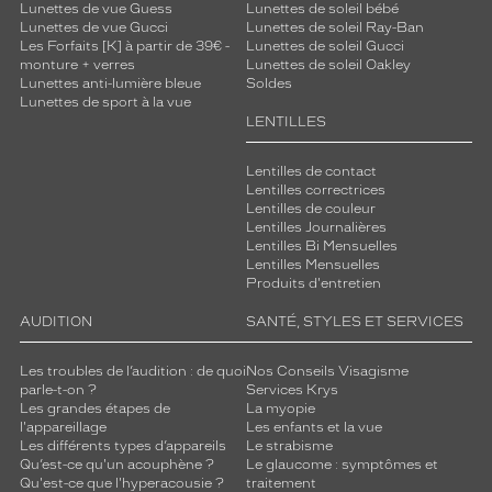
Lunettes de vue Guess
Lunettes de soleil bébé
Lunettes de vue Gucci
Lunettes de soleil Ray-Ban
Les Forfaits [K] à partir de 39€ -
Lunettes de soleil Gucci
monture + verres
Lunettes de soleil Oakley
Lunettes anti-lumière bleue
Soldes
Lunettes de sport à la vue
LENTILLES
Lentilles de contact
Lentilles correctrices
Lentilles de couleur
Lentilles Journalières
Lentilles Bi Mensuelles
Lentilles Mensuelles
Produits d'entretien
AUDITION
SANTÉ, STYLES ET SERVICES
Les troubles de l’audition : de quoi
Nos Conseils Visagisme
parle-t-on ?
Services Krys
Les grandes étapes de
La myopie
l'appareillage
Les enfants et la vue
Les différents types d’appareils
Le strabisme
Qu’est-ce qu'un acouphène ?
Le glaucome : symptômes et
Qu'est-ce que l'hyperacousie ?
traitement