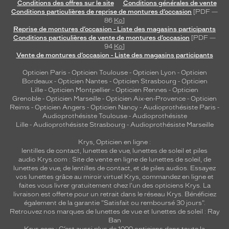
Conditions des offres sur le site
Conditions générales de vente
Conditions particulières de reprise de montures d’occasion
[PDF —
86
Ko
]
Reprise de montures d’occasion - Liste des magasins participants
Conditions particulières de vente de montures d’occasion
[PDF —
94
Ko
]
Vente de montures d’occasion - Liste des magasins participants
Opticien Paris
-
Opticien Toulouse
-
Opticien Lyon
-
Opticien
Bordeaux
-
Opticien Nantes
-
Opticien Strasbourg
-
Opticien
Lille
-
Opticien Montpellier
-
Opticien Rennes
-
Opticien
Grenoble
-
Opticien Marseille
-
Opticien Aix-en-Provence
-
Opticien
Reims
-
Opticien Angers
-
Opticien Nancy
-
Audioprothésiste Paris
-
Audioprothésiste Toulouse
-
Audioprothésiste
Lille
-
Audioprothésiste Strasbourg
-
Audioprothésiste Marseille
Krys, Opticien en ligne :
lentilles de contact
,
lunettes de vue
,
lunettes de soleil
et
piles
audio
Krys.com : Site de vente en ligne de lunettes de soleil, de
lunettes de vue, de
lentilles de contact
, et de piles audios. Essayez
vos lunettes grâce au miroir virtuel Krys, commandez en ligne et
faites vous livrer gratuitement chez l'un des opticiens Krys. La
livraison est offerte pour un retrait dans le réseau Krys. Bénéficiez
également de la garantie "Satisfait ou remboursé 30 jours".
Retrouvez nos marques de lunettes de vue et
lunettes de soleil : Ray
Ban