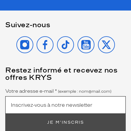
Suivez-nous
INSTAGRAM
FACEBOOK
TIKTOK
YOUTUBE
X
Restez informé et recevez nos
(Ce
champ
offres KRYS
est
Name
obligatoire)
Votre adresse e-mail
*
(exemple : nom@mail.com)
JE M'INSCRIS