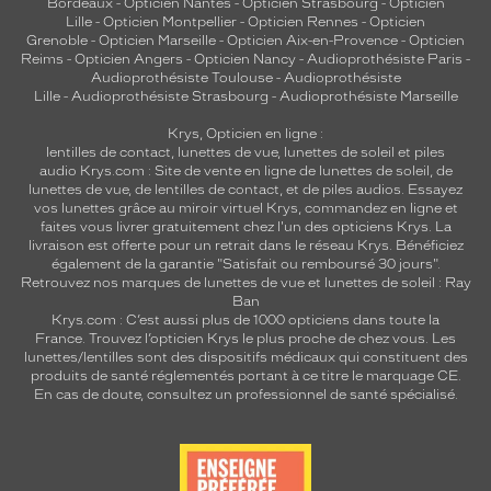
Bordeaux
-
Opticien Nantes
-
Opticien Strasbourg
-
Opticien
Lille
-
Opticien Montpellier
-
Opticien Rennes
-
Opticien
Grenoble
-
Opticien Marseille
-
Opticien Aix-en-Provence
-
Opticien
Reims
-
Opticien Angers
-
Opticien Nancy
-
Audioprothésiste Paris
-
Audioprothésiste Toulouse
-
Audioprothésiste
Lille
-
Audioprothésiste Strasbourg
-
Audioprothésiste Marseille
Krys, Opticien en ligne :
lentilles de contact
,
lunettes de vue
,
lunettes de soleil
et
piles
audio
Krys.com : Site de vente en ligne de lunettes de soleil, de
lunettes de vue, de
lentilles de contact
, et de piles audios. Essayez
vos lunettes grâce au miroir virtuel Krys, commandez en ligne et
faites vous livrer gratuitement chez l'un des opticiens Krys. La
livraison est offerte pour un retrait dans le réseau Krys. Bénéficiez
également de la garantie "Satisfait ou remboursé 30 jours".
Retrouvez nos marques de lunettes de vue et
lunettes de soleil : Ray
Ban
Krys.com : C’est aussi plus de 1000 opticiens dans toute la
France.
Trouvez l’opticien Krys le plus proche de chez vous
. Les
lunettes/lentilles sont des dispositifs médicaux qui constituent des
produits de santé réglementés portant à ce titre le marquage CE.
En cas de doute, consultez un professionnel de santé spécialisé.