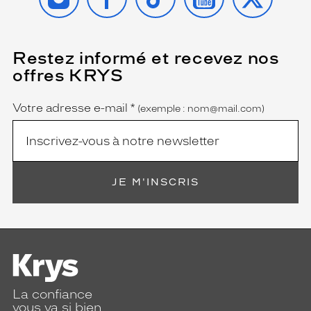
Restez informé et recevez nos
(Ce
champ
offres KRYS
est
Name
obligatoire)
Votre adresse e-mail
*
(exemple : nom@mail.com)
JE M'INSCRIS
La confiance
vous va si bien