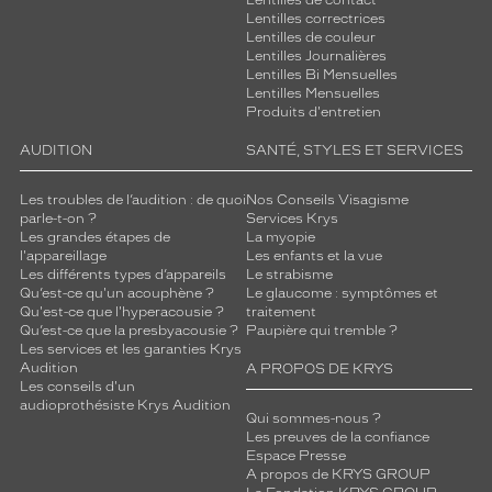
Lentilles de contact
Lentilles correctrices
Lentilles de couleur
Lentilles Journalières
Lentilles Bi Mensuelles
Lentilles Mensuelles
Produits d'entretien
AUDITION
SANTÉ, STYLES ET SERVICES
Les troubles de l’audition : de quoi
Nos Conseils Visagisme
parle-t-on ?
Services Krys
Les grandes étapes de
La myopie
l'appareillage
Les enfants et la vue
Les différents types d’appareils
Le strabisme
Qu’est-ce qu'un acouphène ?
Le glaucome : symptômes et
Qu'est-ce que l'hyperacousie ?
traitement
Qu’est-ce que la presbyacousie ?
Paupière qui tremble ?
Les services et les garanties Krys
Audition
A PROPOS DE KRYS
Les conseils d'un
audioprothésiste Krys Audition
Qui sommes-nous ?
Les preuves de la confiance
Espace Presse
A propos de KRYS GROUP