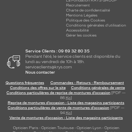
La Fondation KRYS GROUP
Recrutement
Charte de confidentialité
Mentions Légales
Politique des Cookies
Conditions générales d'utilisation
Accessibilité
Gérer les cookies
Service Clients : 09 69 32 80 35
Pendant l'été, le service clients est disponible du
lundi au vendredi de 10h à 18h.
serviceclients@krys.com
Nous contacter
Questions fréquentes
Commandes - Retours - Remboursement
Conditions des offres sur le site
Conditions générales de vente
Conditions particulières de reprise de montures d’occasion
[PDF —
86
Ko
]
Reprise de montures d’occasion - Liste des magasins participants
Conditions particulières de vente de montures d’occasion
[PDF —
94
Ko
]
Vente de montures d’occasion - Liste des magasins participants
Opticien Paris
-
Opticien Toulouse
-
Opticien Lyon
-
Opticien