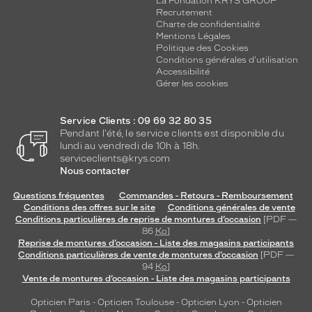
La Fondation KRYS GROUP
Recrutement
Charte de confidentialité
Mentions Légales
Politique des Cookies
Conditions générales d'utilisation
Accessibilité
Gérer les cookies
Service Clients : 09 69 32 80 35
Pendant l'été, le service clients est disponible du
lundi au vendredi de 10h à 18h.
serviceclients@krys.com
Nous contacter
Questions fréquentes
Commandes - Retours - Remboursement
Conditions des offres sur le site
Conditions générales de vente
Conditions particulières de reprise de montures d’occasion
[PDF —
86
Ko
]
Reprise de montures d’occasion - Liste des magasins participants
Conditions particulières de vente de montures d’occasion
[PDF —
94
Ko
]
Vente de montures d’occasion - Liste des magasins participants
Opticien Paris
-
Opticien Toulouse
-
Opticien Lyon
-
Opticien