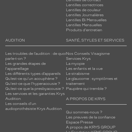
Lentilles de contact
Lentilles correctrices
Lentilles de couleur
Lentilles Journalières
Lentilles Bi Mensuelles
Lentilles Mensuelles
Produits d'entretien
AUDITION
SANTÉ, STYLES ET SERVICES
Les troubles de l’audition : de quoi
Nos Conseils Visagisme
parle-t-on ?
Services Krys
Les grandes étapes de
La myopie
l'appareillage
Les enfants et la vue
Les différents types d’appareils
Le strabisme
Qu’est-ce qu'un acouphène ?
Le glaucome : symptômes et
Qu'est-ce que l'hyperacousie ?
traitement
Qu’est-ce que la presbyacousie ?
Paupière qui tremble ?
Les services et les garanties Krys
Audition
A PROPOS DE KRYS
Les conseils d'un
audioprothésiste Krys Audition
Qui sommes-nous ?
Les preuves de la confiance
Espace Presse
A propos de KRYS GROUP