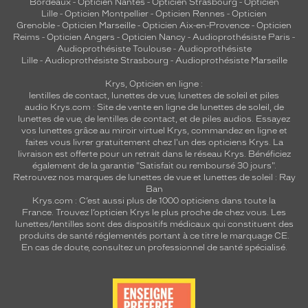
Bordeaux
-
Opticien Nantes
-
Opticien Strasbourg
-
Opticien
Lille
-
Opticien Montpellier
-
Opticien Rennes
-
Opticien
Grenoble
-
Opticien Marseille
-
Opticien Aix-en-Provence
-
Opticien
Reims
-
Opticien Angers
-
Opticien Nancy
-
Audioprothésiste Paris
-
Audioprothésiste Toulouse
-
Audioprothésiste
Lille
-
Audioprothésiste Strasbourg
-
Audioprothésiste Marseille
Krys, Opticien en ligne :
lentilles de contact
,
lunettes de vue
,
lunettes de soleil
et
piles
audio
Krys.com : Site de vente en ligne de lunettes de soleil, de
lunettes de vue, de
lentilles de contact
, et de piles audios. Essayez
vos lunettes grâce au miroir virtuel Krys, commandez en ligne et
faites vous livrer gratuitement chez l'un des opticiens Krys. La
livraison est offerte pour un retrait dans le réseau Krys. Bénéficiez
également de la garantie "Satisfait ou remboursé 30 jours".
Retrouvez nos marques de lunettes de vue et
lunettes de soleil : Ray
Ban
Krys.com : C’est aussi plus de 1000 opticiens dans toute la
France.
Trouvez l’opticien Krys le plus proche de chez vous
. Les
lunettes/lentilles sont des dispositifs médicaux qui constituent des
produits de santé réglementés portant à ce titre le marquage CE.
En cas de doute, consultez un professionnel de santé spécialisé.