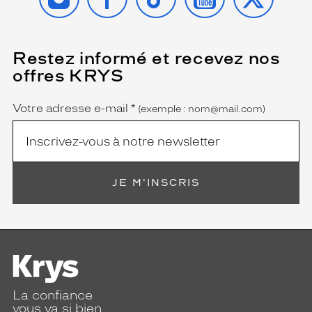
Restez informé et recevez nos
(Ce
champ
offres KRYS
est
Name
obligatoire)
Votre adresse e-mail
*
(exemple : nom@mail.com)
JE M'INSCRIS
La confiance
vous va si bien