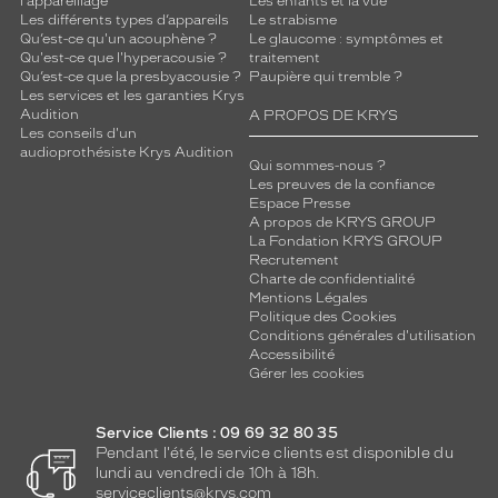
l'appareillage
Les enfants et la vue
Les différents types d’appareils
Le strabisme
Qu’est-ce qu'un acouphène ?
Le glaucome : symptômes et
Qu'est-ce que l'hyperacousie ?
traitement
Qu’est-ce que la presbyacousie ?
Paupière qui tremble ?
Les services et les garanties Krys
Audition
A PROPOS DE KRYS
Les conseils d'un
audioprothésiste Krys Audition
Qui sommes-nous ?
Les preuves de la confiance
Espace Presse
A propos de KRYS GROUP
La Fondation KRYS GROUP
Recrutement
Charte de confidentialité
Mentions Légales
Politique des Cookies
Conditions générales d'utilisation
Accessibilité
Gérer les cookies
Service Clients : 09 69 32 80 35
Pendant l'été, le service clients est disponible du
lundi au vendredi de 10h à 18h.
serviceclients@krys.com