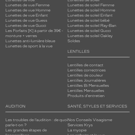
Lunettes de vue
Lunettes de soleil
Lunettes de vue Femme
Lunettes de soleil Femme
Lunettes de vue Homme
Lunettes de soleil Homme
Lunettes de vue Enfant
Lunettes de soleil Enfant
Lunettes de vue Guess
Lunettes de soleil bébé
Lunettes de vue Gucci
Lunettes de soleil Ray-Ban
Les Forfaits [K] à partir de 39€ -
Lunettes de soleil Gucci
monture + verres
Lunettes de soleil Oakley
Lunettes anti-lumière bleue
Soldes
Lunettes de sport à la vue
LENTILLES
Lentilles de contact
Lentilles correctrices
Lentilles de couleur
Lentilles Journalières
Lentilles Bi Mensuelles
Lentilles Mensuelles
Produits d'entretien
AUDITION
SANTÉ, STYLES ET SERVICES
Les troubles de l’audition : de quoi
Nos Conseils Visagisme
parle-t-on ?
Services Krys
Les grandes étapes de
La myopie