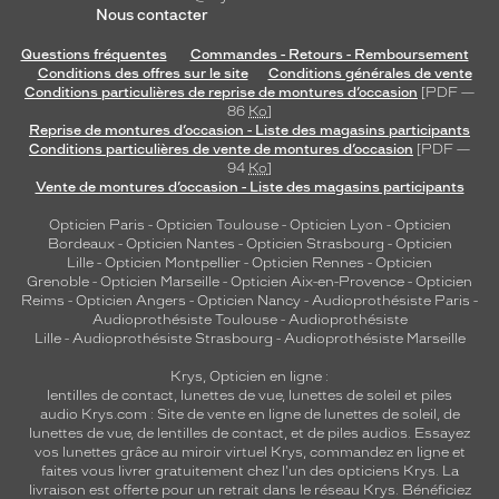
Nous contacter
Questions fréquentes
Commandes - Retours - Remboursement
Conditions des offres sur le site
Conditions générales de vente
Conditions particulières de reprise de montures d’occasion
[PDF —
86
Ko
]
Reprise de montures d’occasion - Liste des magasins participants
Conditions particulières de vente de montures d’occasion
[PDF —
94
Ko
]
Vente de montures d’occasion - Liste des magasins participants
Opticien Paris
-
Opticien Toulouse
-
Opticien Lyon
-
Opticien
Bordeaux
-
Opticien Nantes
-
Opticien Strasbourg
-
Opticien
Lille
-
Opticien Montpellier
-
Opticien Rennes
-
Opticien
Grenoble
-
Opticien Marseille
-
Opticien Aix-en-Provence
-
Opticien
Reims
-
Opticien Angers
-
Opticien Nancy
-
Audioprothésiste Paris
-
Audioprothésiste Toulouse
-
Audioprothésiste
Lille
-
Audioprothésiste Strasbourg
-
Audioprothésiste Marseille
Krys, Opticien en ligne :
lentilles de contact
,
lunettes de vue
,
lunettes de soleil
et
piles
audio
Krys.com : Site de vente en ligne de lunettes de soleil, de
lunettes de vue, de
lentilles de contact
, et de piles audios. Essayez
vos lunettes grâce au miroir virtuel Krys, commandez en ligne et
faites vous livrer gratuitement chez l'un des opticiens Krys. La
livraison est offerte pour un retrait dans le réseau Krys. Bénéficiez