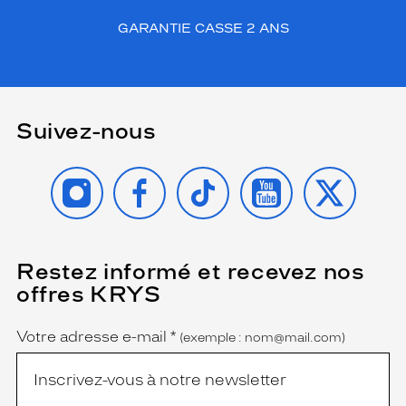
GARANTIE CASSE 2 ANS
Suivez-nous
INSTAGRAM
FACEBOOK
TIKTOK
YOUTUBE
X
Restez informé et recevez nos
(Ce
champ
offres KRYS
est
Name
obligatoire)
Votre adresse e-mail
*
(exemple : nom@mail.com)