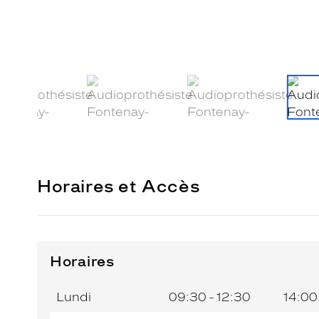
Horaires et Accès
Horaires
Horaires
Jour de
Horaires
de
la
du
l’après-
Lundi
09:30 - 12:30
14:00
semaine
matin
midi