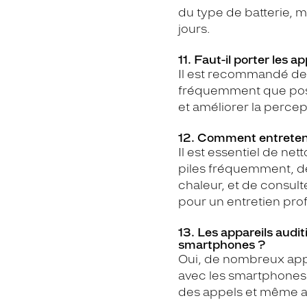
du type de batterie, m
jours.
11. Faut-il porter les a
Il est recommandé de p
fréquemment que poss
et améliorer la percep
12. Comment entretenir
Il est essentiel de ne
piles fréquemment, de 
chaleur, et de consul
pour un entretien pro
13. Les appareils audit
smartphones ?
Oui, de nombreux app
avec les smartphones 
des appels et même aj