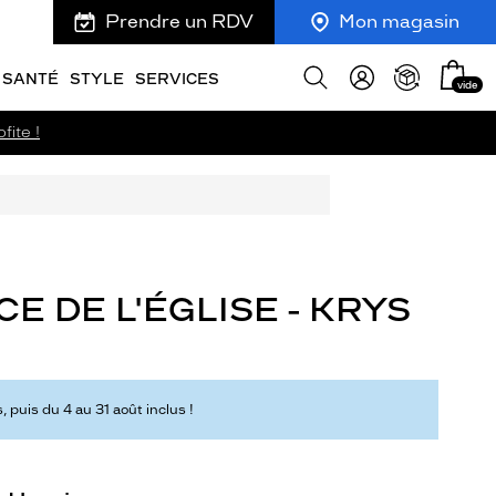
Prendre un RDV
Mon magasin
Mon
Afficher
SANTÉ
STYLE
SERVICES
vide
panie
la
recherche
fite !
 DE L'ÉGLISE - KRYS
 puis du 4 au 31 août inclus !