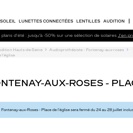
SOLEIL
LUNETTES CONNECTÉES
LENTILLES
AUDITION
plans d'été : jusqu’à -50% sur une sélection de solaires
J'en pro
dition Hauts-de-Seine
Audioprothésiste - Fontenay-aux-roses
l'église
TENAY-AUX-ROSES - PLACE
ontenay-aux-Roses - Place de l'église sera fermé du 24 au 28 juillet inclus,