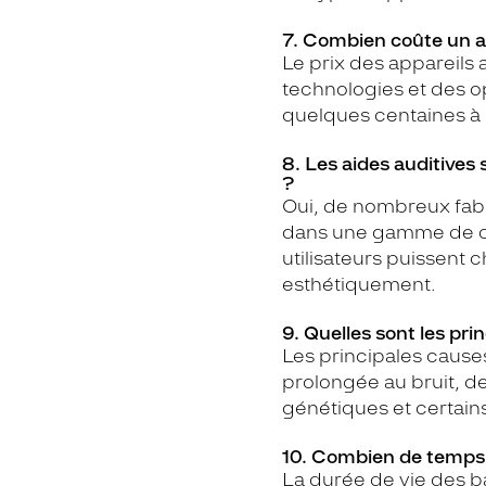
7. Combien coûte un ap
Le prix des appareils 
technologies et des op
quelques centaines à p
8. Les aides auditives 
?
Oui, de nombreux fabr
dans une gamme de cou
utilisateurs puissent c
esthétiquement.
9. Quelles sont les pri
Les principales causes
prolongée au bruit, des
génétiques et certai
10. Combien de temps d
La durée de vie des ba