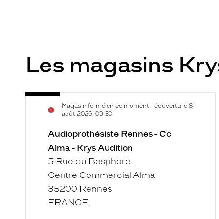
Les magasins Kry
Audioprothésiste
Voir
Magasin fermé en ce moment, réouverture 8
Rennes
la
août 2026, 09:30
-
fiche
Cc
Audioprothésiste Rennes - Cc
Alma
Alma - Krys Audition
-
5 Rue du Bosphore
Krys
Centre Commercial Alma
Audition
35200 Rennes
FRANCE