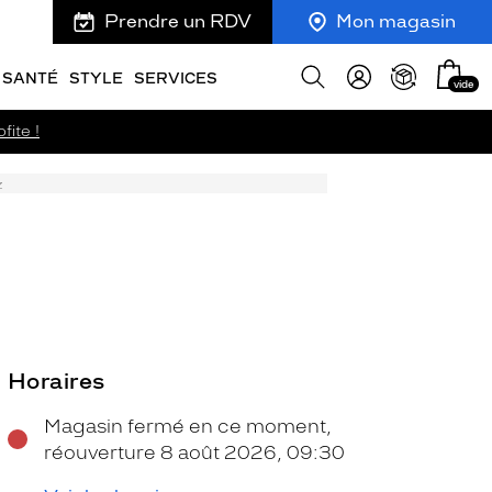
Prendre un RDV
Mon magasin
Mon
Afficher
SANTÉ
STYLE
SERVICES
vide
panie
la
recherche
fite !
z
Horaires
Magasin fermé en ce moment,
réouverture 8 août 2026, 09:30