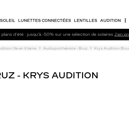
SOLEIL
LUNETTES CONNECTÉES
LENTILLES
AUDITION
plans d'été : jusqu’à -50% sur une sélection de solaires
J'en pro
dition Ille-et-Vilaine
Audioprothésiste - Bruz
Krys Audition Bru
UZ - KRYS AUDITION