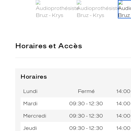
Horaires et Accès
Horaires
Horaires
Jour de
Horaires
de
la
du
l’après-
Lundi
Fermé
14:00
semaine
matin
midi
Mardi
09:30 - 12:30
14:00
Mercredi
09:30 - 12:30
14:00
Jeudi
09:30 - 12:30
14:00