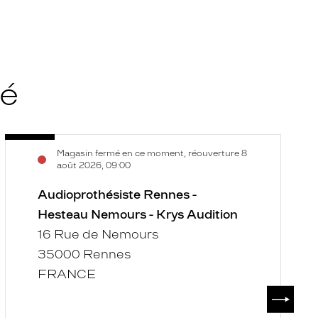
té
Audioprothésiste
A
Voir
V
Magasin fermé en ce moment, réouverture 8
Rennes
R
la
la
août 2026, 09:00
-
-
fiche
f
Hesteau
Audioprothésiste Rennes -
S
Nemours
G
Hesteau Nemours - Krys Audition
-
-
16 Rue de Nemours
Krys
K
35000 Rennes
Audition
A
FRANCE
SUIVAN