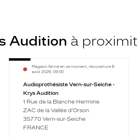
s Audition
à proximi
Audioprothésiste
Voir
Magasin fermé en ce moment, réouverture 8
Vern-
la
août 2026, 09:00
sur-
fiche
Seiche
Audioprothésiste Vern-sur-Seiche -
-
Krys Audition
Krys
1 Rue de la Blanche Hermine
Audition
ZAC de la Vallée d'Orson
35770 Vern-sur-Seiche
FRANCE