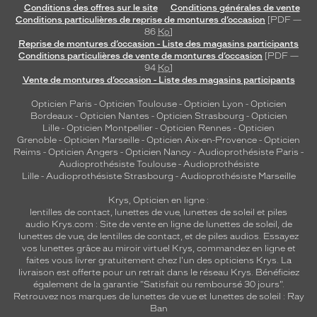
Conditions des offres sur le site
Conditions générales de vente
Conditions particulières de reprise de montures d’occasion
[PDF —
86
Ko
]
Reprise de montures d’occasion - Liste des magasins participants
Conditions particulières de vente de montures d’occasion
[PDF —
94
Ko
]
Vente de montures d’occasion - Liste des magasins participants
Opticien Paris
-
Opticien Toulouse
-
Opticien Lyon
-
Opticien
Bordeaux
-
Opticien Nantes
-
Opticien Strasbourg
-
Opticien
Lille
-
Opticien Montpellier
-
Opticien Rennes
-
Opticien
Grenoble
-
Opticien Marseille
-
Opticien Aix-en-Provence
-
Opticien
Reims
-
Opticien Angers
-
Opticien Nancy
-
Audioprothésiste Paris
-
Audioprothésiste Toulouse
-
Audioprothésiste
Lille
-
Audioprothésiste Strasbourg
-
Audioprothésiste Marseille
Krys, Opticien en ligne :
lentilles de contact
,
lunettes de vue
,
lunettes de soleil
et
piles
audio
Krys.com : Site de vente en ligne de lunettes de soleil, de
lunettes de vue, de
lentilles de contact
, et de piles audios. Essayez
vos lunettes grâce au miroir virtuel Krys, commandez en ligne et
faites vous livrer gratuitement chez l'un des opticiens Krys. La
livraison est offerte pour un retrait dans le réseau Krys. Bénéficiez
également de la garantie "Satisfait ou remboursé 30 jours".
Retrouvez nos marques de lunettes de vue et
lunettes de soleil : Ray
Ban