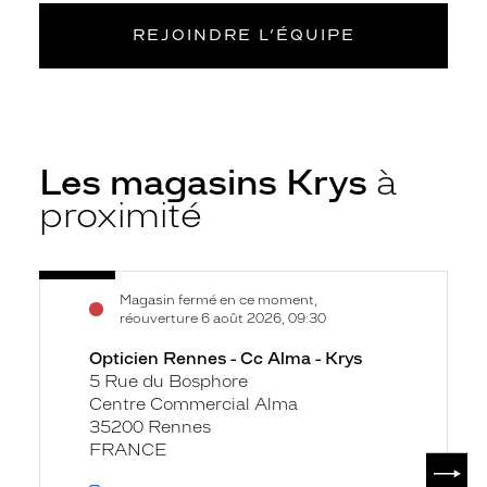
REJOINDRE L’ÉQUIPE
Les magasins Krys
à
proximité
Voir
Opticien
Magasin fermé en ce moment,
la
Rennes
réouverture 6 août 2026, 09:30
fiche
-
Opticien Rennes - Cc Alma - Krys
Cc
5 Rue du Bosphore
Alma
Centre Commercial Alma
-
35200 Rennes
Krys
FRANCE
SUIV