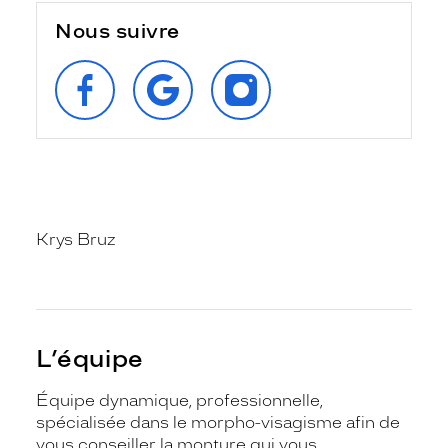
Nous suivre
SUIVEZ‑NOUS
RETROUVEZ‑NOUS
SUIVEZ‑NOUS
SUR
SUR
SUR
FACEBOOK
GOOGLE
INSTAGRAM
Krys Bruz
L’équipe
Équipe dynamique, professionnelle,
spécialisée dans le morpho-visagisme afin de
vous conseiller la monture qui vous