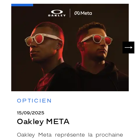
-
Oakley
META
SUIV
OPTICIEN
15/09/2025
Oakley META
Oakley Meta représente la prochaine