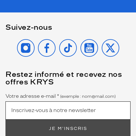
Suivez-nous
INSTAGRAM
FACEBOOK
TIKTOK
YOUTUBE
X
Restez informé et recevez nos
(Ce
champ
offres KRYS
est
Name
obligatoire)
Votre adresse e-mail
*
(exemple : nom@mail.com)
JE M'INSCRIS