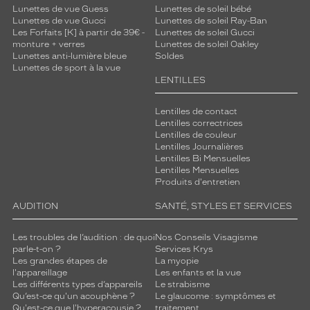
Lunettes de vue Guess
Lunettes de soleil bébé
Lunettes de vue Gucci
Lunettes de soleil Ray-Ban
Les Forfaits [K] à partir de 39€ -
Lunettes de soleil Gucci
monture + verres
Lunettes de soleil Oakley
Lunettes anti-lumière bleue
Soldes
Lunettes de sport à la vue
LENTILLES
Lentilles de contact
Lentilles correctrices
Lentilles de couleur
Lentilles Journalières
Lentilles Bi Mensuelles
Lentilles Mensuelles
Produits d'entretien
AUDITION
SANTÉ, STYLES ET SERVICES
Les troubles de l’audition : de quoi
Nos Conseils Visagisme
parle-t-on ?
Services Krys
Les grandes étapes de
La myopie
l'appareillage
Les enfants et la vue
Les différents types d’appareils
Le strabisme
Qu’est-ce qu'un acouphène ?
Le glaucome : symptômes et
Qu'est-ce que l'hyperacousie ?
traitement