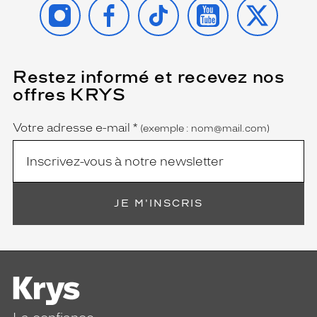
INSTAGRAM
FACEBOOK
TIKTOK
YOUTUBE
X
Restez informé et recevez nos
(Ce
champ
offres KRYS
est
Name
obligatoire)
Votre adresse e-mail
*
(exemple : nom@mail.com)
JE M'INSCRIS