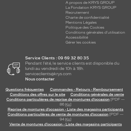
A propos de KRYS GROUP
La Fondation KRYS GROUP
Recrutement
Charte de confidentialité
Mentions Légales
Politique des Cookies
Conditions générales d'utilisation
Accessibilité
Gérer les cookies
Service Clients : 09 69 32 80 35
Pendant l'été, le service clients est disponible du
lundi au vendredi de 10h à 18h.
serviceclients@krys.com
Nous contacter
Questions fréquentes
Commandes - Retours - Remboursement
Conditions des offres sur le site
Conditions générales de vente
Conditions particulières de reprise de montures d’occasion
[PDF —
86
Ko
]
Reprise de montures d’occasion - Liste des magasins participants
Conditions particulières de vente de montures d’occasion
[PDF —
94
Ko
]
Vente de montures d’occasion - Liste des magasins participants