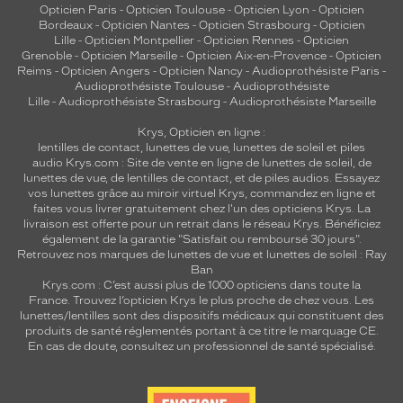
Opticien Paris
-
Opticien Toulouse
-
Opticien Lyon
-
Opticien
Bordeaux
-
Opticien Nantes
-
Opticien Strasbourg
-
Opticien
Lille
-
Opticien Montpellier
-
Opticien Rennes
-
Opticien
Grenoble
-
Opticien Marseille
-
Opticien Aix-en-Provence
-
Opticien
Reims
-
Opticien Angers
-
Opticien Nancy
-
Audioprothésiste Paris
-
Audioprothésiste Toulouse
-
Audioprothésiste
Lille
-
Audioprothésiste Strasbourg
-
Audioprothésiste Marseille
Krys, Opticien en ligne :
lentilles de contact
,
lunettes de vue
,
lunettes de soleil
et
piles
audio
Krys.com : Site de vente en ligne de lunettes de soleil, de
lunettes de vue, de
lentilles de contact
, et de piles audios. Essayez
vos lunettes grâce au miroir virtuel Krys, commandez en ligne et
faites vous livrer gratuitement chez l'un des opticiens Krys. La
livraison est offerte pour un retrait dans le réseau Krys. Bénéficiez
également de la garantie "Satisfait ou remboursé 30 jours".
Retrouvez nos marques de lunettes de vue et
lunettes de soleil : Ray
Ban
Krys.com : C’est aussi plus de 1000 opticiens dans toute la
France.
Trouvez l’opticien Krys le plus proche de chez vous
. Les
lunettes/lentilles sont des dispositifs médicaux qui constituent des
produits de santé réglementés portant à ce titre le marquage CE.
En cas de doute, consultez un professionnel de santé spécialisé.