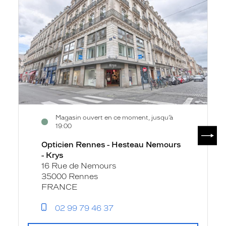
fiche
-
Hesteau
Nemours
-
Krys
Magasin ouvert en ce moment, jusqu’à
19:00
SUIV
Opticien Rennes - Hesteau Nemours
- Krys
16 Rue de Nemours
35000 Rennes
FRANCE
02 99 79 46 37