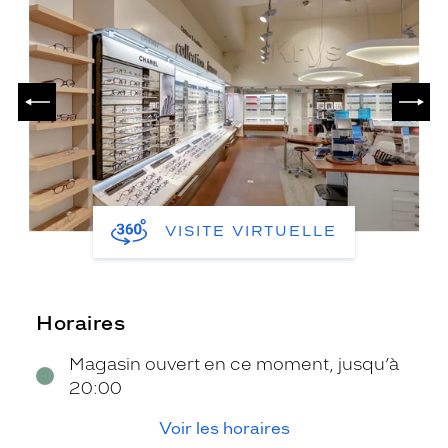
PRÉCÉDENT
SUIV
VISITE VIRTUELLE
Horaires
Magasin ouvert en ce moment, jusqu’à
20:00
Voir les horaires