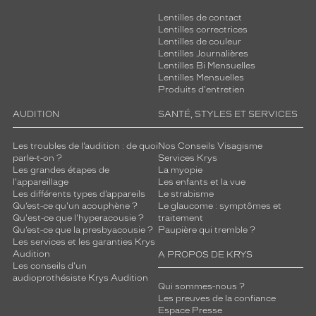
Lentilles de contact
Lentilles correctrices
Lentilles de couleur
Lentilles Journalières
Lentilles Bi Mensuelles
Lentilles Mensuelles
Produits d'entretien
AUDITION
SANTÉ, STYLES ET SERVICES
Les troubles de l’audition : de quoi
Nos Conseils Visagisme
parle-t-on ?
Services Krys
Les grandes étapes de
La myopie
l'appareillage
Les enfants et la vue
Les différents types d’appareils
Le strabisme
Qu’est-ce qu'un acouphène ?
Le glaucome : symptômes et
Qu'est-ce que l'hyperacousie ?
traitement
Qu’est-ce que la presbyacousie ?
Paupière qui tremble ?
Les services et les garanties Krys
Audition
A PROPOS DE KRYS
Les conseils d'un
audioprothésiste Krys Audition
Qui sommes-nous ?
Les preuves de la confiance
Espace Presse