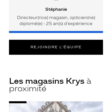
Stéphanie
Directeur(rice) magasin, opticien(ne)
diplomé(e) - 25 an(s) d’expérience
REJOINDRE L’ÉQUIPE
Les magasins Krys
à
proximité
Voir
Opticien
la
Rennes