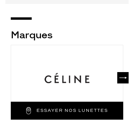
Marques
SUIV
ESSAYER NOS LUNETTES