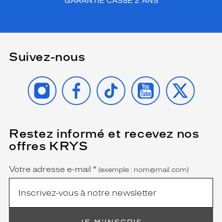
GARANTIE CASSE 2 ANS
Suivez-nous
INSTAGRAM
FACEBOOK
TIKTOK
YOUTUBE
X
Restez informé et recevez nos
(Ce
champ
offres KRYS
est
Name
obligatoire)
Votre adresse e-mail
*
(exemple : nom@mail.com)