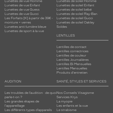
Lunettes de vue Homme
Lunettes de soleil Homme
Lunettes de vue Enfant
Lunettes de soleil Enfant
Lunettes de vue Guess
Lunettes de soleil bébé
Lunettes de vue Gucci
Lunettes de soleil Ray-Ban
Les Forfaits [K] à partir de 39€ -
Lunettes de soleil Gucci
monture + verres
Lunettes de soleil Oakley
Lunettes anti-lumière bleue
Soldes
Lunettes de sport à la vue
LENTILLES
Lentilles de contact
Lentilles correctrices
Lentilles de couleur
Lentilles Journalières
Lentilles Bi Mensuelles
Lentilles Mensuelles
Produits d'entretien
AUDITION
SANTÉ, STYLES ET SERVICES
Les troubles de l’audition : de quoi
Nos Conseils Visagisme
parle-t-on ?
Services Krys
Les grandes étapes de
La myopie
l'appareillage
Les enfants et la vue
Les différents types d’appareils
Le strabisme