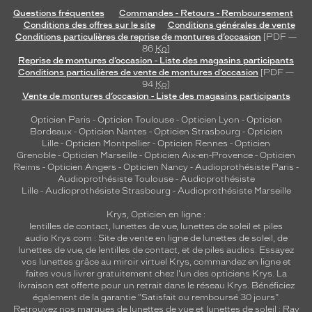
Questions fréquentes
Commandes - Retours - Remboursement
Conditions des offres sur le site
Conditions générales de vente
Conditions particulières de reprise de montures d’occasion
[PDF —
86
Ko
]
Reprise de montures d’occasion - Liste des magasins participants
Conditions particulières de vente de montures d’occasion
[PDF —
94
Ko
]
Vente de montures d’occasion - Liste des magasins participants
Opticien Paris
-
Opticien Toulouse
-
Opticien Lyon
-
Opticien
Bordeaux
-
Opticien Nantes
-
Opticien Strasbourg
-
Opticien
Lille
-
Opticien Montpellier
-
Opticien Rennes
-
Opticien
Grenoble
-
Opticien Marseille
-
Opticien Aix-en-Provence
-
Opticien
Reims
-
Opticien Angers
-
Opticien Nancy
-
Audioprothésiste Paris
-
Audioprothésiste Toulouse
-
Audioprothésiste
Lille
-
Audioprothésiste Strasbourg
-
Audioprothésiste Marseille
Krys, Opticien en ligne :
lentilles de contact
,
lunettes de vue
,
lunettes de soleil
et
piles
audio
Krys.com : Site de vente en ligne de lunettes de soleil, de
lunettes de vue, de
lentilles de contact
, et de piles audios. Essayez
vos lunettes grâce au miroir virtuel Krys, commandez en ligne et
faites vous livrer gratuitement chez l'un des opticiens Krys. La
livraison est offerte pour un retrait dans le réseau Krys. Bénéficiez
également de la garantie "Satisfait ou remboursé 30 jours".
Retrouvez nos marques de lunettes de vue et
lunettes de soleil : Ray