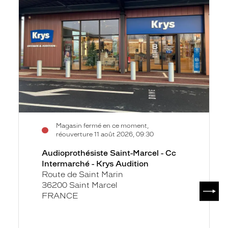
Marcel
-
Cc
Intermarché
-
Krys
Audition
Magasin fermé en ce moment,
réouverture 11 août 2026, 09:30
Audioprothésiste Saint-Marcel - Cc
Intermarché - Krys Audition
Route de Saint Marin
36200 Saint Marcel
SUIV
FRANCE