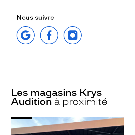
Nous suivre
RETROUVEZ‑NOUS
SUIVEZ‑NOUS
SUIVEZ‑NOUS
SUR
SUR
SUR
GOOGLE
FACEBOOK
INSTAGRAM
Les magasins Krys
Audition
à proximité
Voir
Audioprothésiste
la
Saint-
fiche