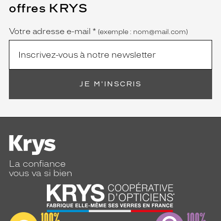
champ
offres KRYS
est
Name
obligatoire)
Votre adresse e-mail
*
(exemple : nom@mail.com)
JE M'INSCRIS
La confiance
vous va si bien