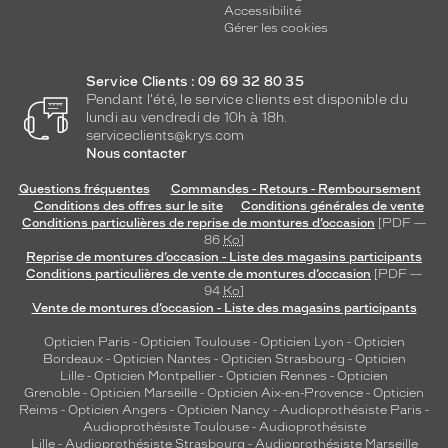
Accessibilité
Gérer les cookies
Service Clients : 09 69 32 80 35
Pendant l'été, le service clients est disponible du
lundi au vendredi de 10h à 18h.
serviceclients@krys.com
Nous contacter
Questions fréquentes
Commandes - Retours - Remboursement
Conditions des offres sur le site
Conditions générales de vente
Conditions particulières de reprise de montures d’occasion
[PDF —
86
Ko
]
Reprise de montures d’occasion - Liste des magasins participants
Conditions particulières de vente de montures d’occasion
[PDF —
94
Ko
]
Vente de montures d’occasion - Liste des magasins participants
Opticien Paris
-
Opticien Toulouse
-
Opticien Lyon
-
Opticien
Bordeaux
-
Opticien Nantes
-
Opticien Strasbourg
-
Opticien
Lille
-
Opticien Montpellier
-
Opticien Rennes
-
Opticien
Grenoble
-
Opticien Marseille
-
Opticien Aix-en-Provence
-
Opticien
Reims
-
Opticien Angers
-
Opticien Nancy
-
Audioprothésiste Paris
-
Audioprothésiste Toulouse
-
Audioprothésiste
Lille
-
Audioprothésiste Strasbourg
-
Audioprothésiste Marseille