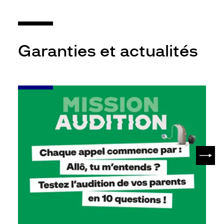
Garanties et actualités
-
Leur
audition
mérite
votre
attention
SUIV