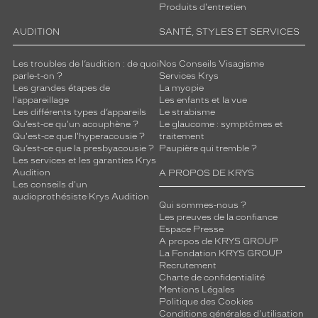
Produits d'entretien
AUDITION
SANTÉ, STYLES ET SERVICES
Les troubles de l’audition : de quoi
Nos Conseils Visagisme
parle-t-on ?
Services Krys
Les grandes étapes de
La myopie
l'appareillage
Les enfants et la vue
Les différents types d’appareils
Le strabisme
Qu’est-ce qu'un acouphène ?
Le glaucome : symptômes et
Qu'est-ce que l'hyperacousie ?
traitement
Qu’est-ce que la presbyacousie ?
Paupière qui tremble ?
Les services et les garanties Krys
Audition
A PROPOS DE KRYS
Les conseils d'un
audioprothésiste Krys Audition
Qui sommes-nous ?
Les preuves de la confiance
Espace Presse
A propos de KRYS GROUP
La Fondation KRYS GROUP
Recrutement
Charte de confidentialité
Mentions Légales
Politique des Cookies
Conditions générales d'utilisation