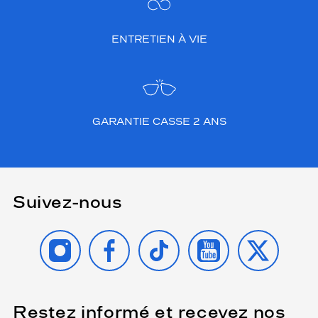
ENTRETIEN À VIE
GARANTIE CASSE 2 ANS
Suivez-nous
INSTAGRAM
FACEBOOK
TIKTOK
YOUTUBE
X
Restez informé et recevez nos
(Ce