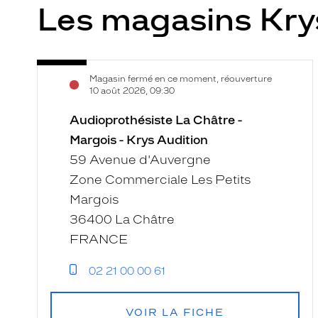
Les magasins Kry
Audioprothésiste
Voir
Magasin fermé en ce moment, réouverture
La
la
10 août 2026, 09:30
Châtre
fiche
-
Audioprothésiste La Châtre -
Margois
Margois - Krys Audition
-
59 Avenue d'Auvergne
Krys
Zone Commerciale Les Petits
Audition
Margois
36400 La Châtre
FRANCE
02 21 00 00 61
VOIR LA FICHE