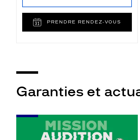
PRENDRE RENDEZ‑VOUS
Garanties et actua
-
Leur
audition
mérite
votre