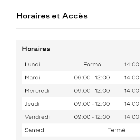
Horaires et Accès
Horaires
Horaires
Jour de
Horaires
de
la
du
l’après-
Lundi
Fermé
14:00
semaine
matin
midi
Mardi
09:00 - 12:00
14:00
Mercredi
09:00 - 12:00
14:00
Jeudi
09:00 - 12:00
14:00
Vendredi
09:00 - 12:00
14:00
Samedi
Fermé