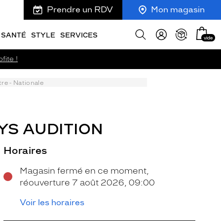
Prendre un RDV
Mon magasin
Mon
Afficher
SANTÉ
STYLE
SERVICES
vide
panie
la
recherche
fite !
re - Nationale
YS AUDITION
Horaires
Magasin fermé en ce moment,
réouverture 7 août 2026, 09:00
Voir les horaires