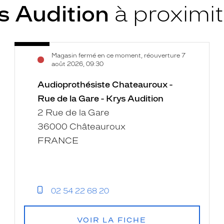
s Audition
à proximi
Audioprothésiste
Voir
Magasin fermé en ce moment, réouverture 7
Chateauroux
la
août 2026, 09:30
-
fiche
Rue
Audioprothésiste Chateauroux -
de
Rue de la Gare - Krys Audition
la
2 Rue de la Gare
Gare
36000 Châteauroux
-
FRANCE
Krys
Audition
02 54 22 68 20
VOIR LA FICHE