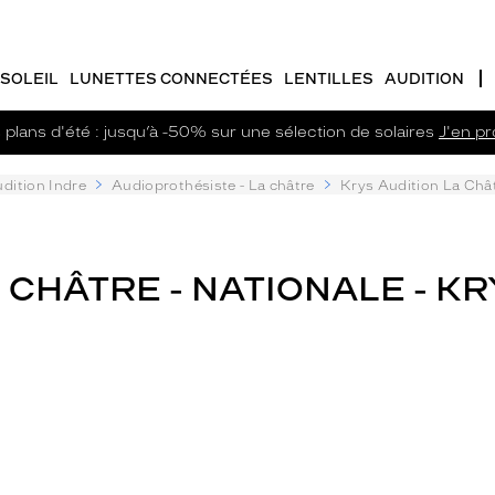
SOLEIL
LUNETTES CONNECTÉES
LENTILLES
AUDITION
plans d'été : jusqu’à -50% sur une sélection de solaires
J'en pro
dition Indre
Audioprothésiste - La châtre
Krys Audition La Chât
CHÂTRE - NATIONALE - KR