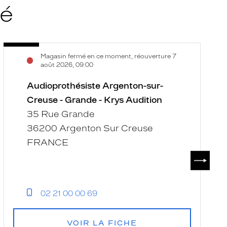
té
Audioprothésiste
A
Voir
V
Magasin fermé en ce moment, réouverture 7
Argenton-
S
la
la
août 2026, 09:00
sur-
M
fiche
f
Creuse
Audioprothésiste Argenton-sur-
-
-
C
Creuse - Grande - Krys Audition
Grande
I
35 Rue Grande
-
-
36200 Argenton Sur Creuse
Krys
K
FRANCE
Audition
A
SUIVAN
02 21 00 00 69
VOIR LA FICHE