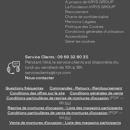
A propos de KRYS GROUP
La Fondation KRYS GROUP
Recrutement
Charte de confidentialité
Mentions Légales
Politique des Cookies
Conditions générales d'utilisation
Accessibilité
Gérer les cookies
Service Clients : 09 69 32 80 35
Pendant l'été, le service clients est disponible du
lundi au vendredi de 10h à 18h.
serviceclients@krys.com
Nous contacter
Questions fréquentes
Commandes - Retours - Remboursement
Conditions des offres sur le site
Conditions générales de vente
Conditions particulières de reprise de montures d’occasion
[PDF —
86
Ko
]
Reprise de montures d’occasion - Liste des magasins participants
Conditions particulières de vente de montures d’occasion
[PDF —
94
Ko
]
Vente de montures d’occasion - Liste des magasins participants