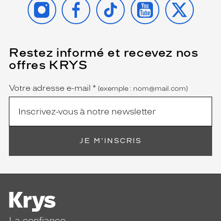
Restez informé et recevez nos
(Ce
champ
offres KRYS
est
Name
obligatoire)
Votre adresse e-mail
*
(exemple : nom@mail.com)
JE M'INSCRIS
La confiance