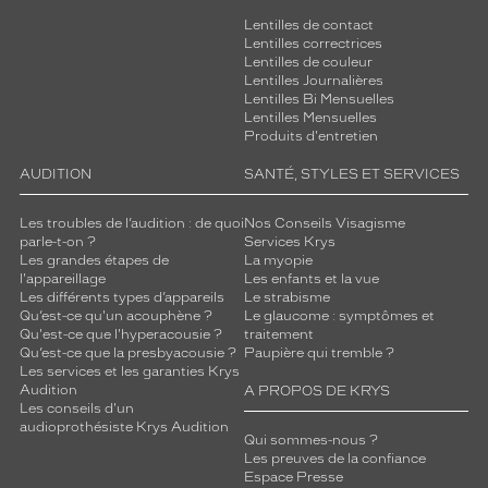
Lentilles de contact
Lentilles correctrices
Lentilles de couleur
Lentilles Journalières
Lentilles Bi Mensuelles
Lentilles Mensuelles
Produits d'entretien
AUDITION
SANTÉ, STYLES ET SERVICES
Les troubles de l’audition : de quoi
Nos Conseils Visagisme
parle-t-on ?
Services Krys
Les grandes étapes de
La myopie
l'appareillage
Les enfants et la vue
Les différents types d’appareils
Le strabisme
Qu’est-ce qu'un acouphène ?
Le glaucome : symptômes et
Qu'est-ce que l'hyperacousie ?
traitement
Qu’est-ce que la presbyacousie ?
Paupière qui tremble ?
Les services et les garanties Krys
Audition
A PROPOS DE KRYS
Les conseils d'un
audioprothésiste Krys Audition
Qui sommes-nous ?
Les preuves de la confiance
Espace Presse