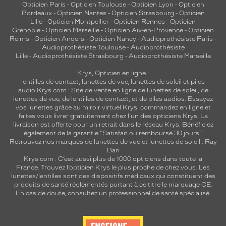
Opticien Paris
-
Opticien Toulouse
-
Opticien Lyon
-
Opticien
Bordeaux
-
Opticien Nantes
-
Opticien Strasbourg
-
Opticien
Lille
-
Opticien Montpellier
-
Opticien Rennes
-
Opticien
Grenoble
-
Opticien Marseille
-
Opticien Aix-en-Provence
-
Opticien
Reims
-
Opticien Angers
-
Opticien Nancy
-
Audioprothésiste Paris
-
Audioprothésiste Toulouse
-
Audioprothésiste
Lille
-
Audioprothésiste Strasbourg
-
Audioprothésiste Marseille
Krys, Opticien en ligne :
lentilles de contact
,
lunettes de vue
,
lunettes de soleil
et
piles
audio
Krys.com : Site de vente en ligne de lunettes de soleil, de
lunettes de vue, de
lentilles de contact
, et de piles audios. Essayez
vos lunettes grâce au miroir virtuel Krys, commandez en ligne et
faites vous livrer gratuitement chez l'un des opticiens Krys. La
livraison est offerte pour un retrait dans le réseau Krys. Bénéficiez
également de la garantie "Satisfait ou remboursé 30 jours".
Retrouvez nos marques de lunettes de vue et
lunettes de soleil : Ray
Ban
Krys.com : C’est aussi plus de 1000 opticiens dans toute la
France.
Trouvez l’opticien Krys le plus proche de chez vous
. Les
lunettes/lentilles sont des dispositifs médicaux qui constituent des
produits de santé réglementés portant à ce titre le marquage CE.
En cas de doute, consultez un professionnel de santé spécialisé.