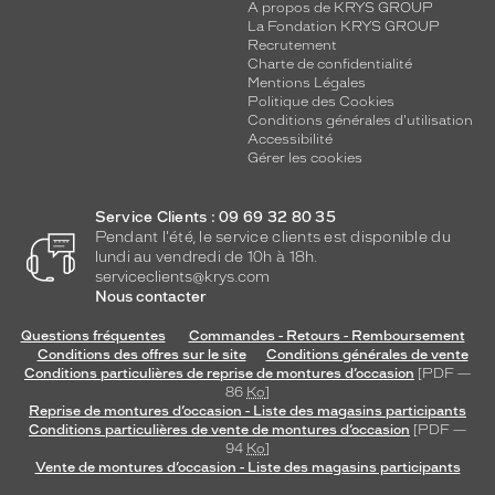
A propos de KRYS GROUP
La Fondation KRYS GROUP
Recrutement
Charte de confidentialité
Mentions Légales
Politique des Cookies
Conditions générales d'utilisation
Accessibilité
Gérer les cookies
Service Clients : 09 69 32 80 35
Pendant l'été, le service clients est disponible du
lundi au vendredi de 10h à 18h.
serviceclients@krys.com
Nous contacter
Questions fréquentes
Commandes - Retours - Remboursement
Conditions des offres sur le site
Conditions générales de vente
Conditions particulières de reprise de montures d’occasion
[PDF —
86
Ko
]
Reprise de montures d’occasion - Liste des magasins participants
Conditions particulières de vente de montures d’occasion
[PDF —
94
Ko
]
Vente de montures d’occasion - Liste des magasins participants