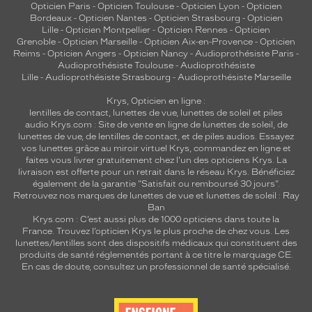
Opticien Paris
-
Opticien Toulouse
-
Opticien Lyon
-
Opticien
Bordeaux
-
Opticien Nantes
-
Opticien Strasbourg
-
Opticien
Lille
-
Opticien Montpellier
-
Opticien Rennes
-
Opticien
Grenoble
-
Opticien Marseille
-
Opticien Aix-en-Provence
-
Opticien
Reims
-
Opticien Angers
-
Opticien Nancy
-
Audioprothésiste Paris
-
Audioprothésiste Toulouse
-
Audioprothésiste
Lille
-
Audioprothésiste Strasbourg
-
Audioprothésiste Marseille
Krys, Opticien en ligne :
lentilles de contact
,
lunettes de vue
,
lunettes de soleil
et
piles
audio
Krys.com : Site de vente en ligne de lunettes de soleil, de
lunettes de vue, de
lentilles de contact
, et de piles audios. Essayez
vos lunettes grâce au miroir virtuel Krys, commandez en ligne et
faites vous livrer gratuitement chez l'un des opticiens Krys. La
livraison est offerte pour un retrait dans le réseau Krys. Bénéficiez
également de la garantie "Satisfait ou remboursé 30 jours".
Retrouvez nos marques de lunettes de vue et
lunettes de soleil : Ray
Ban
Krys.com : C’est aussi plus de 1000 opticiens dans toute la
France.
Trouvez l’opticien Krys le plus proche de chez vous
. Les
lunettes/lentilles sont des dispositifs médicaux qui constituent des
produits de santé réglementés portant à ce titre le marquage CE.
En cas de doute, consultez un professionnel de santé spécialisé.