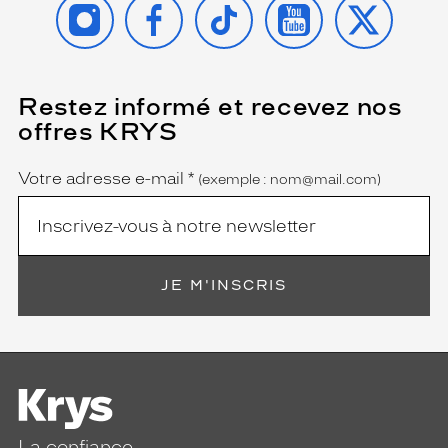
Restez informé et recevez nos
(Ce
champ
offres KRYS
est
Name
obligatoire)
Votre adresse e-mail
*
(exemple : nom@mail.com)
JE M'INSCRIS
La confiance