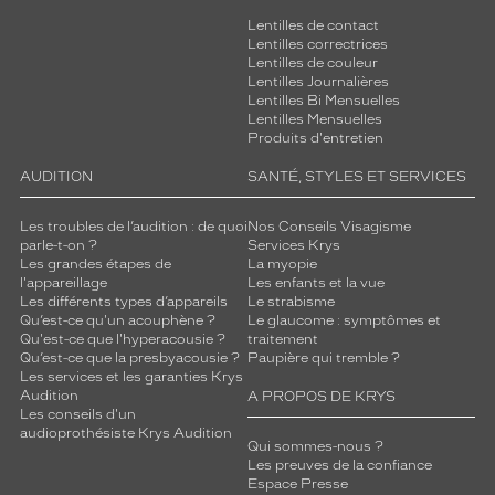
Lentilles de contact
Lentilles correctrices
Lentilles de couleur
Lentilles Journalières
Lentilles Bi Mensuelles
Lentilles Mensuelles
Produits d'entretien
AUDITION
SANTÉ, STYLES ET SERVICES
Les troubles de l’audition : de quoi
Nos Conseils Visagisme
parle-t-on ?
Services Krys
Les grandes étapes de
La myopie
l'appareillage
Les enfants et la vue
Les différents types d’appareils
Le strabisme
Qu’est-ce qu'un acouphène ?
Le glaucome : symptômes et
Qu'est-ce que l'hyperacousie ?
traitement
Qu’est-ce que la presbyacousie ?
Paupière qui tremble ?
Les services et les garanties Krys
Audition
A PROPOS DE KRYS
Les conseils d'un
audioprothésiste Krys Audition
Qui sommes-nous ?
Les preuves de la confiance
Espace Presse