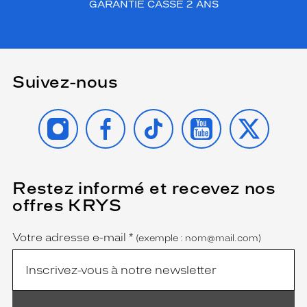
GARANTIE CASSE 2 ANS
Suivez-nous
INSTAGRAM
FACEBOOK
TIKTOK
YOUTUBE
X
Restez informé et recevez nos
(Ce
champ
offres KRYS
est
Name
obligatoire)
Votre adresse e-mail
*
(exemple : nom@mail.com)