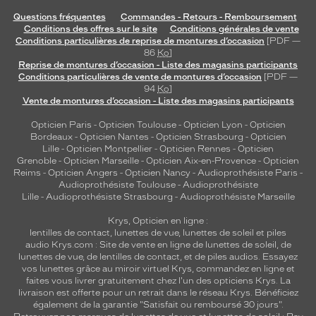
Questions fréquentes
Commandes - Retours - Remboursement
Conditions des offres sur le site
Conditions générales de vente
Conditions particulières de reprise de montures d’occasion
[PDF —
86
Ko
]
Reprise de montures d’occasion - Liste des magasins participants
Conditions particulières de vente de montures d’occasion
[PDF —
94
Ko
]
Vente de montures d’occasion - Liste des magasins participants
Opticien Paris
-
Opticien Toulouse
-
Opticien Lyon
-
Opticien
Bordeaux
-
Opticien Nantes
-
Opticien Strasbourg
-
Opticien
Lille
-
Opticien Montpellier
-
Opticien Rennes
-
Opticien
Grenoble
-
Opticien Marseille
-
Opticien Aix-en-Provence
-
Opticien
Reims
-
Opticien Angers
-
Opticien Nancy
-
Audioprothésiste Paris
-
Audioprothésiste Toulouse
-
Audioprothésiste
Lille
-
Audioprothésiste Strasbourg
-
Audioprothésiste Marseille
Krys, Opticien en ligne :
lentilles de contact
,
lunettes de vue
,
lunettes de soleil
et
piles
audio
Krys.com : Site de vente en ligne de lunettes de soleil, de
lunettes de vue, de
lentilles de contact
, et de piles audios. Essayez
vos lunettes grâce au miroir virtuel Krys, commandez en ligne et
faites vous livrer gratuitement chez l'un des opticiens Krys. La
livraison est offerte pour un retrait dans le réseau Krys. Bénéficiez
également de la garantie "Satisfait ou remboursé 30 jours".