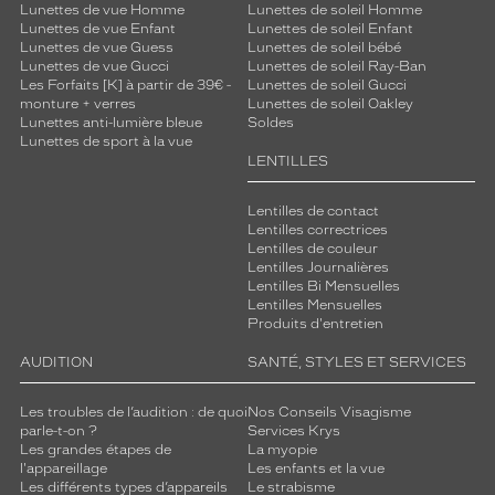
Lunettes de vue Homme
Lunettes de soleil Homme
Lunettes de vue Enfant
Lunettes de soleil Enfant
Lunettes de vue Guess
Lunettes de soleil bébé
Lunettes de vue Gucci
Lunettes de soleil Ray-Ban
Les Forfaits [K] à partir de 39€ -
Lunettes de soleil Gucci
monture + verres
Lunettes de soleil Oakley
Lunettes anti-lumière bleue
Soldes
Lunettes de sport à la vue
LENTILLES
Lentilles de contact
Lentilles correctrices
Lentilles de couleur
Lentilles Journalières
Lentilles Bi Mensuelles
Lentilles Mensuelles
Produits d'entretien
AUDITION
SANTÉ, STYLES ET SERVICES
Les troubles de l’audition : de quoi
Nos Conseils Visagisme
parle-t-on ?
Services Krys
Les grandes étapes de
La myopie
l'appareillage
Les enfants et la vue
Les différents types d’appareils
Le strabisme