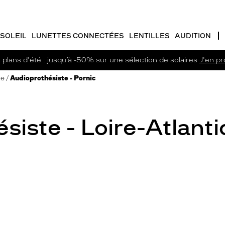
SOLEIL
LUNETTES CONNECTÉES
LENTILLES
AUDITION
plans d'été : jusqu’à -50% sur une sélection de solaires
J'en pro
ue
Audioprothésiste - Pornic
siste - Loire-Atlant