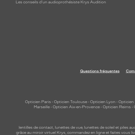
Les conseils d'un audioprothésiste Krys Audition
Questions fréquentes
Comm
Opticien Paris
-
Opticien Toulouse
-
Opticien Lyon
-
Opticien
Marseille
-
Opticien Aix-en-Provence
-
Opticien Reims
-
lentilles de contact
,
lunettes de vue
,
lunettes de soleil
et
piles au
grâce au miroir virtuel Krys, commandez en ligne et faites vous liv