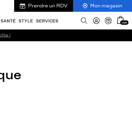
Prendre un RDV
Mon magasin
Mon
Afficher
SANTÉ
STYLE
SERVICES
vide
panie
la
recherche
fite !
ique