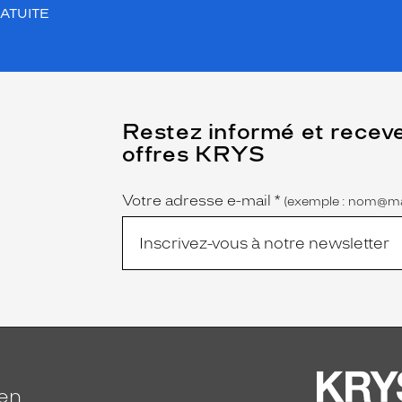
ATUITE
(Ce
Restez informé et recev
champ
offres KRYS
est
Name
obligatoire)
Votre adresse e-mail
*
(exemple : nom@ma
ien