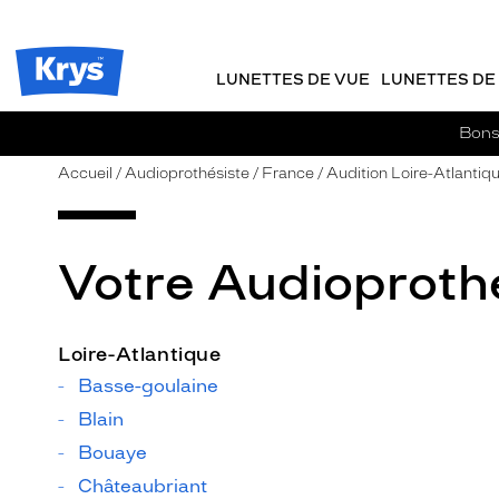
m
J
ER AU
TENU
y
e
CIPAL
Opticien
K
r
Krys
r
e
LUNETTES DE VUE
LUNETTES DE 
-
y
-
s
c
La
Bons 
o
confiance
m
vous
Accueil
Audioprothésiste
France
Audition Loire-Atlantiq
m
va
a
si
n
bien
d
Votre Audioprothé
e
Loire-Atlantique
Basse-goulaine
Blain
Bouaye
Châteaubriant