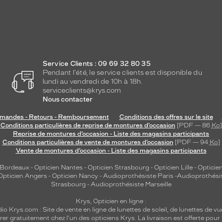
Service Clients : 09 69 32 80 35
Pendant l'été, le service clients est disponible du
lundi au vendredi de 10h à 18h.
serviceclients@krys.com
Nous contacter
andes - Retours - Remboursement
Conditions des offres sur le site
Conditions particulières de reprise de montures d’occasion
[PDF — 86
Ko
]
Reprise de montures d’occasion - Liste des magasins participants
Conditions particulières de vente de montures d’occasion
[PDF — 94
Ko
]
Vente de montures d’occasion - Liste des magasins participants
 Bordeaux
-
Opticien Nantes
-
Opticien Strasbourg
-
Opticien Lille
-
Opticien
Opticien Angers
-
Opticien Nancy
-
Audioprothésiste Paris
-
Audioprothési
Strasbourg
-
Audioprothésiste Marseille
Krys, Opticien en ligne :
dio
Krys.com : Site de vente en ligne de lunettes de soleil, de lunettes de vu
rer gratuitement chez l'un des opticiens Krys. La livraison est offerte pour