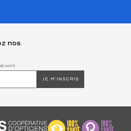
ez nos
il.com)
JE M'INSCRIS