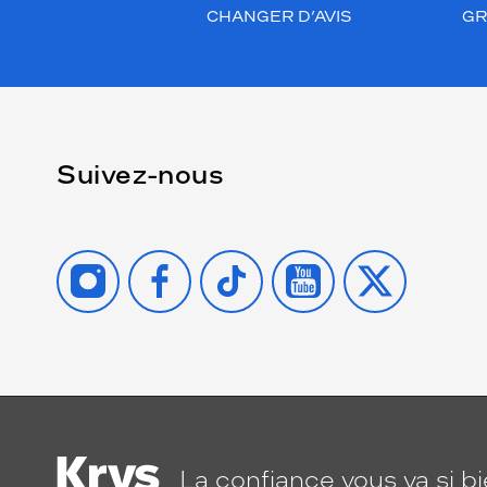
CHANGER D’AVIS
GR
Suivez-nous
INSTAGRAM
FACEBOOK
TIKTOK
YOUTUBE
X
La confiance
vous va si b