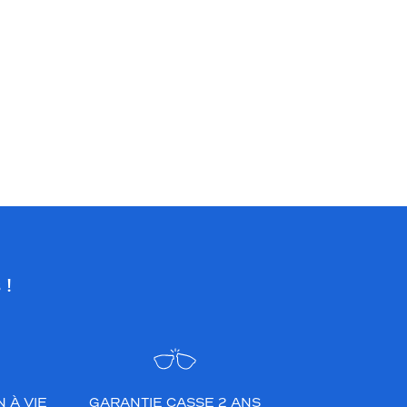
 !
 À VIE
GARANTIE CASSE 2 ANS