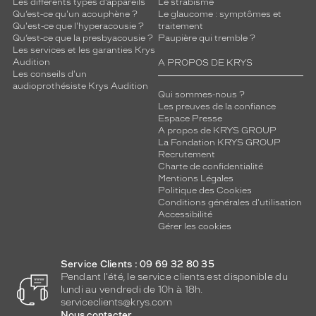
Les différents types d’appareils
Le strabisme
Qu’est-ce qu'un acouphène ?
Le glaucome : symptômes et
Qu'est-ce que l'hyperacousie ?
traitement
Qu’est-ce que la presbyacousie ?
Paupière qui tremble ?
Les services et les garanties Krys
Audition
A PROPOS DE KRYS
Les conseils d'un
audioprothésiste Krys Audition
Qui sommes-nous ?
Les preuves de la confiance
Espace Presse
A propos de KRYS GROUP
La Fondation KRYS GROUP
Recrutement
Charte de confidentialité
Mentions Légales
Politique des Cookies
Conditions générales d'utilisation
Accessibilité
Gérer les cookies
Service Clients : 09 69 32 80 35
Pendant l'été, le service clients est disponible du
lundi au vendredi de 10h à 18h.
serviceclients@krys.com
Nous contacter