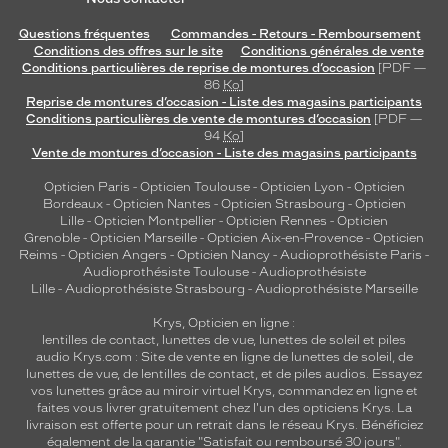
Questions fréquentes
Commandes - Retours - Remboursement
Conditions des offres sur le site
Conditions générales de vente
Conditions particulières de reprise de montures d’occasion
[PDF —
86
Ko
]
Reprise de montures d’occasion - Liste des magasins participants
Conditions particulières de vente de montures d’occasion
[PDF —
94
Ko
]
Vente de montures d’occasion - Liste des magasins participants
Opticien Paris
-
Opticien Toulouse
-
Opticien Lyon
-
Opticien
Bordeaux
-
Opticien Nantes
-
Opticien Strasbourg
-
Opticien
Lille
-
Opticien Montpellier
-
Opticien Rennes
-
Opticien
Grenoble
-
Opticien Marseille
-
Opticien Aix-en-Provence
-
Opticien
Reims
-
Opticien Angers
-
Opticien Nancy
-
Audioprothésiste Paris
-
Audioprothésiste Toulouse
-
Audioprothésiste
Lille
-
Audioprothésiste Strasbourg
-
Audioprothésiste Marseille
Krys, Opticien en ligne :
lentilles de contact
,
lunettes de vue
,
lunettes de soleil
et
piles
audio
Krys.com : Site de vente en ligne de lunettes de soleil, de
lunettes de vue, de
lentilles de contact
, et de piles audios. Essayez
vos lunettes grâce au miroir virtuel Krys, commandez en ligne et
faites vous livrer gratuitement chez l'un des opticiens Krys. La
livraison est offerte pour un retrait dans le réseau Krys. Bénéficiez
également de la garantie "Satisfait ou remboursé 30 jours".