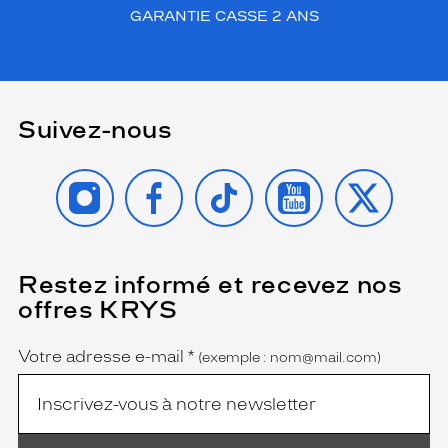
GARANTIE CASSE 2 ANS
Suivez-nous
INSTAGRAM
FACEBOOK
TIKTOK
YOUTUBE
X
Restez informé et recevez nos
(Ce
champ
offres KRYS
est
Name
obligatoire)
Votre adresse e-mail
*
(exemple : nom@mail.com)