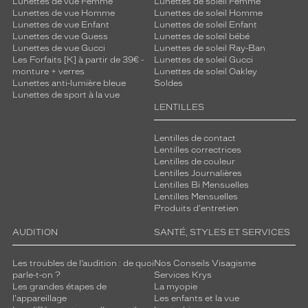
Lunettes de vue Femme
Lunettes de soleil Femme
Lunettes de vue Homme
Lunettes de soleil Homme
Lunettes de vue Enfant
Lunettes de soleil Enfant
Lunettes de vue Guess
Lunettes de soleil bébé
Lunettes de vue Gucci
Lunettes de soleil Ray-Ban
Les Forfaits [K] à partir de 39€ -
Lunettes de soleil Gucci
monture + verres
Lunettes de soleil Oakley
Lunettes anti-lumière bleue
Soldes
Lunettes de sport à la vue
LENTILLES
Lentilles de contact
Lentilles correctrices
Lentilles de couleur
Lentilles Journalières
Lentilles Bi Mensuelles
Lentilles Mensuelles
Produits d'entretien
AUDITION
SANTÉ, STYLES ET SERVICES
Les troubles de l’audition : de quoi
Nos Conseils Visagisme
parle-t-on ?
Services Krys
Les grandes étapes de
La myopie
l'appareillage
Les enfants et la vue