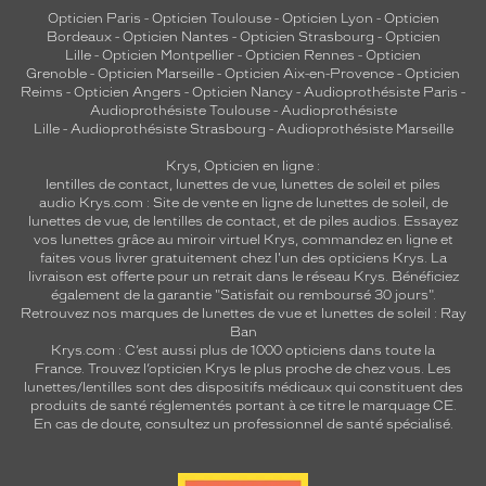
Opticien Paris
-
Opticien Toulouse
-
Opticien Lyon
-
Opticien
Bordeaux
-
Opticien Nantes
-
Opticien Strasbourg
-
Opticien
Lille
-
Opticien Montpellier
-
Opticien Rennes
-
Opticien
Grenoble
-
Opticien Marseille
-
Opticien Aix-en-Provence
-
Opticien
Reims
-
Opticien Angers
-
Opticien Nancy
-
Audioprothésiste Paris
-
Audioprothésiste Toulouse
-
Audioprothésiste
Lille
-
Audioprothésiste Strasbourg
-
Audioprothésiste Marseille
Krys, Opticien en ligne :
lentilles de contact
,
lunettes de vue
,
lunettes de soleil
et
piles
audio
Krys.com : Site de vente en ligne de lunettes de soleil, de
lunettes de vue, de
lentilles de contact
, et de piles audios. Essayez
vos lunettes grâce au miroir virtuel Krys, commandez en ligne et
faites vous livrer gratuitement chez l'un des opticiens Krys. La
livraison est offerte pour un retrait dans le réseau Krys. Bénéficiez
également de la garantie "Satisfait ou remboursé 30 jours".
Retrouvez nos marques de lunettes de vue et
lunettes de soleil : Ray
Ban
Krys.com : C’est aussi plus de 1000 opticiens dans toute la
France.
Trouvez l’opticien Krys le plus proche de chez vous
. Les
lunettes/lentilles sont des dispositifs médicaux qui constituent des
produits de santé réglementés portant à ce titre le marquage CE.
En cas de doute, consultez un professionnel de santé spécialisé.