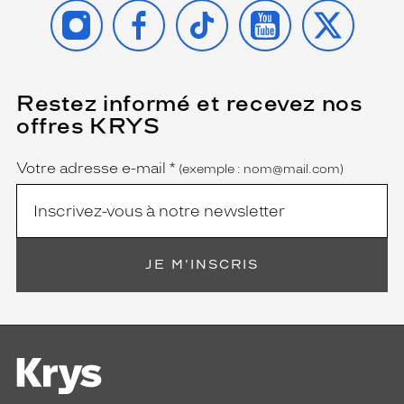
INSTAGRAM
FACEBOOK
TIKTOK
YOUTUBE
X
Restez informé et recevez nos
(Ce
champ
offres KRYS
est
Name
obligatoire)
Votre adresse e-mail
*
(exemple : nom@mail.com)
JE M'INSCRIS