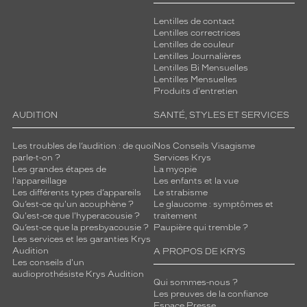
Lentilles de contact
Lentilles correctrices
Lentilles de couleur
Lentilles Journalières
Lentilles Bi Mensuelles
Lentilles Mensuelles
Produits d'entretien
AUDITION
SANTÉ, STYLES ET SERVICES
Les troubles de l’audition : de quoi
Nos Conseils Visagisme
parle-t-on ?
Services Krys
Les grandes étapes de
La myopie
l'appareillage
Les enfants et la vue
Les différents types d’appareils
Le strabisme
Qu’est-ce qu'un acouphène ?
Le glaucome : symptômes et
Qu'est-ce que l'hyperacousie ?
traitement
Qu’est-ce que la presbyacousie ?
Paupière qui tremble ?
Les services et les garanties Krys
Audition
A PROPOS DE KRYS
Les conseils d'un
audioprothésiste Krys Audition
Qui sommes-nous ?
Les preuves de la confiance
Espace Presse