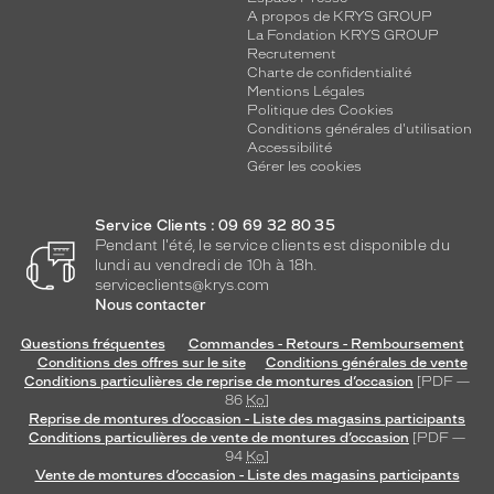
A propos de KRYS GROUP
La Fondation KRYS GROUP
Recrutement
Charte de confidentialité
Mentions Légales
Politique des Cookies
Conditions générales d'utilisation
Accessibilité
Gérer les cookies
Service Clients : 09 69 32 80 35
Pendant l'été, le service clients est disponible du
lundi au vendredi de 10h à 18h.
serviceclients@krys.com
Nous contacter
Questions fréquentes
Commandes - Retours - Remboursement
Conditions des offres sur le site
Conditions générales de vente
Conditions particulières de reprise de montures d’occasion
[PDF —
86
Ko
]
Reprise de montures d’occasion - Liste des magasins participants
Conditions particulières de vente de montures d’occasion
[PDF —
94
Ko
]
Vente de montures d’occasion - Liste des magasins participants