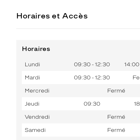
Horaires et Accès
Horaires
Horaires
Horaires
Jour de
Jour de
Horaires
Horaires
de
de
la
la
du
du
l’après-
l’après-
Lundi
09:30 - 12:30
14:00
semaine
semaine
matin
matin
midi
midi
Mardi
09:30 - 12:30
Fe
Mercredi
Fermé
Jeudi
09:30
18
Vendredi
Fermé
Samedi
Fermé