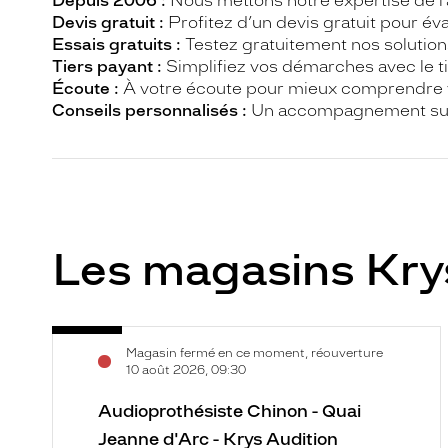
Depuis 2006 :
Nous mettons notre expertise de l’a
Devis gratuit :
Profitez d’un devis gratuit pour év
Essais gratuits :
Testez gratuitement nos solution
Tiers payant :
Simplifiez vos démarches avec le t
Écoute :
À votre écoute pour mieux comprendre 
Conseils personnalisés :
Un accompagnement sur 
Les magasins Kry
Audioprothésiste
Voir
Magasin fermé en ce moment, réouverture
Chinon
la
10 août 2026, 09:30
-
fiche
Quai
Audioprothésiste Chinon - Quai
Jeanne
Jeanne d'Arc - Krys Audition