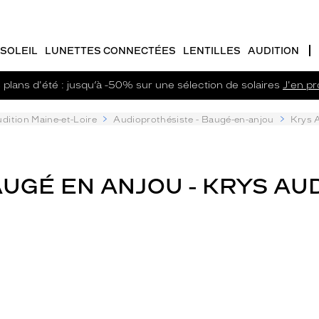
SOLEIL
LUNETTES CONNECTÉES
LENTILLES
AUDITION
plans d'été : jusqu’à -50% sur une sélection de solaires
J'en pro
dition Maine-et-Loire
Audioprothésiste - Baugé-en-anjou
Krys 
UGÉ EN ANJOU - KRYS AUD