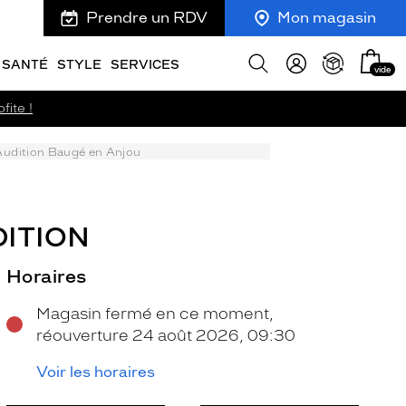
Prendre un RDV
Mon magasin
Mon
Afficher
SANTÉ
STYLE
SERVICES
vide
panie
la
recherche
fite !
Audition Baugé en Anjou
ITION
Horaires
Magasin fermé en ce moment,
réouverture 24 août 2026, 09:30
Voir les horaires