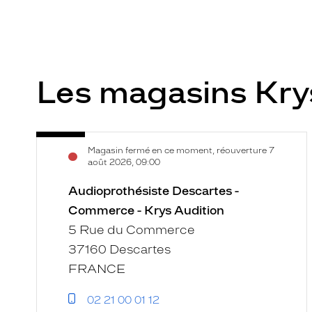
Les magasins Kry
Audioprothésiste
Voir
Magasin fermé en ce moment, réouverture 7
Descartes
la
août 2026, 09:00
-
fiche
Commerce
Audioprothésiste Descartes -
-
Commerce - Krys Audition
Krys
5 Rue du Commerce
Audition
37160 Descartes
FRANCE
02 21 00 01 12