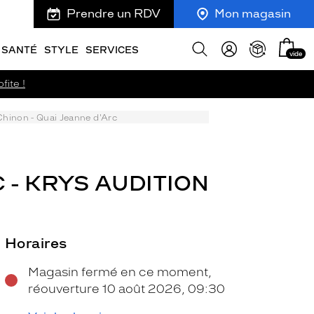
Prendre un RDV
Mon magasin
Mon
Afficher
SANTÉ
STYLE
SERVICES
vide
panie
la
recherche
fite !
Chinon - Quai Jeanne d'Arc
 - KRYS AUDITION
Horaires
Magasin fermé en ce moment,
réouverture 10 août 2026, 09:30