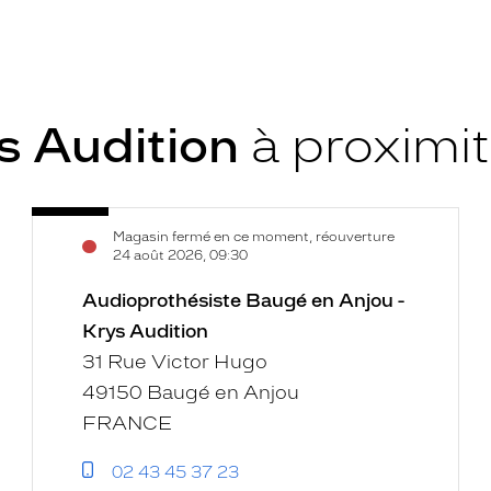
s Audition
à proximi
Audioprothésiste
Voir
Magasin fermé en ce moment, réouverture
Baugé
la
24 août 2026, 09:30
en
fiche
Anjou
Audioprothésiste Baugé en Anjou -
-
Krys Audition
Krys
31 Rue Victor Hugo
Audition
49150 Baugé en Anjou
FRANCE
02 43 45 37 23