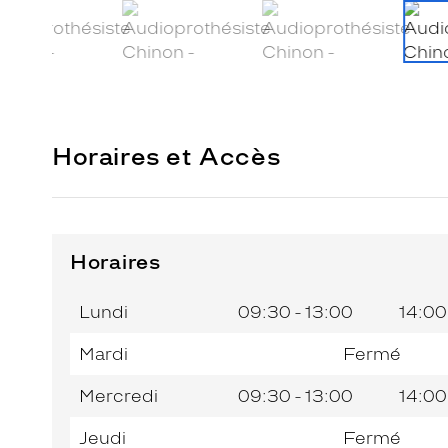
Horaires et Accès
Horaires
Horaires
Jour de
Horaires
de
la
du
l’après-
Lundi
09:30 - 13:00
14:00
semaine
matin
midi
Mardi
Fermé
Mercredi
09:30 - 13:00
14:00
Jeudi
Fermé