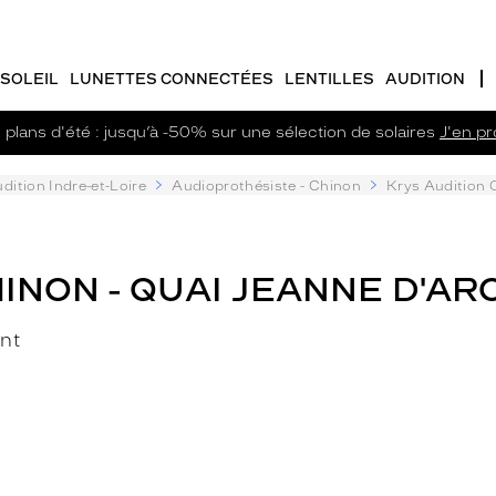
SOLEIL
LUNETTES CONNECTÉES
LENTILLES
AUDITION
plans d'été : jusqu’à -50% sur une sélection de solaires
J'en pro
dition Indre-et-Loire
Audioprothésiste - Chinon
Krys Audition 
NON - QUAI JEANNE D'ARC
nt