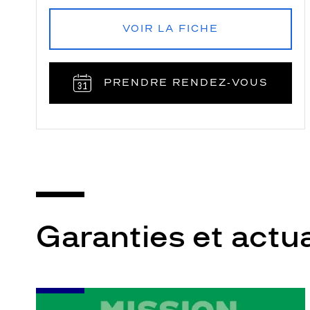
VOIR LA FICHE
PRENDRE RENDEZ‑VOUS
Garanties et actua
-
Leur