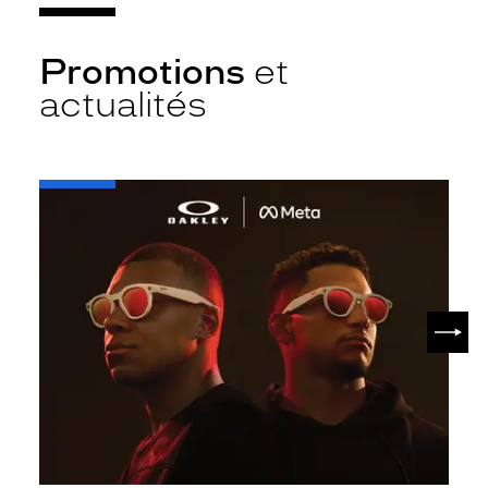
Promotions
et
actualités
-
Oakley
META
SUIV