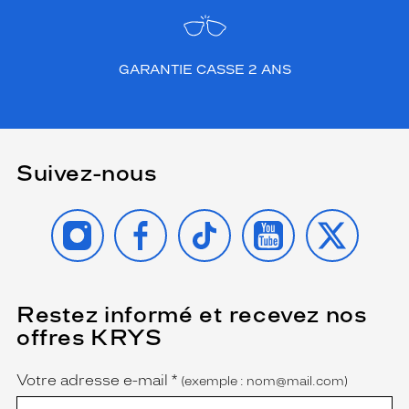
GARANTIE CASSE 2 ANS
Suivez-nous
INSTAGRAM
FACEBOOK
TIKTOK
YOUTUBE
X
Restez informé et recevez nos
(Ce
champ
offres KRYS
est
Name
obligatoire)
Votre adresse e-mail
*
(exemple : nom@mail.com)