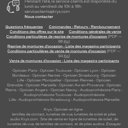
Pendant l'été, le service clients est disponible du
lundi au vendredi de 10h à 18h.
serviceclients@krys.com
Nous contacter
Questions fréquentes
Commandes - Retours - Remboursement
Conditions des offres sur le site
Conditions générales de vente
Conditions particulières de reprise de montures d’occasion
[PDF —
86
Ko
]
Reprise de montures d’occasion - Liste des magasins participants
Conditions particulières de vente de montures d’occasion
[PDF —
94
Ko
]
Vente de montures d’occasion - Liste des magasins participants
Opticien Paris
-
Opticien Toulouse
-
Opticien Lyon
-
Opticien
Bordeaux
-
Opticien Nantes
-
Opticien Strasbourg
-
Opticien
Lille
-
Opticien Montpellier
-
Opticien Rennes
-
Opticien
Grenoble
-
Opticien Marseille
-
Opticien Aix-en-Provence
-
Opticien
Reims
-
Opticien Angers
-
Opticien Nancy
-
Audioprothésiste Paris
-
Audioprothésiste Toulouse
-
Audioprothésiste
Lille
-
Audioprothésiste Strasbourg
-
Audioprothésiste Marseille
Krys, Opticien en ligne :
lentilles de contact
,
lunettes de vue
,
lunettes de soleil
et
piles
audio
Krys.com : Site de vente en ligne de lunettes de soleil, de
lunettes de vue, de
lentilles de contact
, et de piles audios. Essayez