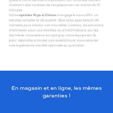
grâce à notre service d'impression 3D, vous permettant
d'obtenir des lunettes de remplacement en moins de 10
minutes.
Votre
opticien Krys à Chinon
s'engage à vous offrir un
service complet et de qualité. Que vous ayez besoin de
conseils pour choisir vos nouvelles lunettes, de solutions
d'entretien pour vos lentilles ou d'informations sur les
dernières innovations en optique, notre équipe est là
pour répondre à toutes vos questions et vous assurer
une expérience visuelle optimale au quotidien.
En magasin et en ligne, les mêmes
garanties !