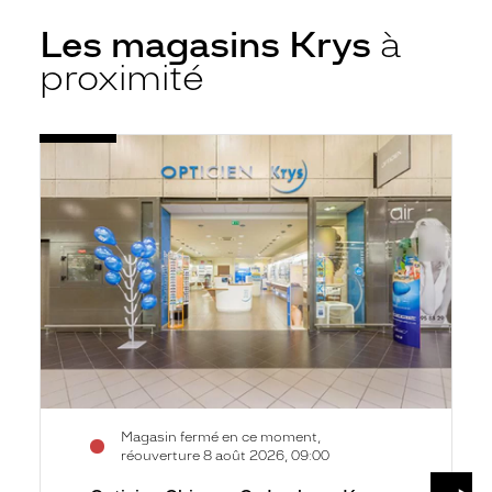
Les magasins Krys
à
proximité
Voir
Opticien
la
Chinon
fiche
-
Cc
Leclerc
-
Krys
Magasin fermé en ce moment,
réouverture 8 août 2026, 09:00
SUIV