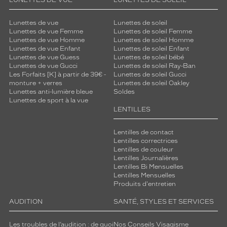
LUNETTES DE VUE
LUNETTES DE SOLEIL
Lunettes de vue
Lunettes de soleil
Lunettes de vue Femme
Lunettes de soleil Femme
Lunettes de vue Homme
Lunettes de soleil Homme
Lunettes de vue Enfant
Lunettes de soleil Enfant
Lunettes de vue Guess
Lunettes de soleil bébé
Lunettes de vue Gucci
Lunettes de soleil Ray-Ban
Les Forfaits [K] à partir de 39€ -
Lunettes de soleil Gucci
monture + verres
Lunettes de soleil Oakley
Lunettes anti-lumière bleue
Soldes
Lunettes de sport à la vue
LENTILLES
Lentilles de contact
Lentilles correctrices
Lentilles de couleur
Lentilles Journalières
Lentilles Bi Mensuelles
Lentilles Mensuelles
Produits d'entretien
AUDITION
SANTÉ, STYLES ET SERVICES
Les troubles de l’audition : de quoi
Nos Conseils Visagisme