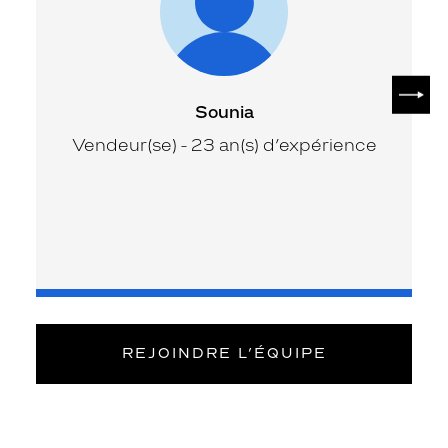
SUIV
Sounia
Vendeur(se) - 23 an(s) d’expérience
REJOINDRE L’ÉQUIPE