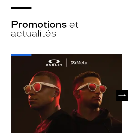
Promotions
et
actualités
-
Oakley
META
SUIV