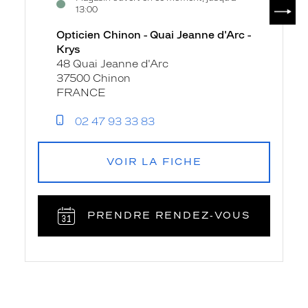
SUIV
13:00
Opticien Chinon - Quai Jeanne d'Arc -
Krys
48 Quai Jeanne d'Arc
37500 Chinon
FRANCE
02 47 93 33 83
VOIR LA FICHE
PRENDRE RENDEZ‑VOUS