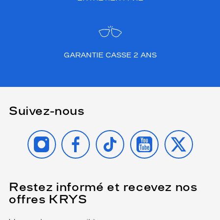
GARANTIE CASSE 2 ANS
Suivez-nous
INSTAGRAM
FACEBOOK
TIKTOK
YOUTUBE
X
Restez informé et recevez nos
(Ce
champ
offres KRYS
est
Name
obligatoire)