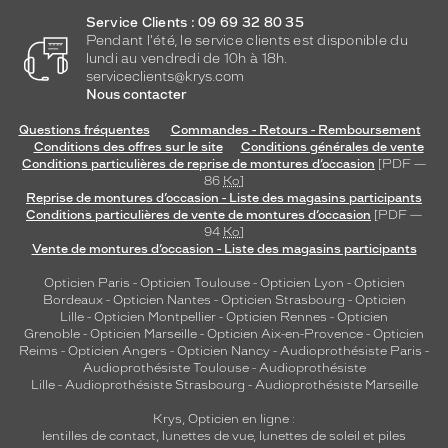
Service Clients : 09 69 32 80 35
Pendant l'été, le service clients est disponible du
lundi au vendredi de 10h à 18h.
serviceclients@krys.com
Nous contacter
Questions fréquentes
Commandes - Retours - Remboursement
Conditions des offres sur le site
Conditions générales de vente
Conditions particulières de reprise de montures d’occasion
[PDF —
86
Ko
]
Reprise de montures d’occasion - Liste des magasins participants
Conditions particulières de vente de montures d’occasion
[PDF —
94
Ko
]
Vente de montures d’occasion - Liste des magasins participants
Opticien Paris
-
Opticien Toulouse
-
Opticien Lyon
-
Opticien
Bordeaux
-
Opticien Nantes
-
Opticien Strasbourg
-
Opticien
Lille
-
Opticien Montpellier
-
Opticien Rennes
-
Opticien
Grenoble
-
Opticien Marseille
-
Opticien Aix-en-Provence
-
Opticien
Reims
-
Opticien Angers
-
Opticien Nancy
-
Audioprothésiste Paris
-
Audioprothésiste Toulouse
-
Audioprothésiste
Lille
-
Audioprothésiste Strasbourg
-
Audioprothésiste Marseille
Krys, Opticien en ligne :
lentilles de contact
,
lunettes de vue
,
lunettes de soleil
et
piles