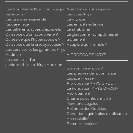
Les troubles de l’audition : de quoi
Nos Conseils Visagisme
parle-t-on ?
Services Krys
Les grandes étapes de
La myopie
l'appareillage
Les enfants et la vue
Les différents types d’appareils
Le strabisme
Qu’est-ce qu'un acouphène ?
Le glaucome : symptômes et
Qu'est-ce que l'hyperacousie ?
traitement
Qu’est-ce que la presbyacousie ?
Paupière qui tremble ?
Les services et les garanties Krys
Audition
A PROPOS DE KRYS
Les conseils d'un
audioprothésiste Krys Audition
Qui sommes-nous ?
Les preuves de la confiance
Espace Presse
A propos de KRYS GROUP
La Fondation KRYS GROUP
Recrutement
Charte de confidentialité
Mentions Légales
Politique des Cookies
Conditions générales d'utilisation
Accessibilité
Gérer les cookies