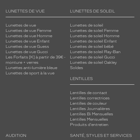
LUNETTES DE VUE
LUNETTES DE SOLEIL
Lunettes de vue
Lunettes de soleil
Lunettes de vue Femme
Lunettes de soleil Femme
Lunettes de vue Homme
Lunettes de soleil Homme
Lunettes de vue Enfant
Lunettes de soleil Enfant
Lunettes de vue Guess
Lunettes de soleil bébé
Lunettes de vue Gucci
Lunettes de soleil Ray-Ban
Les Forfaits [K] à partir de 39€ -
Lunettes de soleil Gucci
monture + verres
Lunettes de soleil Oakley
Lunettes anti-lumière bleue
Soldes
Lunettes de sport à la vue
LENTILLES
Lentilles de contact
Lentilles correctrices
Lentilles de couleur
Lentilles Journalières
Lentilles Bi Mensuelles
Lentilles Mensuelles
Produits d'entretien
AUDITION
SANTÉ, STYLES ET SERVICES