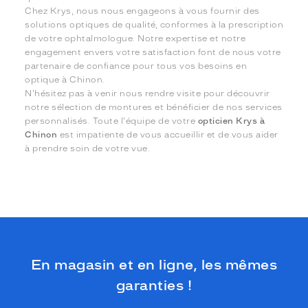
Chez Krys, nous nous engageons à vous fournir des
solutions optiques de qualité, conformes à la prescription
de votre ophtalmologue. Notre expertise et notre
engagement envers votre satisfaction font de nous votre
partenaire de confiance pour tous vos besoins en
optique à Chinon.
N'hésitez pas à venir nous rendre visite pour découvrir
notre sélection de montures et bénéficier de nos services
personnalisés. Toute l'équipe de votre
opticien Krys à
Chinon
est impatiente de vous accueillir et de vous aider
à prendre soin de votre vue.
En magasin et en ligne, les mêmes
garanties !