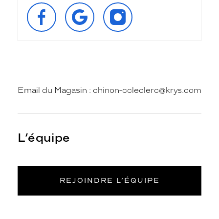
SUIVEZ‑NOUS
RETROUVEZ‑NOUS
SUIVEZ‑NOUS
SUR
SUR
SUR
FACEBOOK
GOOGLE
INSTAGRAM
Email du Magasin : chinon-ccleclerc@krys.com
L’équipe
REJOINDRE L’ÉQUIPE