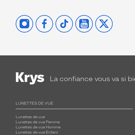
INSTAGRAM
FACEBOOK
TIKTOK
YOUTUBE
X
La confiance
vous va si b
LUNETTES DE VUE
Lunettes de vue
Lunettes de vue Femme
Lunettes de vue Homme
Lunettes de vue Enfant