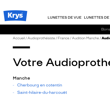
m
J
ER AU
TENU
y
e
CIPAL
Opticien
K
r
Krys
r
e
LUNETTES DE VUE
LUNETTES DE 
-
y
-
s
c
La
Bons 
o
confiance
m
vous
Accueil
Audioprothésiste
France
Audition Manche
Audi
m
va
a
si
n
bien
d
Votre Audioproth
e
Manche
Cherbourg en cotentin
Saint-hilaire-du-harcouët