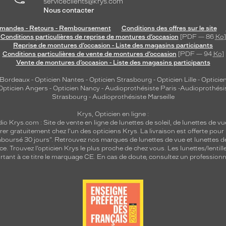
serviceclients@krys.com
Nous contacter
andes - Retours - Remboursement
Conditions des offres sur le site
Conditions particulières de reprise de montures d’occasion
[PDF — 86
Ko
]
Reprise de montures d’occasion - Liste des magasins participants
Conditions particulières de vente de montures d’occasion
[PDF — 94
Ko
]
Vente de montures d’occasion - Liste des magasins participants
 Bordeaux
-
Opticien Nantes
-
Opticien Strasbourg
-
Opticien Lille
-
Opticien
Opticien Angers
-
Opticien Nancy
-
Audioprothésiste Paris
-
Audioprothési
Strasbourg
-
Audioprothésiste Marseille
Krys, Opticien en ligne :
dio
Krys.com : Site de vente en ligne de lunettes de soleil, de lunettes de vu
rer gratuitement chez l'un des opticiens Krys. La livraison est offerte pour
emboursé 30 jours". Retrouvez nos marques de lunettes de vue et
lunettes d
nce.
Trouvez l’opticien Krys le plus proche de chez vous
. Les lunettes/lenti
tant à ce titre le marquage CE. En cas de doute, consultez un professionne