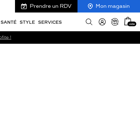
Prendre un RDV
Mon magasin
Mon
Afficher
SANTÉ
STYLE
SERVICES
vide
panie
la
recherche
fite !