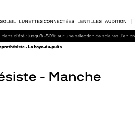
SOLEIL
LUNETTES CONNECTÉES
LENTILLES
AUDITION
plans d'été : jusqu’à -50% sur une sélection de solaires
J'en pro
oprothésiste - La haye-du-puits
ésiste - Manche