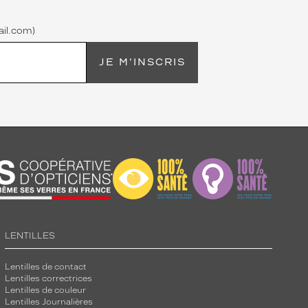
il.com)
JE M'INSCRIS
LENTILLES
Lentilles de contact
Lentilles correctrices
Lentilles de couleur
Lentilles Journalières