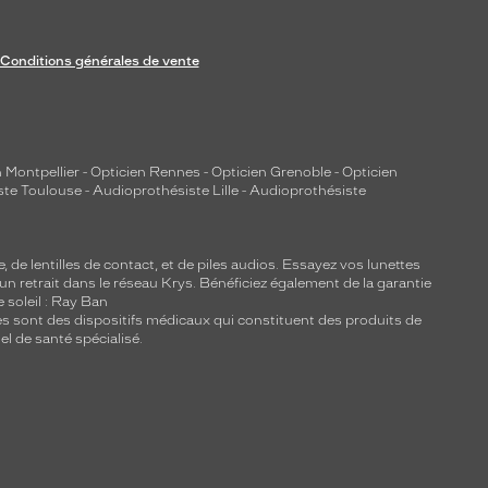
Conditions générales de vente
 Montpellier
-
Opticien Rennes
-
Opticien Grenoble
-
Opticien
ste Toulouse
-
Audioprothésiste Lille
-
Audioprothésiste
e, de
lentilles de contact
, et de piles audios. Essayez vos lunettes
 un retrait dans le réseau Krys. Bénéficiez également de la garantie
e soleil : Ray Ban
lles sont des dispositifs médicaux qui constituent des produits de
l de santé spécialisé.