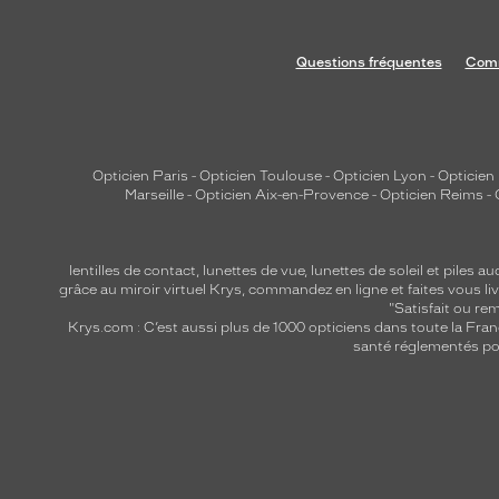
Questions fréquentes
Comm
Opticien Paris
-
Opticien Toulouse
-
Opticien Lyon
-
Opticien
Marseille
-
Opticien Aix-en-Provence
-
Opticien Reims
-
lentilles de contact
,
lunettes de vue
,
lunettes de soleil
et
piles au
grâce au miroir virtuel Krys, commandez en ligne et faites vous liv
"Satisfait ou r
Krys.com : C’est aussi plus de 1000 opticiens dans toute la Fra
santé réglementés por