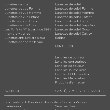
Lunettes de vue
Lunettes de soleil
Lunettes de vue Femme
Lunettes de soleil Femme
Lunettes de vue Homme
Lunettes de soleil Homme
Lunettes de vue Enfant
Lunettes de soleil Enfant
Lunettes de vue Guess
Lunettes de soleil bébé
Lunettes de vue Gucci
Lunettes de soleil Ray-Ban
Les Forfaits [K] à partir de 39€ -
Lunettes de soleil Gucci
monture + verres
Lunettes de soleil Oakley
Lunettes anti-lumière bleue
Soldes
Lunettes de sport à la vue
LENTILLES
Lentilles de contact
Lentilles correctrices
Lentilles de couleur
Lentilles Journalières
Lentilles Bi Mensuelles
Lentilles Mensuelles
Produits d'entretien
AUDITION
SANTÉ, STYLES ET SERVICES
Les troubles de l’audition : de quoi
Nos Conseils Visagisme
parle-t-on ?
Services Krys