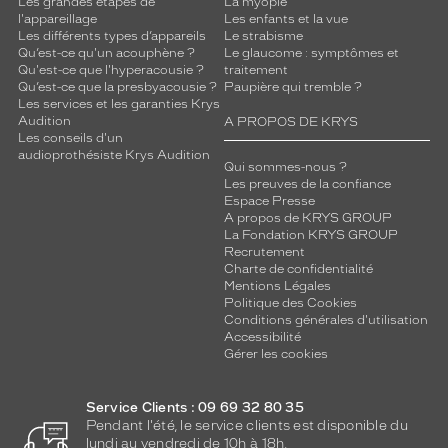
Les grandes étapes de
La myopie
l'appareillage
Les enfants et la vue
Les différents types d’appareils
Le strabisme
Qu’est-ce qu'un acouphène ?
Le glaucome : symptômes et
Qu'est-ce que l'hyperacousie ?
traitement
Qu’est-ce que la presbyacousie ?
Paupière qui tremble ?
Les services et les garanties Krys
Audition
A PROPOS DE KRYS
Les conseils d'un
audioprothésiste Krys Audition
Qui sommes-nous ?
Les preuves de la confiance
Espace Presse
A propos de KRYS GROUP
La Fondation KRYS GROUP
Recrutement
Charte de confidentialité
Mentions Légales
Politique des Cookies
Conditions générales d'utilisation
Accessibilité
Gérer les cookies
Service Clients : 09 69 32 80 35
Pendant l'été, le service clients est disponible du
lundi au vendredi de 10h à 18h.