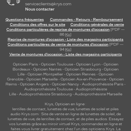
serviceclients@krys.com
Nous contacter
Questions fréquentes
Commandes - Retours - Remboursement
Conditions des offres sur le site
Conditions générales de vente
Conditions particulières de reprise de montures d’occasion
[PDF —
86
Ko
]
Reprise de montures d’occasion - Liste des magasins participants
Conditions particulières de vente de montures d’occasion
[PDF —
94
Ko
]
Vente de montures d’occasion - Liste des magasins participants
Opticien Paris
-
Opticien Toulouse
-
Opticien Lyon
-
Opticien
Bordeaux
-
Opticien Nantes
-
Opticien Strasbourg
-
Opticien
Lille
-
Opticien Montpellier
-
Opticien Rennes
-
Opticien
Grenoble
-
Opticien Marseille
-
Opticien Aix-en-Provence
-
Opticien
Reims
-
Opticien Angers
-
Opticien Nancy
-
Audioprothésiste Paris
-
Audioprothésiste Toulouse
-
Audioprothésiste
Lille
-
Audioprothésiste Strasbourg
-
Audioprothésiste Marseille
Krys, Opticien en ligne :
lentilles de contact
,
lunettes de vue
,
lunettes de soleil
et
piles
audio
Krys.com : Site de vente en ligne de lunettes de soleil, de
lunettes de vue, de
lentilles de contact
, et de piles audios. Essayez
vos lunettes grâce au miroir virtuel Krys, commandez en ligne et
faites vous livrer gratuitement chez l'un des opticiens Krys. La