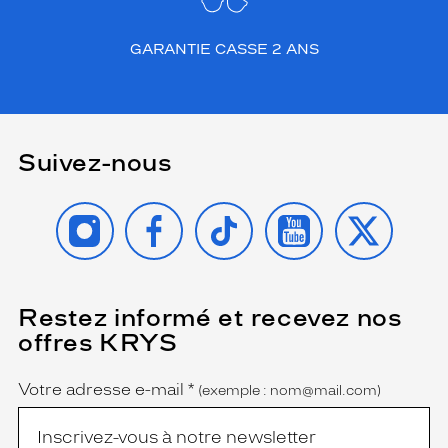
GARANTIE CASSE 2 ANS
Suivez-nous
INSTAGRAM
FACEBOOK
TIKTOK
YOUTUBE
X
Restez informé et recevez nos
(Ce
champ
offres KRYS
est
Name
obligatoire)
Votre adresse e-mail
*
(exemple : nom@mail.com)