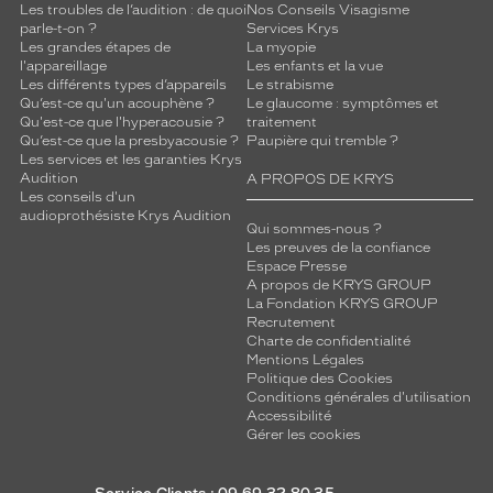
Les troubles de l’audition : de quoi
Nos Conseils Visagisme
parle-t-on ?
Services Krys
Les grandes étapes de
La myopie
l'appareillage
Les enfants et la vue
Les différents types d’appareils
Le strabisme
Qu’est-ce qu'un acouphène ?
Le glaucome : symptômes et
Qu'est-ce que l'hyperacousie ?
traitement
Qu’est-ce que la presbyacousie ?
Paupière qui tremble ?
Les services et les garanties Krys
Audition
A PROPOS DE KRYS
Les conseils d'un
audioprothésiste Krys Audition
Qui sommes-nous ?
Les preuves de la confiance
Espace Presse
A propos de KRYS GROUP
La Fondation KRYS GROUP
Recrutement
Charte de confidentialité
Mentions Légales
Politique des Cookies
Conditions générales d'utilisation
Accessibilité
Gérer les cookies