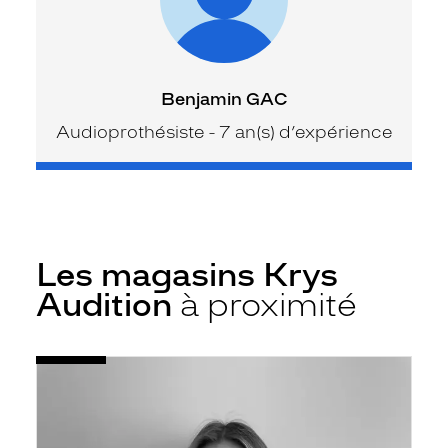
Benjamin GAC
Audioprothésiste - 7 an(s) d’expérience
Les magasins Krys
Audition
à proximité
Voir
Audioprothésiste
la
Saint-
fiche
Meen-
le-