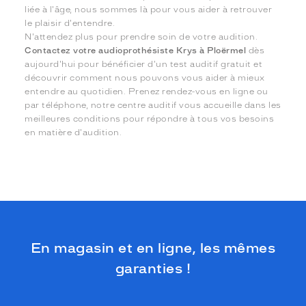
liée à l'âge, nous sommes là pour vous aider à retrouver
le plaisir d'entendre.
N'attendez plus pour prendre soin de votre audition.
Contactez votre audioprothésiste Krys à Ploërmel
dès
aujourd'hui pour bénéficier d'un test auditif gratuit et
découvrir comment nous pouvons vous aider à mieux
entendre au quotidien. Prenez rendez-vous en ligne ou
par téléphone, notre centre auditif vous accueille dans les
meilleures conditions pour répondre à tous vos besoins
en matière d'audition.
En magasin et en ligne, les mêmes
garanties !