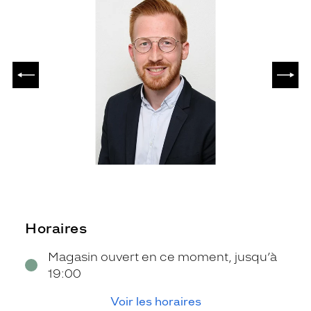
PRÉCÉDENT
SUIV
Horaires
Magasin ouvert en ce moment, jusqu’à
19:00
Voir les horaires