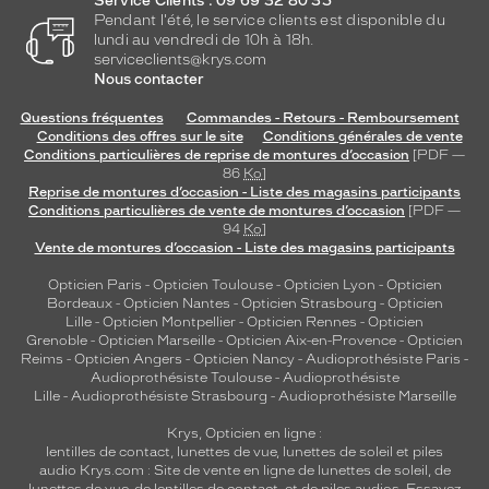
Service Clients : 09 69 32 80 35
Pendant l'été, le service clients est disponible du
lundi au vendredi de 10h à 18h.
serviceclients@krys.com
Nous contacter
Questions fréquentes
Commandes - Retours - Remboursement
Conditions des offres sur le site
Conditions générales de vente
Conditions particulières de reprise de montures d’occasion
[PDF —
86
Ko
]
Reprise de montures d’occasion - Liste des magasins participants
Conditions particulières de vente de montures d’occasion
[PDF —
94
Ko
]
Vente de montures d’occasion - Liste des magasins participants
Opticien Paris
-
Opticien Toulouse
-
Opticien Lyon
-
Opticien
Bordeaux
-
Opticien Nantes
-
Opticien Strasbourg
-
Opticien
Lille
-
Opticien Montpellier
-
Opticien Rennes
-
Opticien
Grenoble
-
Opticien Marseille
-
Opticien Aix-en-Provence
-
Opticien
Reims
-
Opticien Angers
-
Opticien Nancy
-
Audioprothésiste Paris
-
Audioprothésiste Toulouse
-
Audioprothésiste
Lille
-
Audioprothésiste Strasbourg
-
Audioprothésiste Marseille
Krys, Opticien en ligne :
lentilles de contact
,
lunettes de vue
,
lunettes de soleil
et
piles
audio
Krys.com : Site de vente en ligne de lunettes de soleil, de