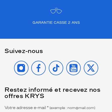
GARANTIE CASSE 2 ANS
Suivez-nous
INSTAGRAM
FACEBOOK
TIKTOK
YOUTUBE
X
Restez informé et recevez nos
(Ce
champ
offres KRYS
est
Name
obligatoire)
Votre adresse e-mail
*
(exemple : nom@mail.com)