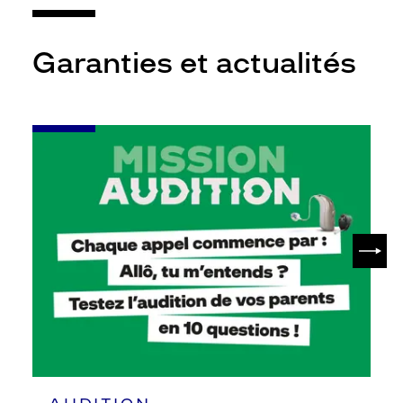
Garanties et actualités
-
Leur
audition
mérite
votre
attention
SUIV