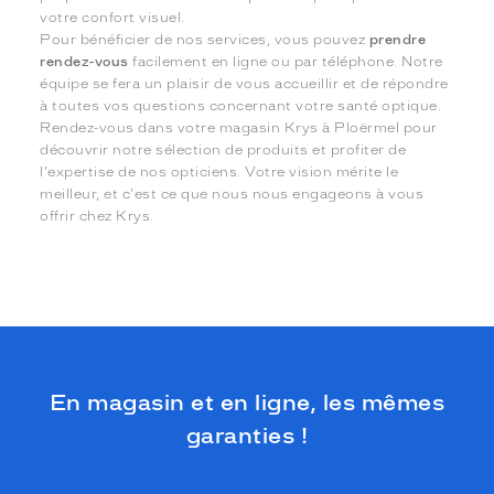
votre confort visuel.
Pour bénéficier de nos services, vous pouvez
prendre
rendez-vous
facilement en ligne ou par téléphone. Notre
équipe se fera un plaisir de vous accueillir et de répondre
à toutes vos questions concernant votre santé optique.
Rendez-vous dans votre magasin Krys à Ploërmel pour
découvrir notre sélection de produits et profiter de
l'expertise de nos opticiens. Votre vision mérite le
meilleur, et c'est ce que nous nous engageons à vous
offrir chez Krys.
En magasin et en ligne, les mêmes
garanties !