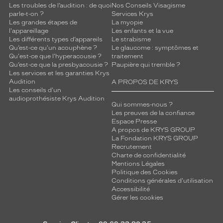
Les troubles de l’audition : de quoi
Nos Conseils Visagisme
parle-t-on ?
Services Krys
Les grandes étapes de
La myopie
l'appareillage
Les enfants et la vue
Les différents types d’appareils
Le strabisme
Qu’est-ce qu'un acouphène ?
Le glaucome : symptômes et
Qu'est-ce que l'hyperacousie ?
traitement
Qu’est-ce que la presbyacousie ?
Paupière qui tremble ?
Les services et les garanties Krys
Audition
A PROPOS DE KRYS
Les conseils d'un
audioprothésiste Krys Audition
Qui sommes-nous ?
Les preuves de la confiance
Espace Presse
A propos de KRYS GROUP
La Fondation KRYS GROUP
Recrutement
Charte de confidentialité
Mentions Légales
Politique des Cookies
Conditions générales d'utilisation
Accessibilité
Gérer les cookies