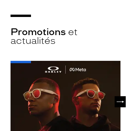
Promotions
et
actualités
-
Oakley
META
SUIV