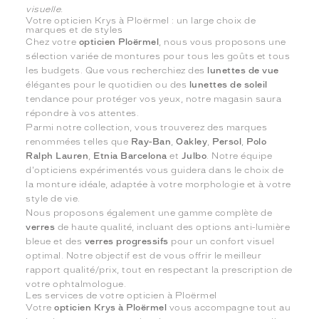
visuelle.
Votre opticien Krys à Ploërmel : un large choix de
marques et de styles
Chez votre
opticien Ploërmel
, nous vous proposons une
sélection variée de montures pour tous les goûts et tous
les budgets. Que vous recherchiez des
lunettes de vue
élégantes pour le quotidien ou des
lunettes de soleil
tendance pour protéger vos yeux, notre magasin saura
répondre à vos attentes.
Parmi notre collection, vous trouverez des marques
renommées telles que
Ray-Ban
,
Oakley
,
Persol
,
Polo
Ralph Lauren
,
Etnia Barcelona
et
Julbo
. Notre équipe
d'opticiens expérimentés vous guidera dans le choix de
la monture idéale, adaptée à votre morphologie et à votre
style de vie.
Nous proposons également une gamme complète de
verres
de haute qualité, incluant des options anti-lumière
bleue et des
verres progressifs
pour un confort visuel
optimal. Notre objectif est de vous offrir le meilleur
rapport qualité/prix, tout en respectant la prescription de
votre ophtalmologue.
Les services de votre opticien à Ploërmel
Votre
opticien Krys à Ploërmel
vous accompagne tout au