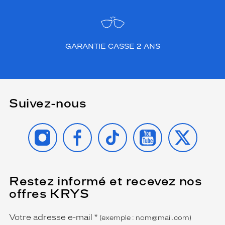
GARANTIE CASSE 2 ANS
Suivez-nous
INSTAGRAM
FACEBOOK
TIKTOK
YOUTUBE
X
Restez informé et recevez nos
(Ce
champ
offres KRYS
est
Name
obligatoire)
Votre adresse e-mail
*
(exemple : nom@mail.com)