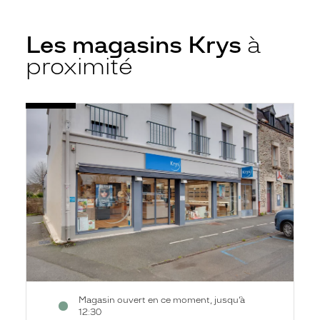
Les magasins Krys
à
proximité
Voir
Opticien
la
Malestroit
fiche
-
Pl
Queinnec
-
Krys
Magasin ouvert en ce moment, jusqu’à
12:30