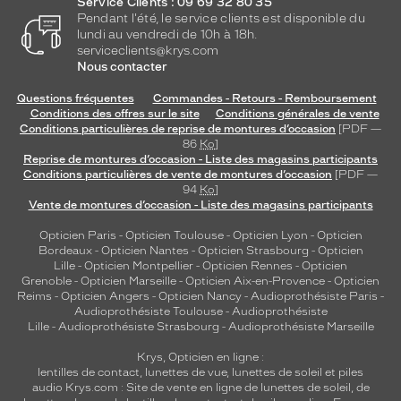
Service Clients : 09 69 32 80 35
Pendant l'été, le service clients est disponible du
lundi au vendredi de 10h à 18h.
serviceclients@krys.com
Nous contacter
Questions fréquentes
Commandes - Retours - Remboursement
Conditions des offres sur le site
Conditions générales de vente
Conditions particulières de reprise de montures d’occasion
[PDF —
86
Ko
]
Reprise de montures d’occasion - Liste des magasins participants
Conditions particulières de vente de montures d’occasion
[PDF —
94
Ko
]
Vente de montures d’occasion - Liste des magasins participants
Opticien Paris
-
Opticien Toulouse
-
Opticien Lyon
-
Opticien
Bordeaux
-
Opticien Nantes
-
Opticien Strasbourg
-
Opticien
Lille
-
Opticien Montpellier
-
Opticien Rennes
-
Opticien
Grenoble
-
Opticien Marseille
-
Opticien Aix-en-Provence
-
Opticien
Reims
-
Opticien Angers
-
Opticien Nancy
-
Audioprothésiste Paris
-
Audioprothésiste Toulouse
-
Audioprothésiste
Lille
-
Audioprothésiste Strasbourg
-
Audioprothésiste Marseille
Krys, Opticien en ligne :
lentilles de contact
,
lunettes de vue
,
lunettes de soleil
et
piles
audio
Krys.com : Site de vente en ligne de lunettes de soleil, de