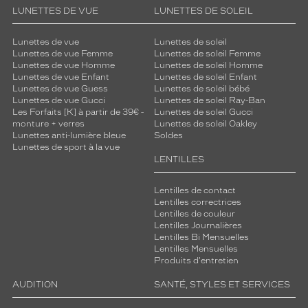
LUNETTES DE VUE
LUNETTES DE SOLEIL
Lunettes de vue
Lunettes de soleil
Lunettes de vue Femme
Lunettes de soleil Femme
Lunettes de vue Homme
Lunettes de soleil Homme
Lunettes de vue Enfant
Lunettes de soleil Enfant
Lunettes de vue Guess
Lunettes de soleil bébé
Lunettes de vue Gucci
Lunettes de soleil Ray-Ban
Les Forfaits [K] à partir de 39€ -
Lunettes de soleil Gucci
monture + verres
Lunettes de soleil Oakley
Lunettes anti-lumière bleue
Soldes
Lunettes de sport à la vue
LENTILLES
Lentilles de contact
Lentilles correctrices
Lentilles de couleur
Lentilles Journalières
Lentilles Bi Mensuelles
Lentilles Mensuelles
Produits d'entretien
AUDITION
SANTÉ, STYLES ET SERVICES