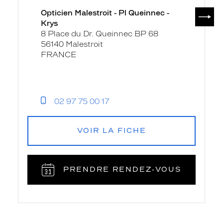
SUIV
Opticien Malestroit - Pl Queinnec -
Krys
8 Place du Dr. Queinnec BP 68
56140 Malestroit
FRANCE
02 97 75 00 17
VOIR LA FICHE
PRENDRE RENDEZ‑VOUS