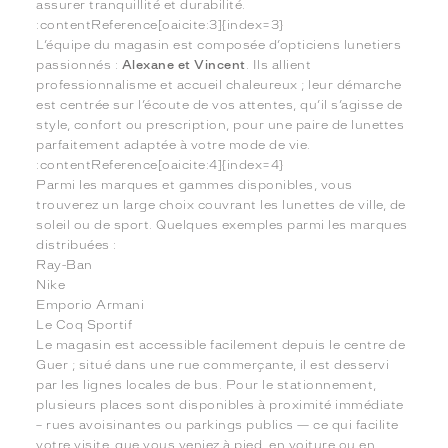
assurer tranquillité et durabilité.
:contentReference[oaicite:3]{index=3}
L’équipe du magasin est composée d’opticiens lunetiers
passionnés :
Alexane et Vincent
. Ils allient
professionnalisme et accueil chaleureux ; leur démarche
est centrée sur l’écoute de vos attentes, qu’il s’agisse de
style, confort ou prescription, pour une paire de lunettes
parfaitement adaptée à votre mode de vie.
:contentReference[oaicite:4]{index=4}
Parmi les marques et gammes disponibles, vous
trouverez un large choix couvrant les lunettes de ville, de
soleil ou de sport. Quelques exemples parmi les marques
distribuées :
Ray-Ban
Nike
Emporio Armani
Le Coq Sportif
Le magasin est accessible facilement depuis le centre de
Guer ; situé dans une rue commerçante, il est desservi
par les lignes locales de bus. Pour le stationnement,
plusieurs places sont disponibles à proximité immédiate
– rues avoisinantes ou parkings publics — ce qui facilite
votre visite, que vous veniez à pied, en voiture ou en