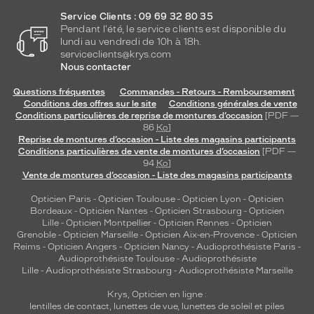
Service Clients : 09 69 32 80 35
Pendant l'été, le service clients est disponible du
lundi au vendredi de 10h à 18h.
serviceclients@krys.com
Nous contacter
Questions fréquentes
Commandes - Retours - Remboursement
Conditions des offres sur le site
Conditions générales de vente
Conditions particulières de reprise de montures d’occasion
[PDF —
86
Ko
]
Reprise de montures d’occasion - Liste des magasins participants
Conditions particulières de vente de montures d’occasion
[PDF —
94
Ko
]
Vente de montures d’occasion - Liste des magasins participants
Opticien Paris
-
Opticien Toulouse
-
Opticien Lyon
-
Opticien
Bordeaux
-
Opticien Nantes
-
Opticien Strasbourg
-
Opticien
Lille
-
Opticien Montpellier
-
Opticien Rennes
-
Opticien
Grenoble
-
Opticien Marseille
-
Opticien Aix-en-Provence
-
Opticien
Reims
-
Opticien Angers
-
Opticien Nancy
-
Audioprothésiste Paris
-
Audioprothésiste Toulouse
-
Audioprothésiste
Lille
-
Audioprothésiste Strasbourg
-
Audioprothésiste Marseille
Krys, Opticien en ligne :
lentilles de contact
,
lunettes de vue
,
lunettes de soleil
et
piles