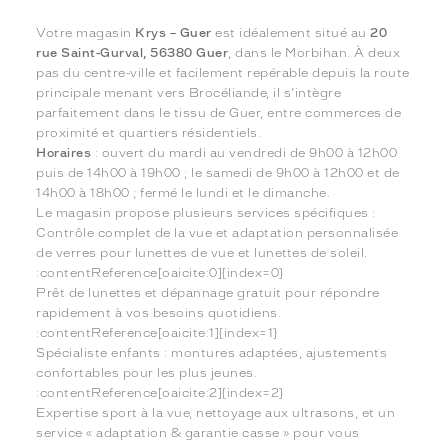
Votre magasin
Krys – Guer
est idéalement situé au
20
rue Saint-Gurval, 56380 Guer
, dans le Morbihan. À deux
pas du centre-ville et facilement repérable depuis la route
principale menant vers Brocéliande, il s’intègre
parfaitement dans le tissu de Guer, entre commerces de
proximité et quartiers résidentiels.
Horaires
: ouvert du mardi au vendredi de 9h00 à 12h00
puis de 14h00 à 19h00 ; le samedi de 9h00 à 12h00 et de
14h00 à 18h00 ; fermé le lundi et le dimanche.
Le magasin propose plusieurs services spécifiques :
Contrôle complet de la vue et adaptation personnalisée
de verres pour lunettes de vue et lunettes de soleil.
:contentReference[oaicite:0]{index=0}
Prêt de lunettes et dépannage gratuit pour répondre
rapidement à vos besoins quotidiens.
:contentReference[oaicite:1]{index=1}
Spécialiste enfants : montures adaptées, ajustements
confortables pour les plus jeunes.
:contentReference[oaicite:2]{index=2}
Expertise sport à la vue, nettoyage aux ultrasons, et un
service « adaptation & garantie casse » pour vous