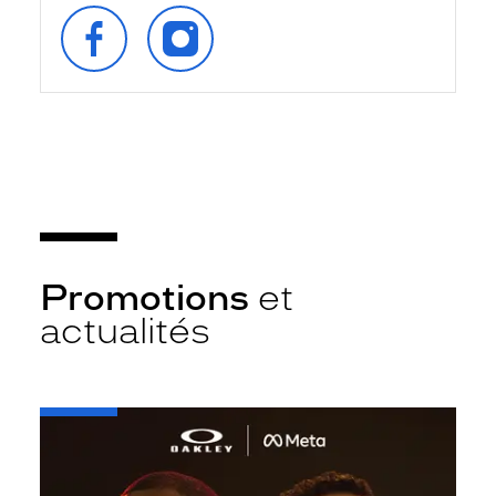
SUIVEZ‑NOUS
SUIVEZ‑NOUS
SUR
SUR
FACEBOOK
INSTAGRAM
Promotions
et
actualités
-
Oakley
META