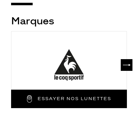
Marques
SUIV
ESSAYER NOS LUNETTES