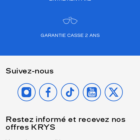
GARANTIE CASSE 2 ANS
Suivez-nous
INSTAGRAM
FACEBOOK
TIKTOK
YOUTUBE
X
Restez informé et recevez nos
(Ce
champ
offres KRYS
est
Name
obligatoire)