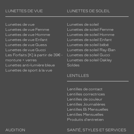
LUNETTES DE VUE
LUNETTES DE SOLEIL
Lunettes de vue
Lunettes de soleil
Lunettes de vue Femme
Lunettes de soleil Femme
Lunettes de vue Homme
Lunettes de soleil Homme
Lunettes de vue Enfant
Lunettes de soleil Enfant
Lunettes de vue Guess
Lunettes de soleil bébé
Lunettes de vue Gucci
Lunettes de soleil Ray-Ban
Les Forfaits [K] à partir de 39€ -
Lunettes de soleil Gucci
monture + verres
Lunettes de soleil Oakley
Lunettes anti-lumière bleue
Soldes
Lunettes de sport à la vue
LENTILLES
Lentilles de contact
Lentilles correctrices
Lentilles de couleur
Lentilles Journalières
Lentilles Bi Mensuelles
Lentilles Mensuelles
Produits d'entretien
AUDITION
SANTÉ, STYLES ET SERVICES