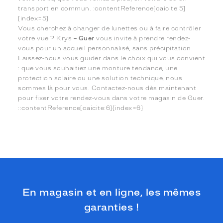
transport en commun. :contentReference[oaicite:5]
{index=5}
Vous cherchez à changer de lunettes ou à faire contrôler
votre vue ? Krys
– Guer
vous invite à prendre rendez-
vous pour un accueil personnalisé, sans précipitation.
Laissez-nous vous guider dans le choix qui vous convient
: que vous souhaitiez une monture tendance, une
protection solaire ou une solution technique, nous
sommes là pour vous. Contactez-nous dès maintenant
pour fixer votre rendez-vous dans votre magasin de Guer.
::contentReference[oaicite:6]{index=6}
En magasin et en ligne, les mêmes
garanties !