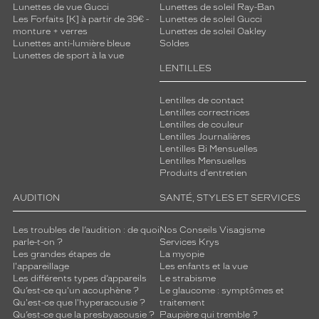
Lunettes de vue Gucci
Lunettes de soleil Ray-Ban
Les Forfaits [K] à partir de 39€ -
Lunettes de soleil Gucci
monture + verres
Lunettes de soleil Oakley
Lunettes anti-lumière bleue
Soldes
Lunettes de sport à la vue
LENTILLES
Lentilles de contact
Lentilles correctrices
Lentilles de couleur
Lentilles Journalières
Lentilles Bi Mensuelles
Lentilles Mensuelles
Produits d'entretien
AUDITION
SANTÉ, STYLES ET SERVICES
Les troubles de l’audition : de quoi
Nos Conseils Visagisme
parle-t-on ?
Services Krys
Les grandes étapes de
La myopie
l'appareillage
Les enfants et la vue
Les différents types d’appareils
Le strabisme
Qu’est-ce qu'un acouphène ?
Le glaucome : symptômes et
Qu'est-ce que l'hyperacousie ?
traitement
Qu’est-ce que la presbyacousie ?
Paupière qui tremble ?