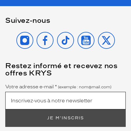
Suivez-nous
INSTAGRAM
FACEBOOK
TIKTOK
YOUTUBE
X
Restez informé et recevez nos
(Ce
champ
offres KRYS
est
Name
obligatoire)
Votre adresse e-mail
*
(exemple : nom@mail.com)
JE M'INSCRIS