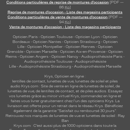
Conditions particulières de reprise de montures d’occasion
[PDF —
86
Ko
]
Reprise de montures d’occasion - Liste des magasins participants
Conditions particulières de vente de montures d’occasion
[PDF —
94
Ko
]
Vente de montures d’occasion - Liste des magasins participants
Opticien Paris
-
Opticien Toulouse
-
Opticien Lyon
-
Opticien
Bordeaux
-
Opticien Nantes
-
Opticien Strasbourg
-
Opticien
Lille
-
Opticien Montpellier
-
Opticien Rennes
-
Opticien
Grenoble
-
Opticien Marseille
-
Opticien Aix-en-Provence
-
Opticien
Reims
-
Opticien Angers
-
Opticien Nancy
-
Audioprothésiste Paris
-
Audioprothésiste Toulouse
-
Audioprothésiste
Lille
-
Audioprothésiste Strasbourg
-
Audioprothésiste Marseille
Krys, Opticien en ligne :
lentilles de contact
,
lunettes de vue
,
lunettes de soleil
et
piles
audio
Krys.com : Site de vente en ligne de lunettes de soleil, de
lunettes de vue, de
lentilles de contact
, et de piles audios. Essayez
vos lunettes grâce au miroir virtuel Krys, commandez en ligne et
faites vous livrer gratuitement chez l'un des opticiens Krys. La
livraison est offerte pour un retrait dans le réseau Krys. Bénéficiez
également de la garantie "Satisfait ou remboursé 30 jours".
Retrouvez nos marques de lunettes de vue et
lunettes de soleil : Ray
Ban
Krys.com : C’est aussi plus de 1000 opticiens dans toute la