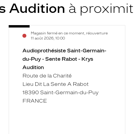
s Audition
à proximi
Audioprothésiste
Voir
Magasin fermé en ce moment, réouverture
Saint-
la
11 août 2026, 10:00
Germain-
fiche
du-
Audioprothésiste Saint-Germain-
Puy
du-Puy - Sente Rabot - Krys
-
Audition
Sente
Route de la Charité
Rabot
Lieu Dit La Sente A Rabot
-
18390 Saint-Germain-du-Puy
Krys
Audition
FRANCE