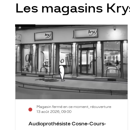
Les magasins Kry
Audioprothésiste
Voir
Cosne-
la
Cours-
fiche
sur-
Loire
-
Saint
Jacques
-
Krys
Audition
Magasin fermé en ce moment, réouverture
13 août 2026, 09:00
Audioprothésiste Cosne-Cours-