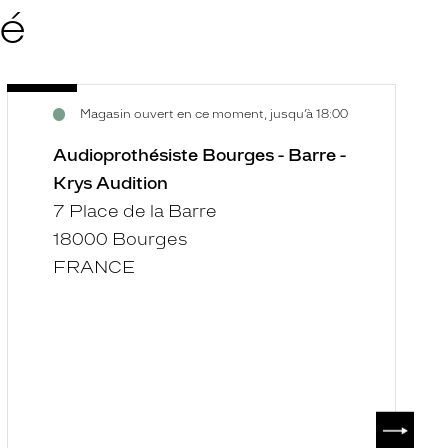
té
Audioprothésiste
A
Voir
V
Magasin ouvert en ce moment, jusqu’à 18:00
Bourges
S
la
la
-
D
fiche
f
Audioprothésiste Bourges - Barre -
Barre
-
Krys Audition
-
K
7 Place de la Barre
Krys
A
18000 Bourges
Audition
FRANCE
SUIVAN