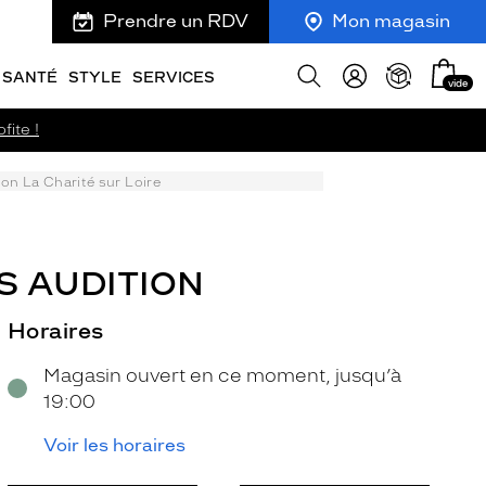
Prendre un RDV
Mon magasin
Mon
Afficher
SANTÉ
STYLE
SERVICES
vide
panie
la
recherche
fite !
on La Charité sur Loire
S AUDITION
Horaires
Magasin ouvert en ce moment, jusqu’à
19:00
Voir les horaires