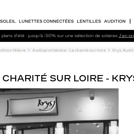
SOLEIL
LUNETTES CONNECTÉES
LENTILLES
AUDITION
plans d'été : jusqu’à -50% sur une sélection de solaires
J'en pro
dition Nièvre
Audioprothésiste - La charité-sur-loire
Krys Auditi
CHARITÉ SUR LOIRE - KRY