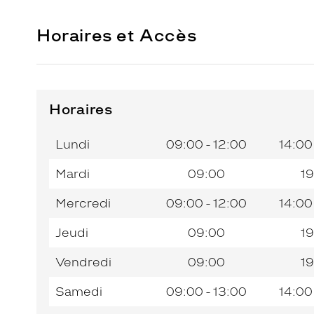
Horaires et Accès
Horaires
Horaires
Jour de
Horaires
de
la
du
l’après-
Lundi
09:00 - 12:00
14:00
semaine
matin
midi
Mardi
09:00
19
Mercredi
09:00 - 12:00
14:00
Jeudi
09:00
19
Vendredi
09:00
19
Samedi
09:00 - 13:00
14:00