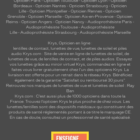
Opticien Paris
-
Opticien Toulouse
-
Opticien Lyon
-
Opticien
Bordeaux
-
Opticien Nantes
-
Opticien Strasbourg
-
Opticien
Lille
-
Opticien Montpellier
-
Opticien Rennes
-
Opticien
Grenoble
-
Opticien Marseille
-
Opticien Aix-en-Provence
-
Opticien
Reims
-
Opticien Angers
-
Opticien Nancy
-
Audioprothésiste Paris
-
Audioprothésiste Toulouse
-
Audioprothésiste
Lille
-
Audioprothésiste Strasbourg
-
Audioprothésiste Marseille
Krys, Opticien en ligne :
lentilles de contact
,
lunettes de vue
,
lunettes de soleil
et
piles
audio
Krys.com : Site de vente en ligne de lunettes de soleil, de
lunettes de vue, de
lentilles de contact
, et de piles audios. Essayez
vos lunettes grâce au miroir virtuel Krys, commandez en ligne et
faites vous livrer gratuitement chez l'un des opticiens Krys. La
livraison est offerte pour un retrait dans le réseau Krys. Bénéficiez
également de la garantie "Satisfait ou remboursé 30 jours".
Retrouvez nos marques de lunettes de vue et
lunettes de soleil : Ray
Ban
Krys.com : C’est aussi plus de 1000 opticiens dans toute la
France.
Trouvez l’opticien Krys le plus proche de chez vous
. Les
lunettes/lentilles sont des dispositifs médicaux qui constituent des
produits de santé réglementés portant à ce titre le marquage CE.
En cas de doute, consultez un professionnel de santé spécialisé.