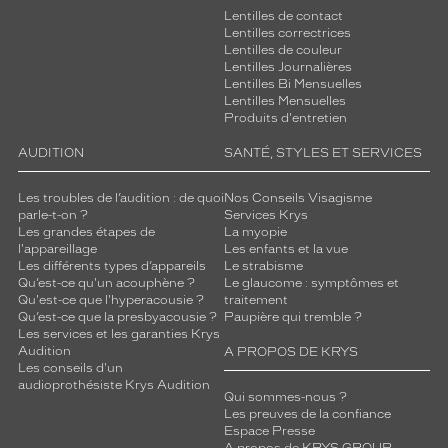
Lentilles de contact
Lentilles correctrices
Lentilles de couleur
Lentilles Journalières
Lentilles Bi Mensuelles
Lentilles Mensuelles
Produits d'entretien
AUDITION
SANTÉ, STYLES ET SERVICES
Les troubles de l’audition : de quoi
Nos Conseils Visagisme
parle-t-on ?
Services Krys
Les grandes étapes de
La myopie
l'appareillage
Les enfants et la vue
Les différents types d’appareils
Le strabisme
Qu’est-ce qu'un acouphène ?
Le glaucome : symptômes et
Qu'est-ce que l'hyperacousie ?
traitement
Qu’est-ce que la presbyacousie ?
Paupière qui tremble ?
Les services et les garanties Krys
Audition
A PROPOS DE KRYS
Les conseils d'un
audioprothésiste Krys Audition
Qui sommes-nous ?
Les preuves de la confiance
Espace Presse