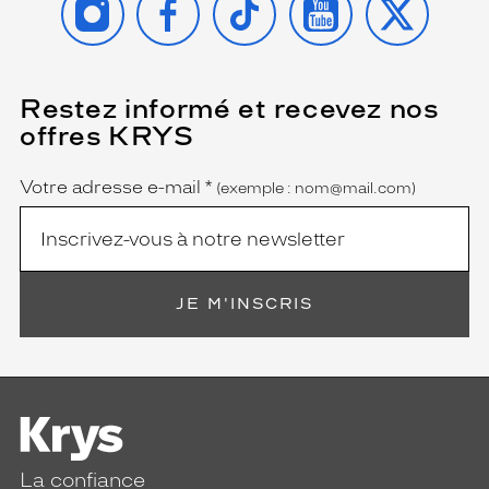
Restez informé et recevez nos
(Ce
champ
offres KRYS
est
Name
obligatoire)
Votre adresse e-mail
*
(exemple : nom@mail.com)
JE M'INSCRIS
La confiance