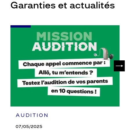
Garanties et actualités
-
Leur
audition
mérite
votre
attention
SUIV
AUDITION
07/05/2025