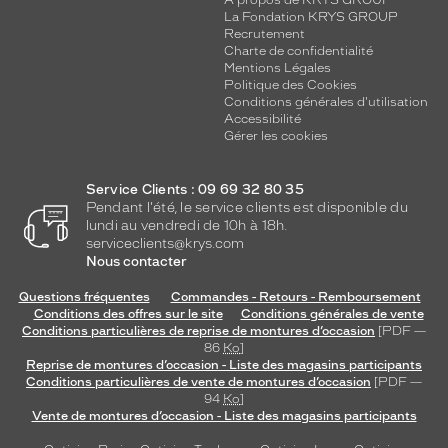
A propos de KRYS GROUP
La Fondation KRYS GROUP
Recrutement
Charte de confidentialité
Mentions Légales
Politique des Cookies
Conditions générales d'utilisation
Accessibilité
Gérer les cookies
Service Clients : 09 69 32 80 35
Pendant l'été, le service clients est disponible du
lundi au vendredi de 10h à 18h.
serviceclients@krys.com
Nous contacter
Questions fréquentes
Commandes - Retours - Remboursement
Conditions des offres sur le site
Conditions générales de vente
Conditions particulières de reprise de montures d’occasion
[PDF —
86
Ko
]
Reprise de montures d’occasion - Liste des magasins participants
Conditions particulières de vente de montures d’occasion
[PDF —
94
Ko
]
Vente de montures d’occasion - Liste des magasins participants