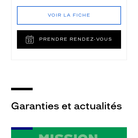
VOIR LA FICHE
PRENDRE RENDEZ‑VOUS
Garanties et actualités
-
Leur