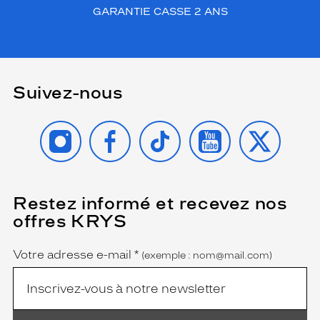
GARANTIE CASSE 2 ANS
Suivez-nous
INSTAGRAM
FACEBOOK
TIKTOK
YOUTUBE
X
Restez informé et recevez nos
(Ce
champ
offres KRYS
est
Name
obligatoire)
Votre adresse e-mail
*
(exemple : nom@mail.com)