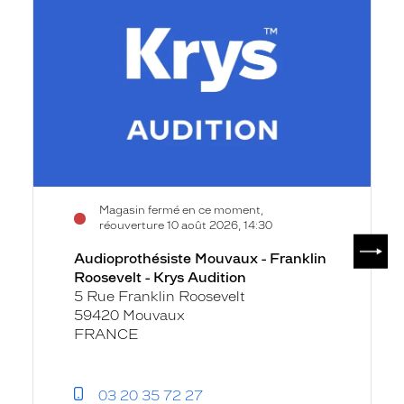
fiche
-
Franklin
Roosevelt
-
Krys
Audition
Magasin fermé en ce moment,
réouverture 10 août 2026, 14:30
SUIV
Audioprothésiste Mouvaux - Franklin
Roosevelt - Krys Audition
5 Rue Franklin Roosevelt
59420 Mouvaux
FRANCE
03 20 35 72 27