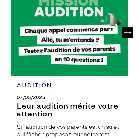
audition
mérite
votre
attention
SUIV
AUDITION
07/05/2025
Leur audition mérite votre
attention
Si l'audition de vos parents est un sujet
qui fâche : proposez leur notre test