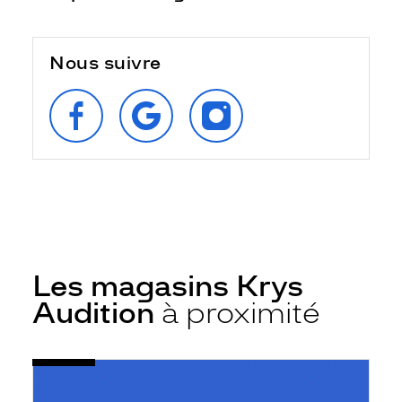
Nous suivre
SUIVEZ‑NOUS
RETROUVEZ‑NOUS
SUIVEZ‑NOUS
SUR
SUR
SUR
FACEBOOK
GOOGLE
INSTAGRAM
Les magasins Krys
Audition
à proximité
Voir
Audioprothésiste
la
Mouvaux