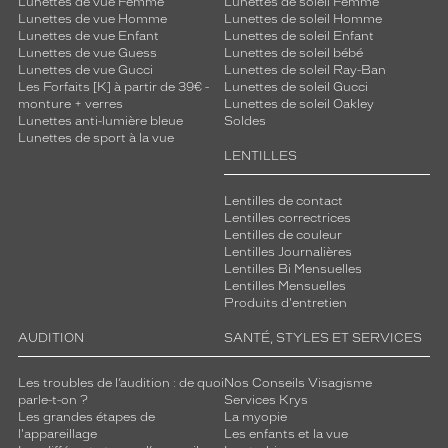
Lunettes de vue Femme
Lunettes de soleil Femme
Lunettes de vue Homme
Lunettes de soleil Homme
Lunettes de vue Enfant
Lunettes de soleil Enfant
Lunettes de vue Guess
Lunettes de soleil bébé
Lunettes de vue Gucci
Lunettes de soleil Ray-Ban
Les Forfaits [K] à partir de 39€ -
Lunettes de soleil Gucci
monture + verres
Lunettes de soleil Oakley
Lunettes anti-lumière bleue
Soldes
Lunettes de sport à la vue
LENTILLES
Lentilles de contact
Lentilles correctrices
Lentilles de couleur
Lentilles Journalières
Lentilles Bi Mensuelles
Lentilles Mensuelles
Produits d'entretien
AUDITION
SANTÉ, STYLES ET SERVICES
Les troubles de l’audition : de quoi
Nos Conseils Visagisme
parle-t-on ?
Services Krys
Les grandes étapes de
La myopie
l'appareillage
Les enfants et la vue