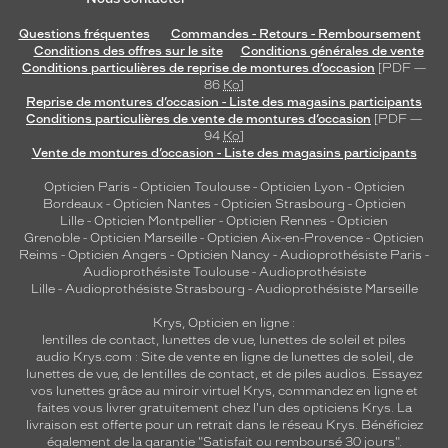
Questions fréquentes
Commandes - Retours - Remboursement
Conditions des offres sur le site
Conditions générales de vente
Conditions particulières de reprise de montures d’occasion
[PDF —
86
Ko
]
Reprise de montures d’occasion - Liste des magasins participants
Conditions particulières de vente de montures d’occasion
[PDF —
94
Ko
]
Vente de montures d’occasion - Liste des magasins participants
Opticien Paris
-
Opticien Toulouse
-
Opticien Lyon
-
Opticien
Bordeaux
-
Opticien Nantes
-
Opticien Strasbourg
-
Opticien
Lille
-
Opticien Montpellier
-
Opticien Rennes
-
Opticien
Grenoble
-
Opticien Marseille
-
Opticien Aix-en-Provence
-
Opticien
Reims
-
Opticien Angers
-
Opticien Nancy
-
Audioprothésiste Paris
-
Audioprothésiste Toulouse
-
Audioprothésiste
Lille
-
Audioprothésiste Strasbourg
-
Audioprothésiste Marseille
Krys, Opticien en ligne :
lentilles de contact
,
lunettes de vue
,
lunettes de soleil
et
piles
audio
Krys.com : Site de vente en ligne de lunettes de soleil, de
lunettes de vue, de
lentilles de contact
, et de piles audios. Essayez
vos lunettes grâce au miroir virtuel Krys, commandez en ligne et
faites vous livrer gratuitement chez l'un des opticiens Krys. La
livraison est offerte pour un retrait dans le réseau Krys. Bénéficiez
également de la garantie "Satisfait ou remboursé 30 jours".