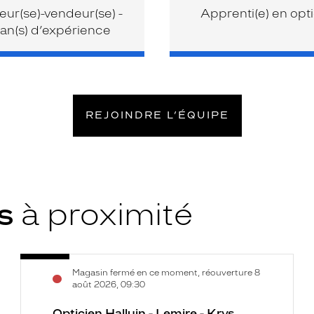
ur(se)-vendeur(se) -
Apprenti(e) en opt
an(s) d’expérience
REJOINDRE L’ÉQUIPE
ys
à proximité
Opticien
Voir
Magasin fermé en ce moment, réouverture 8
Halluin
la
août 2026, 09:30
-
fiche
Lemire
Opticien Halluin - Lemire - Krys