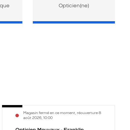
ique
Opticien(ne)
Opticien
O
Voir
V
Magasin fermé en ce moment, réouverture 8
Mouvaux
T
la
la
août 2026, 10:00
-
-
fiche
f
Franklin
Opticien Mouvaux - Franklin
C