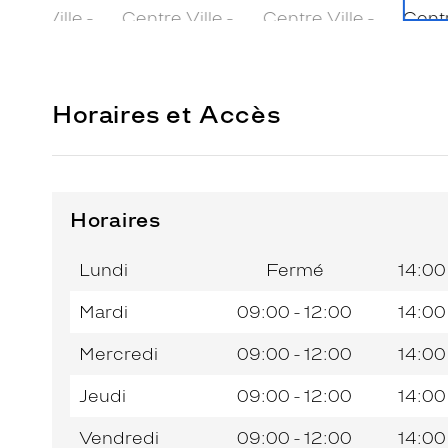
Horaires et Accès
Horaires
Horaires
Jour de
Horaires
de
la
du
l’après-
Lundi
Fermé
14:00
semaine
matin
midi
Mardi
09:00 - 12:00
14:00
Mercredi
09:00 - 12:00
14:00
Jeudi
09:00 - 12:00
14:00
Vendredi
09:00 - 12:00
14:00