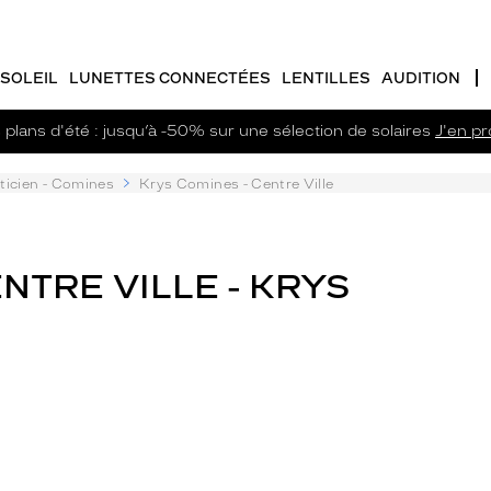
SOLEIL
LUNETTES CONNECTÉES
LENTILLES
AUDITION
plans d'été : jusqu’à -50% sur une sélection de solaires
J'en pro
ticien - Comines
Krys Comines - Centre Ville
NTRE VILLE - KRYS