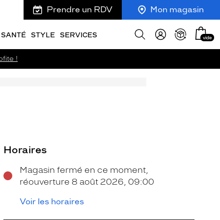
Prendre un RDV
Mon magasin
Mon
Afficher
SANTÉ
STYLE
SERVICES
vide
panie
la
recherche
fite !
Horaires
Magasin fermé en ce moment,
réouverture 8 août 2026, 09:00
Voir les horaires