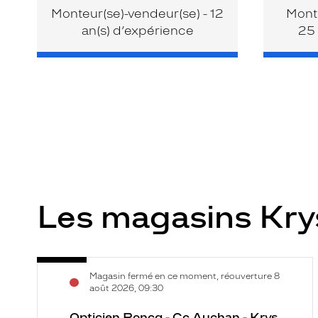
Monteur(se)-vendeur(se) - 12
Monte
an(s) d’expérience
25 
Les magasins Kr
Opticien
Voir
Magasin fermé en ce moment, réouverture 8
Roncq
la
août 2026, 09:30
-
fiche
Cc
Opticien Roncq - Cc Auchan - Krys