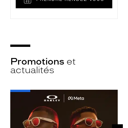
Promotions
et
actualités
-
Oakley
META
SUIV