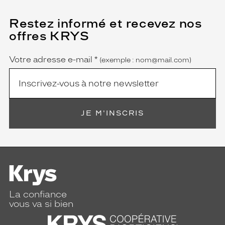
Restez informé et recevez nos
(Ce
champ
offres KRYS
est
Name
obligatoire)
Votre adresse e-mail
*
(exemple : nom@mail.com)
JE M'INSCRIS
La confiance
vous va si bien