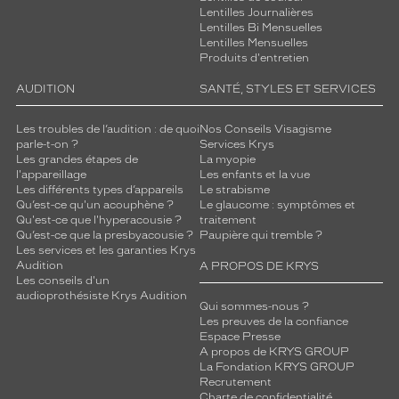
Lentilles Journalières
Lentilles Bi Mensuelles
Lentilles Mensuelles
Produits d'entretien
AUDITION
SANTÉ, STYLES ET SERVICES
Les troubles de l’audition : de quoi
Nos Conseils Visagisme
parle-t-on ?
Services Krys
Les grandes étapes de
La myopie
l'appareillage
Les enfants et la vue
Les différents types d’appareils
Le strabisme
Qu’est-ce qu'un acouphène ?
Le glaucome : symptômes et
Qu'est-ce que l'hyperacousie ?
traitement
Qu’est-ce que la presbyacousie ?
Paupière qui tremble ?
Les services et les garanties Krys
Audition
A PROPOS DE KRYS
Les conseils d'un
audioprothésiste Krys Audition
Qui sommes-nous ?
Les preuves de la confiance
Espace Presse
A propos de KRYS GROUP
La Fondation KRYS GROUP
Recrutement
Charte de confidentialité