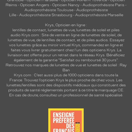
Grenoble
-
Opticien Marseille
-
Opticien Aix-en-Provence
-
Opticien
Reims
-
Opticien Angers
-
Opticien Nancy
-
Audioprothésiste Paris
-
Audioprothésiste Toulouse
-
Audioprothésiste
Lille
-
Audioprothésiste Strasbourg
-
Audioprothésiste Marseille
Krys, Opticien en ligne :
lentilles de contact
,
lunettes de vue
,
lunettes de soleil
et
piles
audio
Krys.com : Site de vente en ligne de lunettes de soleil, de
lunettes de vue, de
lentilles de contact
, et de piles audios. Essayez
vos lunettes grâce au miroir virtuel Krys, commandez en ligne et
faites vous livrer gratuitement chez l'un des opticiens Krys. La
livraison est offerte pour un retrait dans le réseau Krys. Bénéficiez
également de la garantie "Satisfait ou remboursé 30 jours".
Retrouvez nos marques de lunettes de vue et
lunettes de soleil : Ray
Ban
Krys.com : C’est aussi plus de 1000 opticiens dans toute la
France.
Trouvez l’opticien Krys le plus proche de chez vous
. Les
lunettes/lentilles sont des dispositifs médicaux qui constituent des
produits de santé réglementés portant à ce titre le marquage CE.
En cas de doute, consultez un professionnel de santé spécialisé.