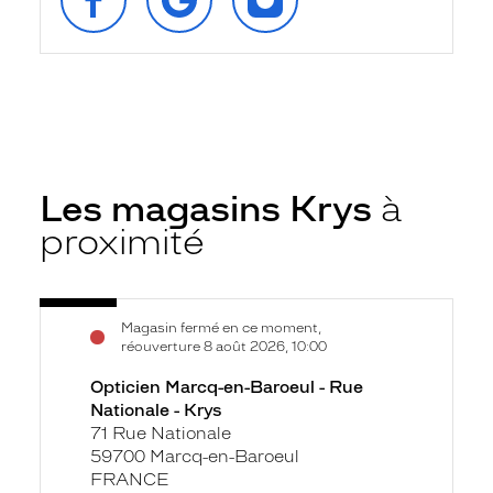
FACEBOOK
GOOGLE
INSTAGRAM
Les magasins Krys
à
proximité
Voir
Opticien
Magasin fermé en ce moment,
la
Marcq-
réouverture 8 août 2026, 10:00
fiche
en-
Opticien Marcq-en-Baroeul - Rue
Baroeul
Nationale - Krys
-
71 Rue Nationale
Rue
59700 Marcq-en-Baroeul
Nationale
FRANCE