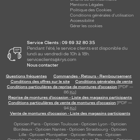
Mentions Légales
Politique des Cookies
Conditions générales d'utilisation
Accessibilité
Gérer les cookies
Service Clients : 09 69 32 80 35
Pendant l'été, le service clients est disponible du
lundi au vendredi de 10h à 18h.
serviceclients@krys.com
Nous contacter
Questions fréquentes
Commandes - Retours - Remboursement
Conditions des offres sur le site
Conditions générales de vente
Conditions particulières de reprise de montures d’occasion
[PDF —
86
Ko
]
Reprise de montures d’occasion - Liste des magasins participants
Conditions particulières de vente de montures d’occasion
[PDF —
94
Ko
]
Vente de montures d’occasion - Liste des magasins participants
Opticien Paris
-
Opticien Toulouse
-
Opticien Lyon
-
Opticien
Bordeaux
-
Opticien Nantes
-
Opticien Strasbourg
-
Opticien
Lille
-
Opticien Montpellier
-
Opticien Rennes
-
Opticien