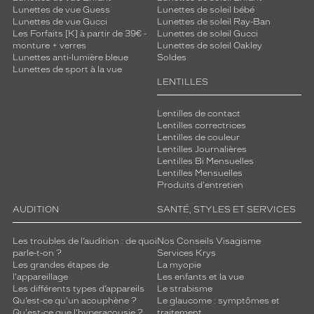
Lunettes de vue Guess
Lunettes de soleil bébé
Lunettes de vue Gucci
Lunettes de soleil Ray-Ban
Les Forfaits [K] à partir de 39€ -
Lunettes de soleil Gucci
monture + verres
Lunettes de soleil Oakley
Lunettes anti-lumière bleue
Soldes
Lunettes de sport à la vue
LENTILLES
Lentilles de contact
Lentilles correctrices
Lentilles de couleur
Lentilles Journalières
Lentilles Bi Mensuelles
Lentilles Mensuelles
Produits d'entretien
AUDITION
SANTÉ, STYLES ET SERVICES
Les troubles de l’audition : de quoi
Nos Conseils Visagisme
parle-t-on ?
Services Krys
Les grandes étapes de
La myopie
l'appareillage
Les enfants et la vue
Les différents types d’appareils
Le strabisme
Qu’est-ce qu'un acouphène ?
Le glaucome : symptômes et
Qu'est-ce que l'hyperacousie ?
traitement