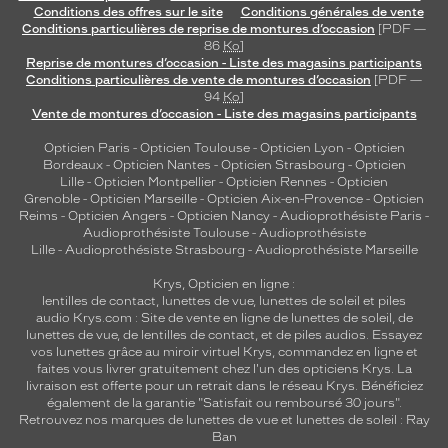
Conditions des offres sur le site
Conditions générales de vente
Conditions particulières de reprise de montures d’occasion
[PDF —
86
Ko
]
Reprise de montures d’occasion - Liste des magasins participants
Conditions particulières de vente de montures d’occasion
[PDF —
94
Ko
]
Vente de montures d’occasion - Liste des magasins participants
Opticien Paris
-
Opticien Toulouse
-
Opticien Lyon
-
Opticien
Bordeaux
-
Opticien Nantes
-
Opticien Strasbourg
-
Opticien
Lille
-
Opticien Montpellier
-
Opticien Rennes
-
Opticien
Grenoble
-
Opticien Marseille
-
Opticien Aix-en-Provence
-
Opticien
Reims
-
Opticien Angers
-
Opticien Nancy
-
Audioprothésiste Paris
-
Audioprothésiste Toulouse
-
Audioprothésiste
Lille
-
Audioprothésiste Strasbourg
-
Audioprothésiste Marseille
Krys, Opticien en ligne :
lentilles de contact
,
lunettes de vue
,
lunettes de soleil
et
piles
audio
Krys.com : Site de vente en ligne de lunettes de soleil, de
lunettes de vue, de
lentilles de contact
, et de piles audios. Essayez
vos lunettes grâce au miroir virtuel Krys, commandez en ligne et
faites vous livrer gratuitement chez l'un des opticiens Krys. La
livraison est offerte pour un retrait dans le réseau Krys. Bénéficiez
également de la garantie "Satisfait ou remboursé 30 jours".
Retrouvez nos marques de lunettes de vue et
lunettes de soleil : Ray
Ban