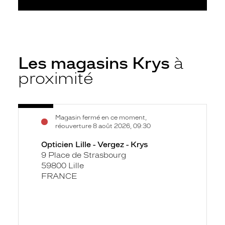
Les magasins Krys
à
proximité
Voir
Opticien
Magasin fermé en ce moment,
la
Lille
réouverture 8 août 2026, 09:30
fiche
-
Opticien Lille - Vergez - Krys
Vergez
9 Place de Strasbourg
-
59800 Lille
Krys
FRANCE