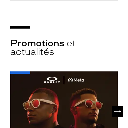
Promotions
et
actualités
-
Oakley
META
SUIV