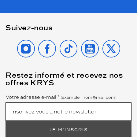
Suivez-nous
INSTAGRAM
FACEBOOK
TIKTOK
YOUTUBE
X
Restez informé et recevez nos
(Ce
champ
offres KRYS
est
Name
obligatoire)
Votre adresse e-mail
*
(exemple : nom@mail.com)
JE M'INSCRIS