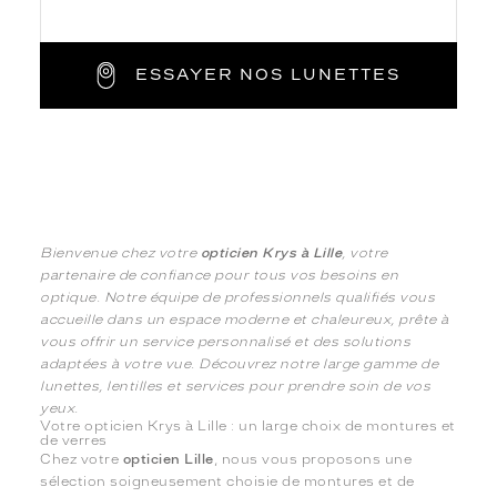
ESSAYER NOS LUNETTES
Bienvenue chez votre
opticien Krys à Lille
, votre
partenaire de confiance pour tous vos besoins en
optique. Notre équipe de professionnels qualifiés vous
accueille dans un espace moderne et chaleureux, prête à
vous offrir un service personnalisé et des solutions
adaptées à votre vue. Découvrez notre large gamme de
lunettes, lentilles et services pour prendre soin de vos
yeux.
Votre opticien Krys à Lille : un large choix de montures et
de verres
Chez votre
opticien Lille
, nous vous proposons une
sélection soigneusement choisie de montures et de