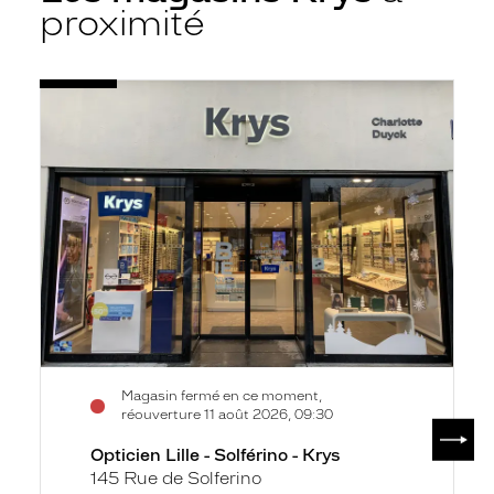
proximité
Voir
Opticien
la
Lille
fiche
-
Solférino
-
Krys
Magasin fermé en ce moment,
réouverture 11 août 2026, 09:30
SUIV
Opticien Lille - Solférino - Krys
145 Rue de Solferino