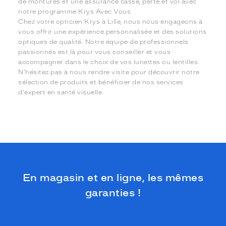
de montures et une assurance casse, perte et vol avec
notre programme Krys Avec Vous.
Chez votre opticien Krys à Lille, nous nous engageons à
vous offrir une expérience personnalisée et des solutions
optiques de qualité. Notre équipe de professionnels
passionnés est là pour vous conseiller et vous
accompagner dans le choix de vos lunettes ou lentilles.
N'hésitez pas à nous rendre visite pour découvrir notre
sélection de produits et bénéficier de nos services
d'expert en santé visuelle.
En magasin et en ligne, les mêmes
garanties !