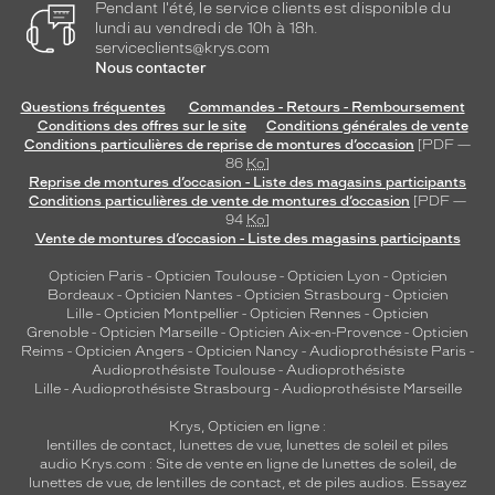
Pendant l'été, le service clients est disponible du
lundi au vendredi de 10h à 18h.
serviceclients@krys.com
Nous contacter
Questions fréquentes
Commandes - Retours - Remboursement
Conditions des offres sur le site
Conditions générales de vente
Conditions particulières de reprise de montures d’occasion
[PDF —
86
Ko
]
Reprise de montures d’occasion - Liste des magasins participants
Conditions particulières de vente de montures d’occasion
[PDF —
94
Ko
]
Vente de montures d’occasion - Liste des magasins participants
Opticien Paris
-
Opticien Toulouse
-
Opticien Lyon
-
Opticien
Bordeaux
-
Opticien Nantes
-
Opticien Strasbourg
-
Opticien
Lille
-
Opticien Montpellier
-
Opticien Rennes
-
Opticien
Grenoble
-
Opticien Marseille
-
Opticien Aix-en-Provence
-
Opticien
Reims
-
Opticien Angers
-
Opticien Nancy
-
Audioprothésiste Paris
-
Audioprothésiste Toulouse
-
Audioprothésiste
Lille
-
Audioprothésiste Strasbourg
-
Audioprothésiste Marseille
Krys, Opticien en ligne :
lentilles de contact
,
lunettes de vue
,
lunettes de soleil
et
piles
audio
Krys.com : Site de vente en ligne de lunettes de soleil, de
lunettes de vue, de
lentilles de contact
, et de piles audios. Essayez