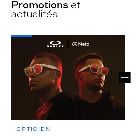
Promotions
et
actualités
-
Oakley
META
SUIV
OPTICIEN