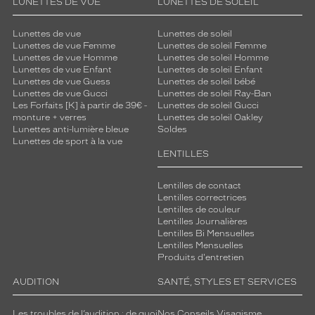
LUNETTES DE VUE
LUNETTES DE SOLEIL
Lunettes de vue
Lunettes de soleil
Lunettes de vue Femme
Lunettes de soleil Femme
Lunettes de vue Homme
Lunettes de soleil Homme
Lunettes de vue Enfant
Lunettes de soleil Enfant
Lunettes de vue Guess
Lunettes de soleil bébé
Lunettes de vue Gucci
Lunettes de soleil Ray-Ban
Les Forfaits [K] à partir de 39€ -
Lunettes de soleil Gucci
monture + verres
Lunettes de soleil Oakley
Lunettes anti-lumière bleue
Soldes
Lunettes de sport à la vue
LENTILLES
Lentilles de contact
Lentilles correctrices
Lentilles de couleur
Lentilles Journalières
Lentilles Bi Mensuelles
Lentilles Mensuelles
Produits d'entretien
AUDITION
SANTÉ, STYLES ET SERVICES
Les troubles de l’audition : de quoi
Nos Conseils Visagisme