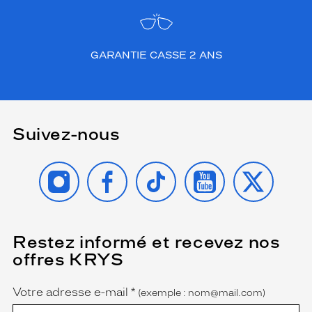
GARANTIE CASSE 2 ANS
Suivez-nous
INSTAGRAM
FACEBOOK
TIKTOK
YOUTUBE
X
Restez informé et recevez nos
(Ce
champ
offres KRYS
est
Name
obligatoire)
Votre adresse e-mail
*
(exemple : nom@mail.com)