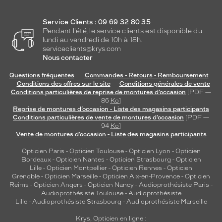
Service Clients : 09 69 32 80 35
Pendant l'été, le service clients est disponible du
lundi au vendredi de 10h à 18h.
serviceclients@krys.com
Nous contacter
Questions fréquentes
Commandes - Retours - Remboursement
Conditions des offres sur le site
Conditions générales de vente
Conditions particulières de reprise de montures d’occasion
[PDF —
86
Ko
]
Reprise de montures d’occasion - Liste des magasins participants
Conditions particulières de vente de montures d’occasion
[PDF —
94
Ko
]
Vente de montures d’occasion - Liste des magasins participants
Opticien Paris
-
Opticien Toulouse
-
Opticien Lyon
-
Opticien
Bordeaux
-
Opticien Nantes
-
Opticien Strasbourg
-
Opticien
Lille
-
Opticien Montpellier
-
Opticien Rennes
-
Opticien
Grenoble
-
Opticien Marseille
-
Opticien Aix-en-Provence
-
Opticien
Reims
-
Opticien Angers
-
Opticien Nancy
-
Audioprothésiste Paris
-
Audioprothésiste Toulouse
-
Audioprothésiste
Lille
-
Audioprothésiste Strasbourg
-
Audioprothésiste Marseille
Krys, Opticien en ligne :