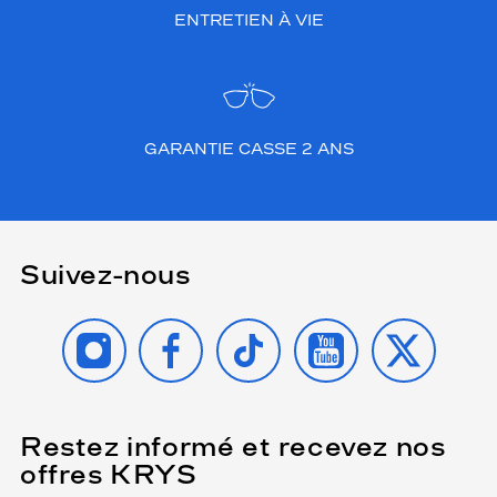
ENTRETIEN À VIE
GARANTIE CASSE 2 ANS
Suivez-nous
INSTAGRAM
FACEBOOK
TIKTOK
YOUTUBE
X
Restez informé et recevez nos
(Ce
champ
offres KRYS
est
Name
obligatoire)