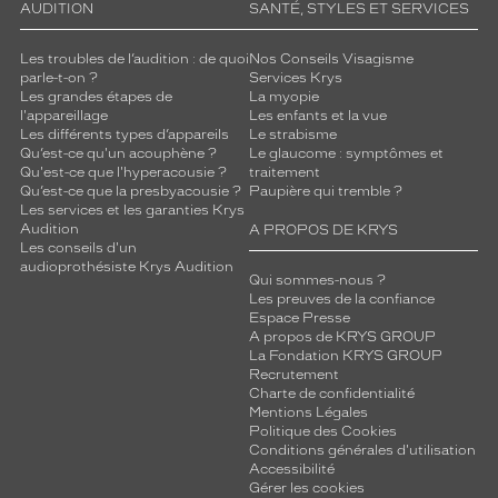
AUDITION
SANTÉ, STYLES ET SERVICES
Les troubles de l’audition : de quoi
Nos Conseils Visagisme
parle-t-on ?
Services Krys
Les grandes étapes de
La myopie
l'appareillage
Les enfants et la vue
Les différents types d’appareils
Le strabisme
Qu’est-ce qu'un acouphène ?
Le glaucome : symptômes et
Qu'est-ce que l'hyperacousie ?
traitement
Qu’est-ce que la presbyacousie ?
Paupière qui tremble ?
Les services et les garanties Krys
Audition
A PROPOS DE KRYS
Les conseils d'un
audioprothésiste Krys Audition
Qui sommes-nous ?
Les preuves de la confiance
Espace Presse
A propos de KRYS GROUP
La Fondation KRYS GROUP
Recrutement
Charte de confidentialité
Mentions Légales
Politique des Cookies
Conditions générales d'utilisation
Accessibilité
Gérer les cookies