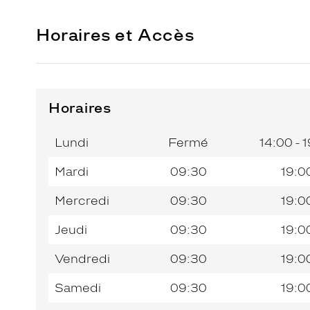
Horaires et Accès
Horaires
Horaires
Jour de
Horaires
de
la
du
l’après-
Lundi
Fermé
14:00 - 
semaine
matin
midi
Mardi
09:30
19:0
Mercredi
09:30
19:0
Jeudi
09:30
19:0
Vendredi
09:30
19:0
Samedi
09:30
19:0