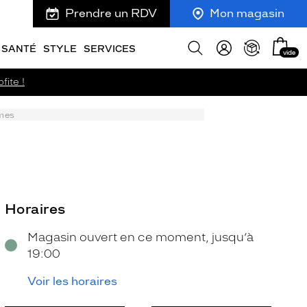
Prendre un RDV
Mon magasin
Mon
Afficher
SANTÉ
STYLE
SERVICES
vide
panie
la
recherche
fite !
ames
Horaires
Magasin ouvert en ce moment, jusqu’à
19:00
Voir les horaires