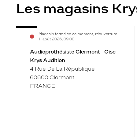
Les magasins Kry
Audioprothésiste
Voir
Magasin fermé en ce moment, réouverture
Clermont
la
11 août 2026, 09:00
-
fiche
Oise
Audioprothésiste Clermont - Oise -
-
Krys Audition
Krys
4 Rue De La République
Audition
60600 Clermont
FRANCE