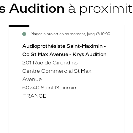
s Audition
à proximi
Audioprothésiste
Voir
Magasin ouvert en ce moment, jusqu’à 19:00
Saint-
la
Maximin
fiche
Audioprothésiste Saint-Maximin -
-
Cc St Max Avenue - Krys Audition
Cc
201 Rue de Girondins
St
Centre Commercial St Max
Max
Avenue
Avenue
-
60740 Saint Maximin
Krys
FRANCE
Audition