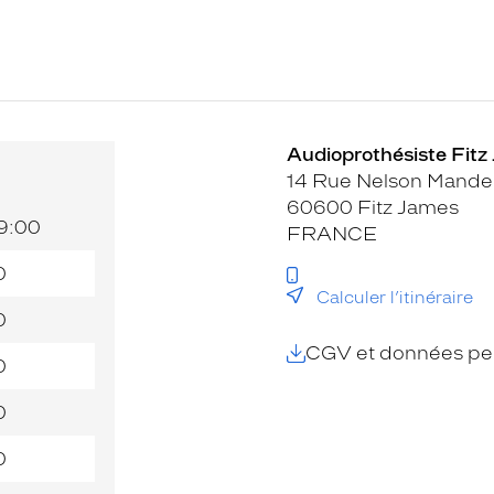
Audioprothésiste Fitz
14 Rue Nelson Mande
60600 Fitz James
19:00
FRANCE
0
Calculer l’itinéraire
0
CGV et données per
0
0
0