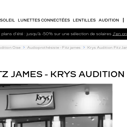
SOLEIL
LUNETTES CONNECTÉES
LENTILLES
AUDITION
plans d'été : jusqu’à -50% sur une sélection de solaires
J'en pro
dition Oise
Audioprothésiste - Fitz james
Krys Audition Fitz J
Z JAMES - KRYS AUDITION