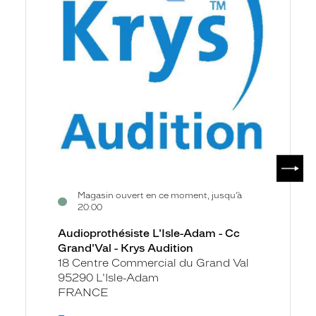
-
Krys
Audition
SUIV
Magasin ouvert en ce moment, jusqu’à
20:00
Audioprothésiste L'Isle-Adam - Cc
Grand'Val - Krys Audition
18 Centre Commercial du Grand Val
95290 L'Isle-Adam
FRANCE