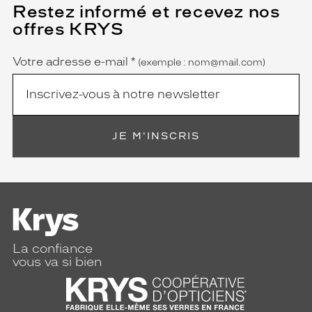
Restez informé et recevez nos
(Ce
champ
offres KRYS
est
Name
obligatoire)
Votre adresse e-mail
*
(exemple : nom@mail.com)
JE M'INSCRIS
La confiance
vous va si bien