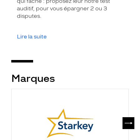
qui fâche : proposez leur notre test
auditif, pour vous épargner 2 ou 3
disputes.
Lire la suite
Marques
SUIV