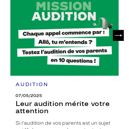
Leur
audition
mérite
votre
attention
SUIV
AUDITION
07/05/2025
Leur audition mérite votre
attention
Si l'audition de vos parents est un sujet