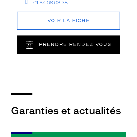
01 34 08 03 28
VOIR LA FICHE
PRENDRE RENDEZ‑VOUS
Garanties et actualités
-