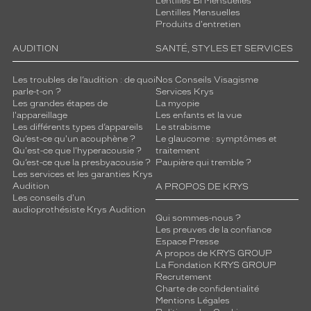
Lentilles Bi Mensuelles
Lentilles Mensuelles
Produits d'entretien
AUDITION
SANTÉ, STYLES ET SERVICES
Les troubles de l’audition : de quoi
Nos Conseils Visagisme
parle-t-on ?
Services Krys
Les grandes étapes de
La myopie
l'appareillage
Les enfants et la vue
Les différents types d’appareils
Le strabisme
Qu’est-ce qu'un acouphène ?
Le glaucome : symptômes et
Qu'est-ce que l'hyperacousie ?
traitement
Qu’est-ce que la presbyacousie ?
Paupière qui tremble ?
Les services et les garanties Krys
Audition
A PROPOS DE KRYS
Les conseils d'un
audioprothésiste Krys Audition
Qui sommes-nous ?
Les preuves de la confiance
Espace Presse
A propos de KRYS GROUP
La Fondation KRYS GROUP
Recrutement
Charte de confidentialité
Mentions Légales