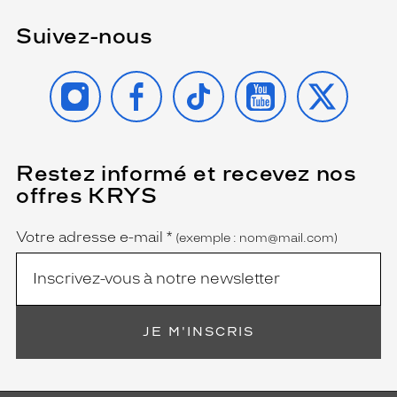
Suivez-nous
INSTAGRAM
FACEBOOK
TIKTOK
YOUTUBE
X
Restez informé et recevez nos
(Ce
champ
offres KRYS
est
Name
obligatoire)
Votre adresse e-mail
*
(exemple : nom@mail.com)
JE M'INSCRIS