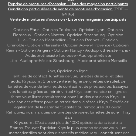
Reprise de montures d’occasion - Liste des magasins participants
Conditions particulières de vente de montures d’occasion
[PDF —
94
Ko
]
Vente de montures d’occasion - Liste des magasins participants
Opticien Paris
-
Opticien Toulouse
-
Opticien Lyon
-
Opticien
Bordeaux
-
Opticien Nantes
-
Opticien Strasbourg
-
Opticien
Lille
-
Opticien Montpellier
-
Opticien Rennes
-
Opticien
Grenoble
-
Opticien Marseille
-
Opticien Aix-en-Provence
-
Opticien
Reims
-
Opticien Angers
-
Opticien Nancy
-
Audioprothésiste Paris
-
Audioprothésiste Toulouse
-
Audioprothésiste
Lille
-
Audioprothésiste Strasbourg
-
Audioprothésiste Marseille
Krys, Opticien en ligne :
lentilles de contact
,
lunettes de vue
,
lunettes de soleil
et
piles
audio
Krys.com : Site de vente en ligne de lunettes de soleil, de
lunettes de vue, de
lentilles de contact
, et de piles audios. Essayez
vos lunettes grâce au miroir virtuel Krys, commandez en ligne et
faites vous livrer gratuitement chez l'un des opticiens Krys. La
livraison est offerte pour un retrait dans le réseau Krys. Bénéficiez
également de la garantie "Satisfait ou remboursé 30 jours".
Retrouvez nos marques de lunettes de vue et
lunettes de soleil : Ray
Ban
Krys.com : C’est aussi plus de 1000 opticiens dans toute la
France.
Trouvez l’opticien Krys le plus proche de chez vous
. Les
lunettes/lentilles sont des dispositifs médicaux qui constituent des