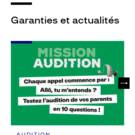
Garanties et actualités
-
Leur
audition
mérite
votre
attention
SUIV
AUDITION