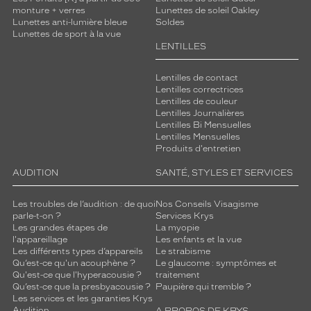
monture + verres
Lunettes de soleil Oakley
Lunettes anti-lumière bleue
Soldes
Lunettes de sport à la vue
LENTILLES
Lentilles de contact
Lentilles correctrices
Lentilles de couleur
Lentilles Journalières
Lentilles Bi Mensuelles
Lentilles Mensuelles
Produits d'entretien
AUDITION
SANTÉ, STYLES ET SERVICES
Les troubles de l’audition : de quoi
Nos Conseils Visagisme
parle-t-on ?
Services Krys
Les grandes étapes de
La myopie
l'appareillage
Les enfants et la vue
Les différents types d’appareils
Le strabisme
Qu’est-ce qu'un acouphène ?
Le glaucome : symptômes et
Qu'est-ce que l'hyperacousie ?
traitement
Qu’est-ce que la presbyacousie ?
Paupière qui tremble ?
Les services et les garanties Krys
Audition
A PROPOS DE KRYS