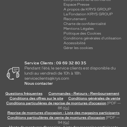
Espace Presse
A propos de KRYS GROUP
La Fondation KRYS GROUP
Recrutement
Charte de confidentialité
Mentions Légales
Politique des Cookies
Conditions générales d'utilisation
Accessibilité
Gérer les cookies
Service Clients : 09 69 32 80 35
Pendant l'été, le service clients est disponible du
lundi au vendredi de 10h à 18h.
serviceclients@krys.com
Nous contacter
Questions fréquentes
Commandes - Retours - Remboursement
Conditions des offres sur le site
Conditions générales de vente
Conditions particulières de reprise de montures d’occasion
[PDF —
86
Ko
]
Reprise de montures d’occasion - Liste des magasins participants
Conditions particulières de vente de montures d’occasion
[PDF —
94
Ko
]