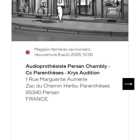
Parenthèses
-
Krys
Audition
Magasin fermé en ce moment,
réouverture 8 août 2026, 10:00
Audioprothésiste Persan Chambly -
Cc Parenthèses - Krys Audition
1 Rue Marguerite Aumerle
SUIV
Zac du Chemin Herbu Parenthèses
95340 Persan
FRANCE