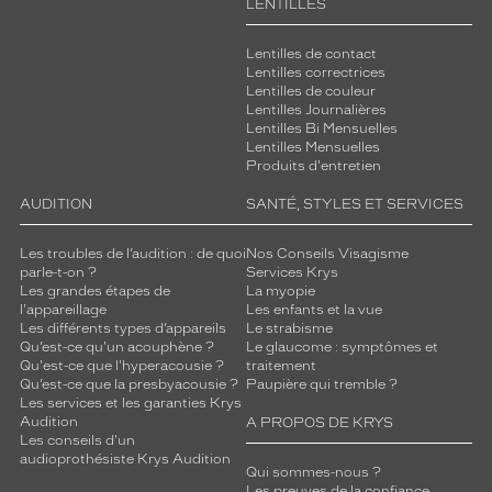
LENTILLES
Lentilles de contact
Lentilles correctrices
Lentilles de couleur
Lentilles Journalières
Lentilles Bi Mensuelles
Lentilles Mensuelles
Produits d'entretien
AUDITION
SANTÉ, STYLES ET SERVICES
Les troubles de l’audition : de quoi
Nos Conseils Visagisme
parle-t-on ?
Services Krys
Les grandes étapes de
La myopie
l'appareillage
Les enfants et la vue
Les différents types d’appareils
Le strabisme
Qu’est-ce qu'un acouphène ?
Le glaucome : symptômes et
Qu'est-ce que l'hyperacousie ?
traitement
Qu’est-ce que la presbyacousie ?
Paupière qui tremble ?
Les services et les garanties Krys
Audition
A PROPOS DE KRYS
Les conseils d'un
audioprothésiste Krys Audition
Qui sommes-nous ?
Les preuves de la confiance