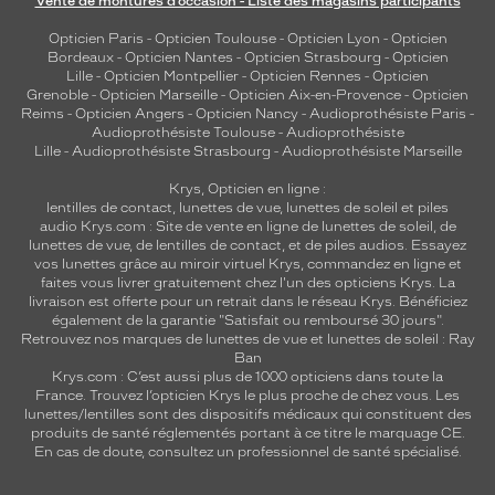
Vente de montures d’occasion - Liste des magasins participants
Opticien Paris
-
Opticien Toulouse
-
Opticien Lyon
-
Opticien
Bordeaux
-
Opticien Nantes
-
Opticien Strasbourg
-
Opticien
Lille
-
Opticien Montpellier
-
Opticien Rennes
-
Opticien
Grenoble
-
Opticien Marseille
-
Opticien Aix-en-Provence
-
Opticien
Reims
-
Opticien Angers
-
Opticien Nancy
-
Audioprothésiste Paris
-
Audioprothésiste Toulouse
-
Audioprothésiste
Lille
-
Audioprothésiste Strasbourg
-
Audioprothésiste Marseille
Krys, Opticien en ligne :
lentilles de contact
,
lunettes de vue
,
lunettes de soleil
et
piles
audio
Krys.com : Site de vente en ligne de lunettes de soleil, de
lunettes de vue, de
lentilles de contact
, et de piles audios. Essayez
vos lunettes grâce au miroir virtuel Krys, commandez en ligne et
faites vous livrer gratuitement chez l'un des opticiens Krys. La
livraison est offerte pour un retrait dans le réseau Krys. Bénéficiez
également de la garantie "Satisfait ou remboursé 30 jours".
Retrouvez nos marques de lunettes de vue et
lunettes de soleil : Ray
Ban
Krys.com : C’est aussi plus de 1000 opticiens dans toute la
France.
Trouvez l’opticien Krys le plus proche de chez vous
. Les
lunettes/lentilles sont des dispositifs médicaux qui constituent des
produits de santé réglementés portant à ce titre le marquage CE.
En cas de doute, consultez un professionnel de santé spécialisé.