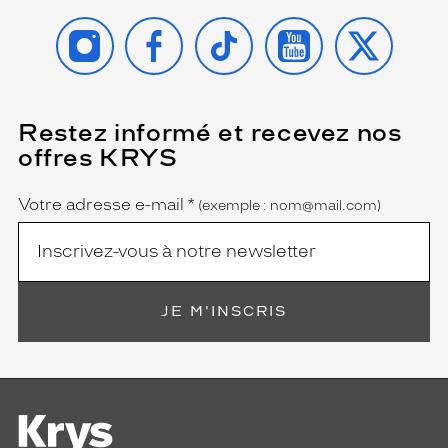
INSTAGRAM
FACEBOOK
TIKTOK
YOUTUBE
X
Restez informé et recevez nos
(Ce
champ
offres KRYS
est
Name
obligatoire)
Votre adresse e-mail
*
(exemple : nom@mail.com)
JE M'INSCRIS