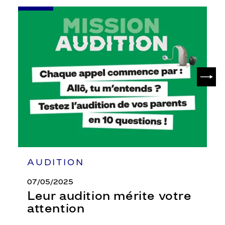
-
Leur
audition
mérite
votre
attention
SUIV
AUDITION
07/05/2025
Leur audition mérite votre
attention