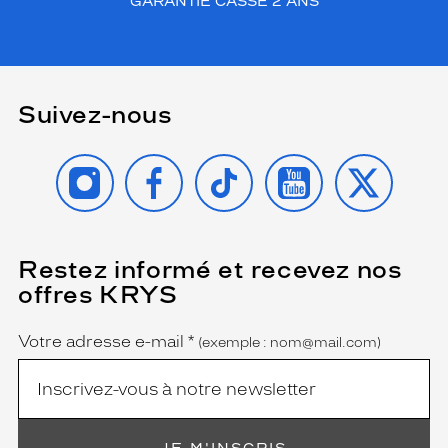
GARANTIE CASSE 2 ANS
Suivez-nous
INSTAGRAM
FACEBOOK
TIKTOK
YOUTUBE
X
Restez informé et recevez nos
(Ce
champ
offres KRYS
est
Name
obligatoire)
Votre adresse e-mail
*
(exemple : nom@mail.com)