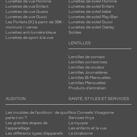
Lunettes de vue Homme
Lunettes de soleil Homme
Lunettes de vue Enfant
Lunettes de soleil Enfant
Lunettes de vue Guess
Lunettes de soleil bébé
Lunettes de vue Gucci
Lunettes de soleil Ray-Ban
Les Forfaits [K] à partir de 39€ -
Lunettes de soleil Gucci
monture + verres
Lunettes de soleil Oakley
Lunettes anti-lumière bleue
Soldes
Lunettes de sport à la vue
LENTILLES
Lentilles de contact
Lentilles correctrices
Lentilles de couleur
Lentilles Journalières
Lentilles Bi Mensuelles
Lentilles Mensuelles
Produits d'entretien
AUDITION
SANTÉ, STYLES ET SERVICES
Les troubles de l’audition : de quoi
Nos Conseils Visagisme
parle-t-on ?
Services Krys
Les grandes étapes de
La myopie
l'appareillage
Les enfants et la vue
Les différents types d’appareils
Le strabisme