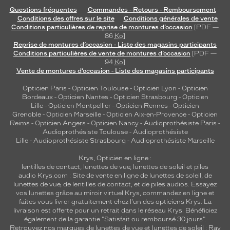
Questions fréquentes
Commandes - Retours - Remboursement
Conditions des offres sur le site
Conditions générales de vente
Conditions particulières de reprise de montures d’occasion
[PDF —
86
Ko
]
Reprise de montures d’occasion - Liste des magasins participants
Conditions particulières de vente de montures d’occasion
[PDF —
94
Ko
]
Vente de montures d’occasion - Liste des magasins participants
Opticien Paris
-
Opticien Toulouse
-
Opticien Lyon
-
Opticien
Bordeaux
-
Opticien Nantes
-
Opticien Strasbourg
-
Opticien
Lille
-
Opticien Montpellier
-
Opticien Rennes
-
Opticien
Grenoble
-
Opticien Marseille
-
Opticien Aix-en-Provence
-
Opticien
Reims
-
Opticien Angers
-
Opticien Nancy
-
Audioprothésiste Paris
-
Audioprothésiste Toulouse
-
Audioprothésiste
Lille
-
Audioprothésiste Strasbourg
-
Audioprothésiste Marseille
Krys, Opticien en ligne :
lentilles de contact
,
lunettes de vue
,
lunettes de soleil
et
piles
audio
Krys.com : Site de vente en ligne de lunettes de soleil, de
lunettes de vue, de
lentilles de contact
, et de piles audios. Essayez
vos lunettes grâce au miroir virtuel Krys, commandez en ligne et
faites vous livrer gratuitement chez l'un des opticiens Krys. La
livraison est offerte pour un retrait dans le réseau Krys. Bénéficiez
également de la garantie "Satisfait ou remboursé 30 jours".
Retrouvez nos marques de lunettes de vue et
lunettes de soleil : Ray