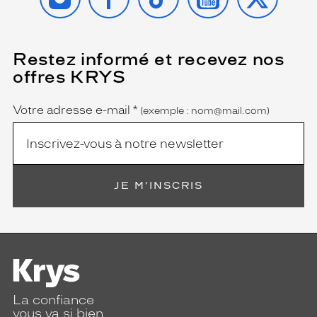
Restez informé et recevez nos
(Ce
champ
offres KRYS
est
Name
obligatoire)
Votre adresse e-mail
*
(exemple : nom@mail.com)
JE M'INSCRIS
La confiance
vous va si bien