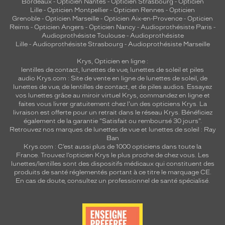
Bordeaux
-
Opticien Nantes
-
Opticien Strasbourg
-
Opticien
Lille
-
Opticien Montpellier
-
Opticien Rennes
-
Opticien
Grenoble
-
Opticien Marseille
-
Opticien Aix-en-Provence
-
Opticien
Reims
-
Opticien Angers
-
Opticien Nancy
-
Audioprothésiste Paris
-
Audioprothésiste Toulouse
-
Audioprothésiste
Lille
-
Audioprothésiste Strasbourg
-
Audioprothésiste Marseille
Krys, Opticien en ligne :
lentilles de contact
,
lunettes de vue
,
lunettes de soleil
et
piles
audio
Krys.com : Site de vente en ligne de lunettes de soleil, de
lunettes de vue, de
lentilles de contact
, et de piles audios. Essayez
vos lunettes grâce au miroir virtuel Krys, commandez en ligne et
faites vous livrer gratuitement chez l'un des opticiens Krys. La
livraison est offerte pour un retrait dans le réseau Krys. Bénéficiez
également de la garantie "Satisfait ou remboursé 30 jours".
Retrouvez nos marques de lunettes de vue et
lunettes de soleil : Ray
Ban
Krys.com : C’est aussi plus de 1000 opticiens dans toute la
France.
Trouvez l’opticien Krys le plus proche de chez vous
. Les
lunettes/lentilles sont des dispositifs médicaux qui constituent des
produits de santé réglementés portant à ce titre le marquage CE.
En cas de doute, consultez un professionnel de santé spécialisé.