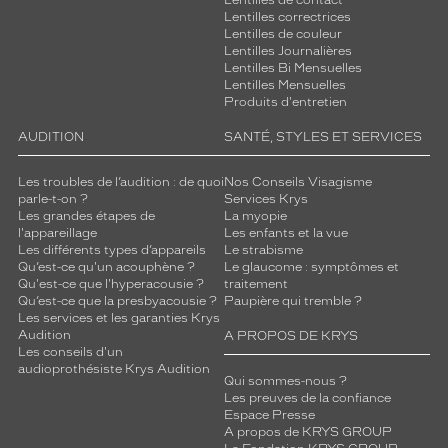
Lentilles de contact
Lentilles correctrices
Lentilles de couleur
Lentilles Journalières
Lentilles Bi Mensuelles
Lentilles Mensuelles
Produits d'entretien
AUDITION
SANTÉ, STYLES ET SERVICES
Les troubles de l’audition : de quoi
Nos Conseils Visagisme
parle-t-on ?
Services Krys
Les grandes étapes de
La myopie
l'appareillage
Les enfants et la vue
Les différents types d’appareils
Le strabisme
Qu’est-ce qu'un acouphène ?
Le glaucome : symptômes et
Qu'est-ce que l'hyperacousie ?
traitement
Qu’est-ce que la presbyacousie ?
Paupière qui tremble ?
Les services et les garanties Krys
Audition
A PROPOS DE KRYS
Les conseils d'un
audioprothésiste Krys Audition
Qui sommes-nous ?
Les preuves de la confiance
Espace Presse
A propos de KRYS GROUP