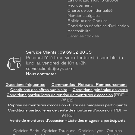
La Fondation KRYS GROUP
Recrutement
Charte de confidentialité
Mentions Légales
Politique des Cookies
Conditions générales d'utilisation
Accessibilité
Gérer les cookies
Service Clients : 09 69 32 80 35
Pendant l'été, le service clients est disponible du
lundi au vendredi de 10h à 18h.
serviceclients@krys.com
Nous contacter
Questions fréquentes
Commandes - Retours - Remboursement
Conditions des offres sur le site
Conditions générales de vente
Conditions particulières de reprise de montures d’occasion
[PDF —
86
Ko
]
Reprise de montures d’occasion - Liste des magasins participants
Conditions particulières de vente de montures d’occasion
[PDF —
94
Ko
]
Vente de montures d’occasion - Liste des magasins participants
Opticien Paris
-
Opticien Toulouse
-
Opticien Lyon
-
Opticien