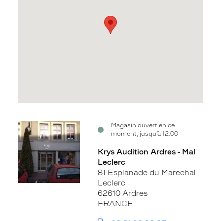
Voir
Magasin ouvert en ce
moment, jusqu’à 12:00
la
fiche
Krys Audition Ardres - Mal
Leclerc
81 Esplanade du Marechal
Leclerc
62610 Ardres
FRANCE