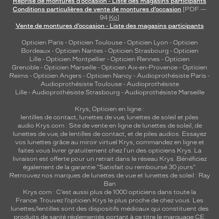
Reprise de montures d’occasion - Liste des magasins participants
Conditions particulières de vente de montures d’occasion
[PDF —
94
Ko
]
Vente de montures d’occasion - Liste des magasins participants
Opticien Paris
-
Opticien Toulouse
-
Opticien Lyon
-
Opticien
Bordeaux
-
Opticien Nantes
-
Opticien Strasbourg
-
Opticien
Lille
-
Opticien Montpellier
-
Opticien Rennes
-
Opticien
Grenoble
-
Opticien Marseille
-
Opticien Aix-en-Provence
-
Opticien
Reims
-
Opticien Angers
-
Opticien Nancy
-
Audioprothésiste Paris
-
Audioprothésiste Toulouse
-
Audioprothésiste
Lille
-
Audioprothésiste Strasbourg
-
Audioprothésiste Marseille
Krys, Opticien en ligne :
lentilles de contact
,
lunettes de vue
,
lunettes de soleil
et
piles
audio
Krys.com : Site de vente en ligne de lunettes de soleil, de
lunettes de vue, de
lentilles de contact
, et de piles audios. Essayez
vos lunettes grâce au miroir virtuel Krys, commandez en ligne et
faites vous livrer gratuitement chez l'un des opticiens Krys. La
livraison est offerte pour un retrait dans le réseau Krys. Bénéficiez
également de la garantie "Satisfait ou remboursé 30 jours".
Retrouvez nos marques de lunettes de vue et
lunettes de soleil : Ray
Ban
Krys.com : C’est aussi plus de 1000 opticiens dans toute la
France.
Trouvez l’opticien Krys le plus proche de chez vous
. Les
lunettes/lentilles sont des dispositifs médicaux qui constituent des
produits de santé réglementés portant à ce titre le marquage CE.