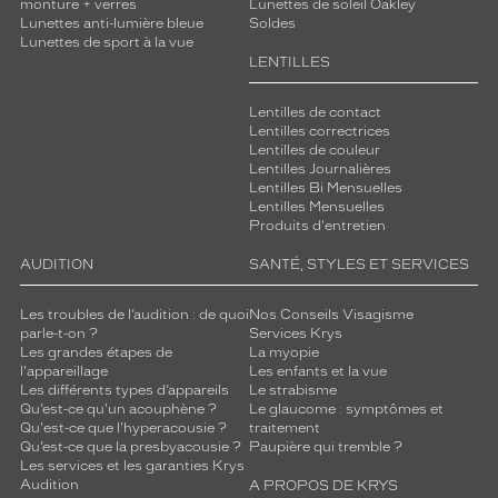
monture + verres
Lunettes de soleil Oakley
Lunettes anti-lumière bleue
Soldes
Lunettes de sport à la vue
LENTILLES
Lentilles de contact
Lentilles correctrices
Lentilles de couleur
Lentilles Journalières
Lentilles Bi Mensuelles
Lentilles Mensuelles
Produits d'entretien
AUDITION
SANTÉ, STYLES ET SERVICES
Les troubles de l’audition : de quoi
Nos Conseils Visagisme
parle-t-on ?
Services Krys
Les grandes étapes de
La myopie
l'appareillage
Les enfants et la vue
Les différents types d’appareils
Le strabisme
Qu’est-ce qu'un acouphène ?
Le glaucome : symptômes et
Qu'est-ce que l'hyperacousie ?
traitement
Qu’est-ce que la presbyacousie ?
Paupière qui tremble ?
Les services et les garanties Krys
Audition
A PROPOS DE KRYS