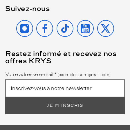
Suivez-nous
INSTAGRAM
FACEBOOK
TIKTOK
YOUTUBE
X
Restez informé et recevez nos
(Ce
champ
offres KRYS
est
Name
obligatoire)
Votre adresse e-mail
*
(exemple : nom@mail.com)
JE M'INSCRIS