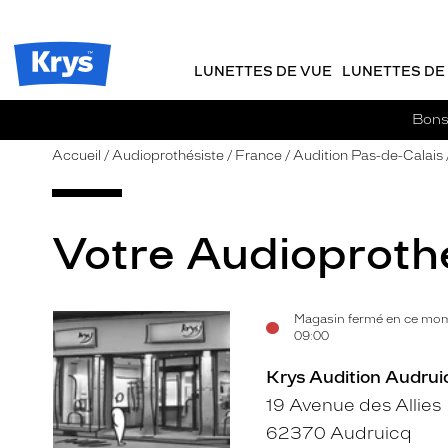
m
J
ER AU
TENU
y
e
CIPAL
Opticien
K
r
Krys
r
e
LUNETTES DE VUE
LUNETTES DE 
-
y
-
s
c
La
Bons 
o
confiance
m
vous
Accueil
Audioprothésiste
France
Audition Pas-de-Calais
m
va
a
si
n
bien
d
Votre Audioprothé
e
Magasin fermé en ce mom
Voir
09:00
la
Krys Audition Audrui
fiche
19 Avenue des Allies
62370 Audruicq