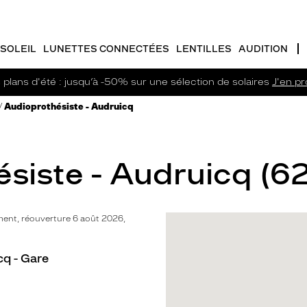
SOLEIL
LUNETTES CONNECTÉES
LENTILLES
AUDITION
plans d'été : jusqu’à -50% sur une sélection de solaires
J'en pro
Audioprothésiste - Audruicq
siste - Audruicq (62
ent, réouverture 6 août 2026,
cq - Gare