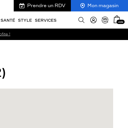
Prendre un RDV
Mon magasin
Mon
Afficher
SANTÉ
STYLE
SERVICES
vide
panie
la
recherche
fite !
)