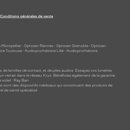
Conditions générales de vente
 Montpellier
-
Opticien Rennes
-
Opticien Grenoble
-
Opticien
ste Toulouse
-
Audioprothésiste Lille
-
Audioprothésiste
e, de
lentilles de contact
, et de piles audios. Essayez vos lunettes
 un retrait dans le réseau Krys. Bénéficiez également de la garantie
e soleil : Ray Ban
lles sont des dispositifs médicaux qui constituent des produits de
l de santé spécialisé.