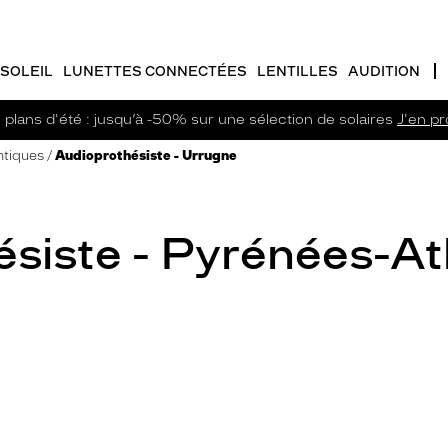
SOLEIL
LUNETTES CONNECTÉES
LENTILLES
AUDITION
plans d'été : jusqu’à -50% sur une sélection de solaires
J'en pro
ntiques
Audioprothésiste - Urrugne
siste - Pyrénées-At