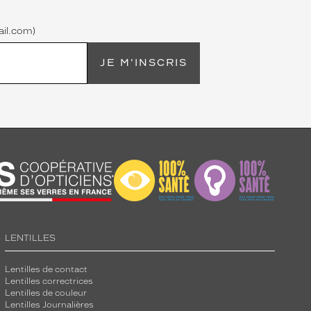
il.com)
JE M'INSCRIS
LENTILLES
Lentilles de contact
Lentilles correctrices
Lentilles de couleur
Lentilles Journalières