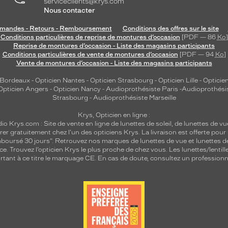
serviceclients@krys.com
Nous contacter
andes - Retours - Remboursement
Conditions des offres sur le site
Conditions particulières de reprise de montures d’occasion
[PDF — 86
Ko
]
Reprise de montures d’occasion - Liste des magasins participants
Conditions particulières de vente de montures d’occasion
[PDF — 94
Ko
]
Vente de montures d’occasion - Liste des magasins participants
 Bordeaux
-
Opticien Nantes
-
Opticien Strasbourg
-
Opticien Lille
-
Opticien
Opticien Angers
-
Opticien Nancy
-
Audioprothésiste Paris
-
Audioprothési
Strasbourg
-
Audioprothésiste Marseille
Krys, Opticien en ligne :
dio
Krys.com : Site de vente en ligne de lunettes de soleil, de lunettes de vu
rer gratuitement chez l'un des opticiens Krys. La livraison est offerte pour
emboursé 30 jours". Retrouvez nos marques de lunettes de vue et
lunettes d
nce.
Trouvez l’opticien Krys le plus proche de chez vous
. Les lunettes/lenti
tant à ce titre le marquage CE. En cas de doute, consultez un professionne