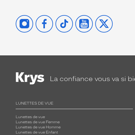
INSTAGRAM
FACEBOOK
TIKTOK
YOUTUBE
X
La confiance
vous va si b
LUNETTES DE VUE
Lunettes de vue
Lunettes de vue Femme
Lunettes de vue Homme
Lunettes de vue Enfant