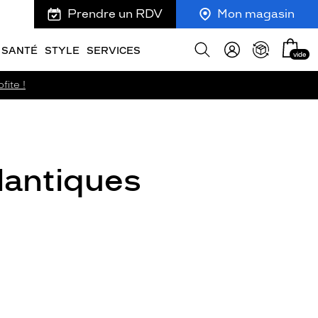
Prendre un RDV
Mon magasin
Mon
Afficher
SANTÉ
STYLE
SERVICES
vide
panie
la
recherche
fite !
lantiques