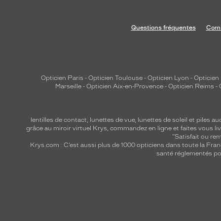
Questions fréquentes
Comm
Opticien Paris
-
Opticien Toulouse
-
Opticien Lyon
-
Opticien
Marseille
-
Opticien Aix-en-Provence
-
Opticien Reims
-
lentilles de contact
,
lunettes de vue
,
lunettes de soleil
et
piles au
grâce au miroir virtuel Krys, commandez en ligne et faites vous liv
"Satisfait ou r
Krys.com : C’est aussi plus de 1000 opticiens dans toute la Fra
santé réglementés por