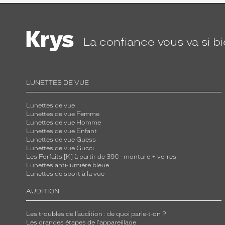
La confiance
vous va si b
LUNETTES DE VUE
Lunettes de vue
Lunettes de vue Femme
Lunettes de vue Homme
Lunettes de vue Enfant
Lunettes de vue Guess
Lunettes de vue Gucci
Les Forfaits [K] à partir de 39€ - monture + verres
Lunettes anti-lumière bleue
Lunettes de sport à la vue
AUDITION
Les troubles de l’audition : de quoi parle-t-on ?
Les grandes étapes de l'appareillage