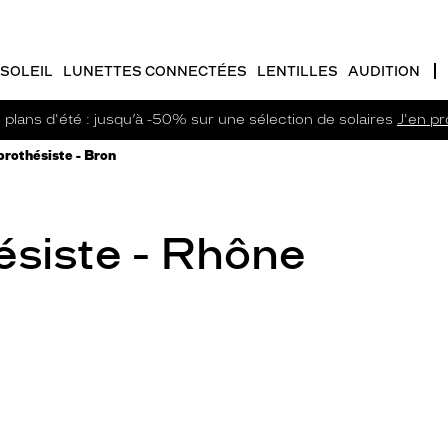
SOLEIL
LUNETTES CONNECTÉES
LENTILLES
AUDITION
plans d'été : jusqu’à -50% sur une sélection de solaires
J'en pro
rothésiste - Bron
ésiste - Rhône