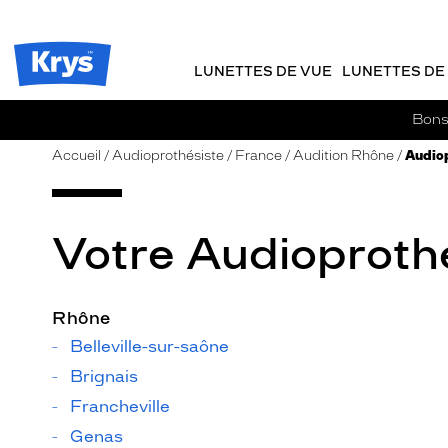
m
J
ER AU
TENU
y
e
CIPAL
Opticien
K
r
Krys
r
e
LUNETTES DE VUE
LUNETTES DE 
-
y
-
s
c
La
Bons 
o
confiance
m
vous
Accueil
Audioprothésiste
France
Audition Rhône
Audiop
m
va
a
si
n
bien
d
Votre Audioproth
e
Rhône
Belleville-sur-saône
Brignais
Francheville
Genas