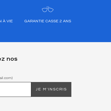
 À VIE
GARANTIE CASSE 2 ANS
ez nos
il.com)
JE M'INSCRIS