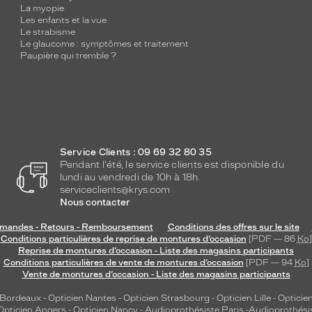
La myopie
Les enfants et la vue
Le strabisme
Le glaucome : symptômes et traitement
Paupière qui tremble ?
Service Clients : 09 69 32 80 35
Pendant l'été, le service clients est disponible du
lundi au vendredi de 10h à 18h.
serviceclients@krys.com
Nous contacter
andes - Retours - Remboursement
Conditions des offres sur le site
Conditions particulières de reprise de montures d’occasion
[PDF — 86
Ko
]
Reprise de montures d’occasion - Liste des magasins participants
Conditions particulières de vente de montures d’occasion
[PDF — 94
Ko
]
Vente de montures d’occasion - Liste des magasins participants
 Bordeaux
-
Opticien Nantes
-
Opticien Strasbourg
-
Opticien Lille
-
Opticien
Opticien Angers
-
Opticien Nancy
-
Audioprothésiste Paris
-
Audioprothési