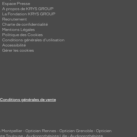
Espace Presse
A propos de KRYS GROUP
La Fondation KRYS GROUP
Recrutement
Charte de confidentialité
Mentions Légales
Politique des Cookies
Conditions générales d'utilisation
Accessibilité
Gérer les cookies
Conditions générales de vente
 Montpellier
-
Opticien Rennes
-
Opticien Grenoble
-
Opticien
ste Toulouse
-
Audioprothésiste Lille
-
Audioprothésiste