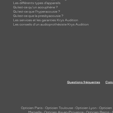
Les différents types d’appareils
Qu’est-ce qu'un acouphène ?
Qu'est-ce que l'hyperacousie ?
Qu’est-ce que la presbyacousie ?
Les services et les garanties Krys Audition
Les conseils d'un audioprothésiste Krys Audition
Questions fréquentes
Comm
Opticien Paris
-
Opticien Toulouse
-
Opticien Lyon
-
Opticien
Marseille
-
Opticien Aix-en-Provence
-
Opticien Reims
-