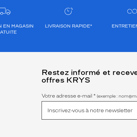
N EN MAGASIN
LIVRAISON RAPIDE*
ENTRETIEN
ATUITE
(Ce
Restez informé et recev
champ
offres KRYS
est
Name
obligatoire)
Votre adresse e-mail
*
(exemple : nom@ma