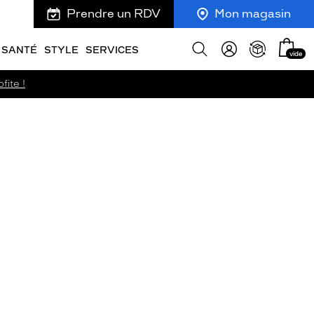
Prendre un RDV
Mon magasin
Mon
Afficher
SANTÉ
STYLE
SERVICES
vide
panie
la
recherche
fite !