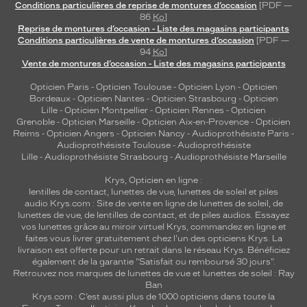
Conditions particulières de reprise de montures d’occasion
[PDF —
86
Ko
]
Reprise de montures d’occasion - Liste des magasins participants
Conditions particulières de vente de montures d’occasion
[PDF —
94
Ko
]
Vente de montures d’occasion - Liste des magasins participants
Opticien Paris
-
Opticien Toulouse
-
Opticien Lyon
-
Opticien
Bordeaux
-
Opticien Nantes
-
Opticien Strasbourg
-
Opticien
Lille
-
Opticien Montpellier
-
Opticien Rennes
-
Opticien
Grenoble
-
Opticien Marseille
-
Opticien Aix-en-Provence
-
Opticien
Reims
-
Opticien Angers
-
Opticien Nancy
-
Audioprothésiste Paris
-
Audioprothésiste Toulouse
-
Audioprothésiste
Lille
-
Audioprothésiste Strasbourg
-
Audioprothésiste Marseille
Krys, Opticien en ligne :
lentilles de contact
,
lunettes de vue
,
lunettes de soleil
et
piles
audio
Krys.com : Site de vente en ligne de lunettes de soleil, de
lunettes de vue, de
lentilles de contact
, et de piles audios. Essayez
vos lunettes grâce au miroir virtuel Krys, commandez en ligne et
faites vous livrer gratuitement chez l'un des opticiens Krys. La
livraison est offerte pour un retrait dans le réseau Krys. Bénéficiez
également de la garantie "Satisfait ou remboursé 30 jours".
Retrouvez nos marques de lunettes de vue et
lunettes de soleil : Ray
Ban
Krys.com : C’est aussi plus de 1000 opticiens dans toute la