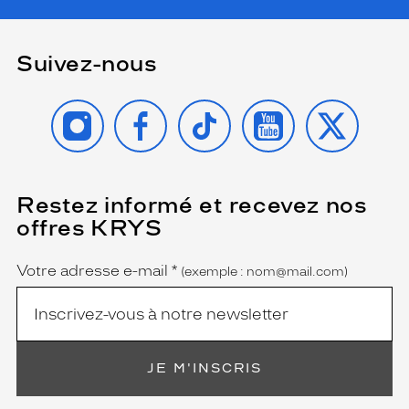
Suivez-nous
INSTAGRAM
FACEBOOK
TIKTOK
YOUTUBE
X
Restez informé et recevez nos
(Ce
champ
offres KRYS
est
Name
obligatoire)
Votre adresse e-mail
*
(exemple : nom@mail.com)
JE M'INSCRIS