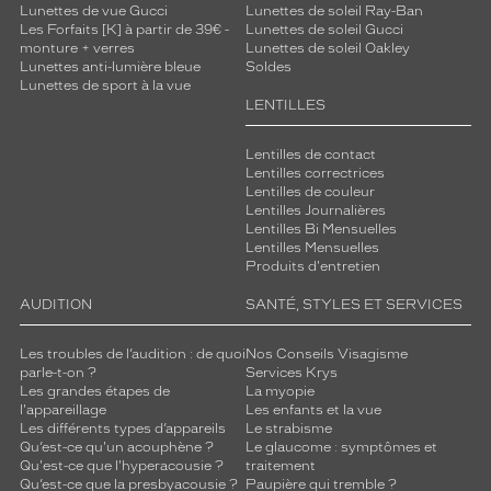
Lunettes de vue Gucci
Lunettes de soleil Ray-Ban
Les Forfaits [K] à partir de 39€ -
Lunettes de soleil Gucci
monture + verres
Lunettes de soleil Oakley
Lunettes anti-lumière bleue
Soldes
Lunettes de sport à la vue
LENTILLES
Lentilles de contact
Lentilles correctrices
Lentilles de couleur
Lentilles Journalières
Lentilles Bi Mensuelles
Lentilles Mensuelles
Produits d'entretien
AUDITION
SANTÉ, STYLES ET SERVICES
Les troubles de l’audition : de quoi
Nos Conseils Visagisme
parle-t-on ?
Services Krys
Les grandes étapes de
La myopie
l'appareillage
Les enfants et la vue
Les différents types d’appareils
Le strabisme
Qu’est-ce qu'un acouphène ?
Le glaucome : symptômes et
Qu'est-ce que l'hyperacousie ?
traitement
Qu’est-ce que la presbyacousie ?
Paupière qui tremble ?