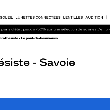
SOLEIL
LUNETTES CONNECTÉES
LENTILLES
AUDITION
plans d'été : jusqu’à -50% sur une sélection de solaires
J'en pro
rothésiste - Le pont-de-beauvoisin
siste - Savoie