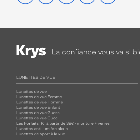
La confiance
vous va si b
LUNETTES DE VUE
Lunettes de vue
Lunettes de vue Femme
Lunettes de vue Homme
Lunettes de vue Enfant
Lunettes de vue Guess
Lunettes de vue Gucci
Les Forfaits [K] à partir de 39€ - monture + verres
Lunettes anti-lumière bleue
Lunettes de sport à la vue