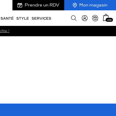
Prendre un RDV
Mon magasin
Mon
Afficher
SANTÉ
STYLE
SERVICES
vide
panie
la
recherche
fite !