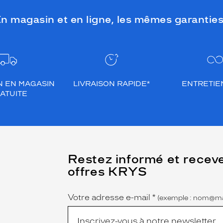
n magasin et en ligne, les mêmes garanties
N EN MAGASIN
LIVRAISON RAPIDE*
ENTRETIEN
ATUITE
(Ce
Restez informé et recev
champ
offres KRYS
est
Name
obligatoire)
Votre adresse e-mail
*
(exemple : nom@ma