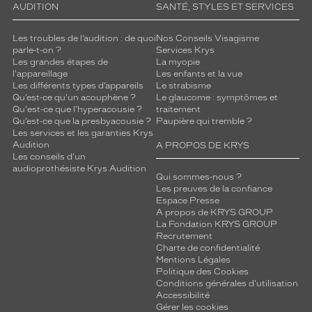
AUDITION
SANTÉ, STYLES ET SERVICES
Les troubles de l’audition : de quoi
Nos Conseils Visagisme
parle-t-on ?
Services Krys
Les grandes étapes de
La myopie
l'appareillage
Les enfants et la vue
Les différents types d’appareils
Le strabisme
Qu’est-ce qu'un acouphène ?
Le glaucome : symptômes et
Qu'est-ce que l'hyperacousie ?
traitement
Qu’est-ce que la presbyacousie ?
Paupière qui tremble ?
Les services et les garanties Krys
Audition
A PROPOS DE KRYS
Les conseils d'un
audioprothésiste Krys Audition
Qui sommes-nous ?
Les preuves de la confiance
Espace Presse
A propos de KRYS GROUP
La Fondation KRYS GROUP
Recrutement
Charte de confidentialité
Mentions Légales
Politique des Cookies
Conditions générales d'utilisation
Accessibilité
Gérer les cookies