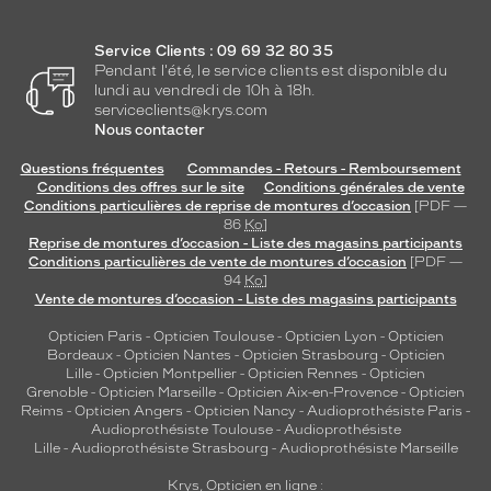
Service Clients : 09 69 32 80 35
Pendant l'été, le service clients est disponible du
lundi au vendredi de 10h à 18h.
serviceclients@krys.com
Nous contacter
Questions fréquentes
Commandes - Retours - Remboursement
Conditions des offres sur le site
Conditions générales de vente
Conditions particulières de reprise de montures d’occasion
[PDF —
86
Ko
]
Reprise de montures d’occasion - Liste des magasins participants
Conditions particulières de vente de montures d’occasion
[PDF —
94
Ko
]
Vente de montures d’occasion - Liste des magasins participants
Opticien Paris
-
Opticien Toulouse
-
Opticien Lyon
-
Opticien
Bordeaux
-
Opticien Nantes
-
Opticien Strasbourg
-
Opticien
Lille
-
Opticien Montpellier
-
Opticien Rennes
-
Opticien
Grenoble
-
Opticien Marseille
-
Opticien Aix-en-Provence
-
Opticien
Reims
-
Opticien Angers
-
Opticien Nancy
-
Audioprothésiste Paris
-
Audioprothésiste Toulouse
-
Audioprothésiste
Lille
-
Audioprothésiste Strasbourg
-
Audioprothésiste Marseille
Krys, Opticien en ligne :