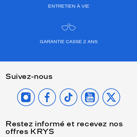
ENTRETIEN À VIE
GARANTIE CASSE 2 ANS
Suivez-nous
INSTAGRAM
FACEBOOK
TIKTOK
YOUTUBE
X
Restez informé et recevez nos
(Ce
champ
offres KRYS
est
Name
obligatoire)