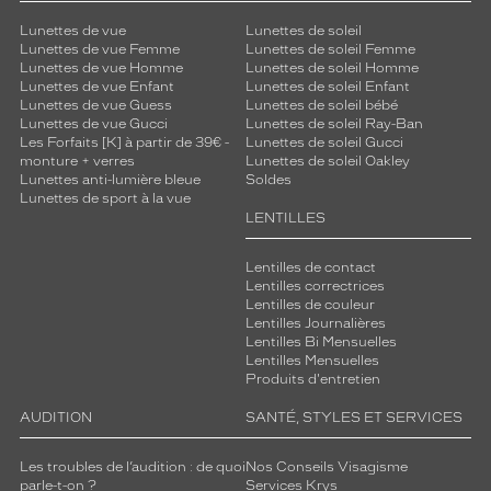
Lunettes de vue
Lunettes de soleil
Lunettes de vue Femme
Lunettes de soleil Femme
Lunettes de vue Homme
Lunettes de soleil Homme
Lunettes de vue Enfant
Lunettes de soleil Enfant
Lunettes de vue Guess
Lunettes de soleil bébé
Lunettes de vue Gucci
Lunettes de soleil Ray-Ban
Les Forfaits [K] à partir de 39€ -
Lunettes de soleil Gucci
monture + verres
Lunettes de soleil Oakley
Lunettes anti-lumière bleue
Soldes
Lunettes de sport à la vue
LENTILLES
Lentilles de contact
Lentilles correctrices
Lentilles de couleur
Lentilles Journalières
Lentilles Bi Mensuelles
Lentilles Mensuelles
Produits d'entretien
AUDITION
SANTÉ, STYLES ET SERVICES
Les troubles de l’audition : de quoi
Nos Conseils Visagisme
parle-t-on ?
Services Krys