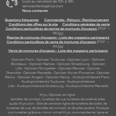
lundi au vendredi de 10h à 18h.
serviceclients@krys.com
Nous contacter
Questions fréquentes
Commandes - Retours - Remboursement
Conditions des offres sur le site
Conditions générales de vente
Conditions particulières de reprise de montures d’occasion
[PDF —
86
Ko
]
Reprise de montures d’occasion - Liste des magasins participants
Conditions particulières de vente de montures d’occasion
[PDF —
94
Ko
]
Vente de montures d’occasion - Liste des magasins participants
Opticien Paris
-
Opticien Toulouse
-
Opticien Lyon
-
Opticien
Bordeaux
-
Opticien Nantes
-
Opticien Strasbourg
-
Opticien
Lille
-
Opticien Montpellier
-
Opticien Rennes
-
Opticien
Grenoble
-
Opticien Marseille
-
Opticien Aix-en-Provence
-
Opticien
Reims
-
Opticien Angers
-
Opticien Nancy
-
Audioprothésiste Paris
-
Audioprothésiste Toulouse
-
Audioprothésiste
Lille
-
Audioprothésiste Strasbourg
-
Audioprothésiste Marseille
Krys, Opticien en ligne :
lentilles de contact
,
lunettes de vue
,
lunettes de soleil
et
piles
audio
Krys.com : Site de vente en ligne de lunettes de soleil, de
lunettes de vue, de
lentilles de contact
, et de piles audios. Essayez
vos lunettes grâce au miroir virtuel Krys, commandez en ligne et