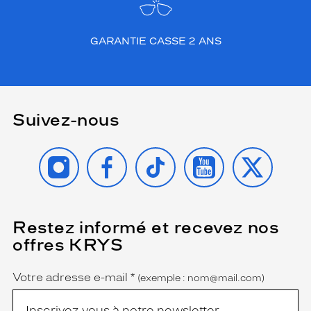
GARANTIE CASSE 2 ANS
Suivez-nous
INSTAGRAM
FACEBOOK
TIKTOK
YOUTUBE
X
Restez informé et recevez nos
(Ce
champ
offres KRYS
est
Name
obligatoire)
Votre adresse e-mail
*
(exemple : nom@mail.com)