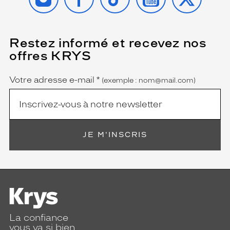
Restez informé et recevez nos
(Ce
champ
offres KRYS
est
Name
obligatoire)
Votre adresse e-mail
*
(exemple : nom@mail.com)
JE M'INSCRIS
La confiance
vous va si bien