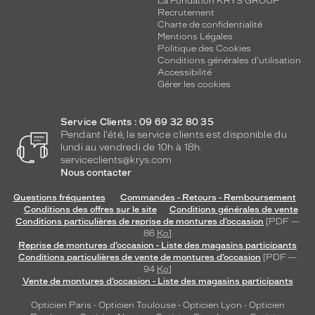
La Fondation KRYS GROUP
Recrutement
Charte de confidentialité
Mentions Légales
Politique des Cookies
Conditions générales d'utilisation
Accessibilité
Gérer les cookies
Service Clients : 09 69 32 80 35
Pendant l'été, le service clients est disponible du
lundi au vendredi de 10h à 18h.
serviceclients@krys.com
Nous contacter
Questions fréquentes
Commandes - Retours - Remboursement
Conditions des offres sur le site
Conditions générales de vente
Conditions particulières de reprise de montures d’occasion
[PDF —
86
Ko
]
Reprise de montures d’occasion - Liste des magasins participants
Conditions particulières de vente de montures d’occasion
[PDF —
94
Ko
]
Vente de montures d’occasion - Liste des magasins participants
Opticien Paris
-
Opticien Toulouse
-
Opticien Lyon
-
Opticien