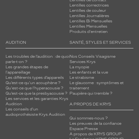
Lentilles de contact
Lentilles correctrices
Lentilles de couleur
Lentilles Journalières
Lentilles Bi Mensuelles
Lentilles Mensuelles
Produits d'entretien
AUDITION
SANTÉ, STYLES ET SERVICES
Les troubles de l’audition : de quoi
Nos Conseils Visagisme
parle-t-on ?
Services Krys
Les grandes étapes de
La myopie
l'appareillage
Les enfants et la vue
Les différents types d’appareils
Le strabisme
Qu’est-ce qu'un acouphène ?
Le glaucome : symptômes et
Qu'est-ce que l'hyperacousie ?
traitement
Qu’est-ce que la presbyacousie ?
Paupière qui tremble ?
Les services et les garanties Krys
Audition
A PROPOS DE KRYS
Les conseils d'un
audioprothésiste Krys Audition
Qui sommes-nous ?
Les preuves de la confiance
Espace Presse
A propos de KRYS GROUP