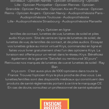
Bordeaux
-
Opticien Nantes
-
Opticien Strasbourg
-
Opticien
Lille
-
Opticien Montpellier
-
Opticien Rennes
-
Opticien
Grenoble
-
Opticien Marseille
-
Opticien Aix-en-Provence
-
Opticien
Reims
-
Opticien Angers
-
Opticien Nancy
-
Audioprothésiste Paris
-
Audioprothésiste Toulouse
-
Audioprothésiste
Lille
-
Audioprothésiste Strasbourg
-
Audioprothésiste Marseille
Krys, Opticien en ligne :
lentilles de contact
,
lunettes de vue
,
lunettes de soleil
et
piles
audio
Krys.com : Site de vente en ligne de lunettes de soleil, de
lunettes de vue, de
lentilles de contact
, et de piles audios. Essayez
vos lunettes grâce au miroir virtuel Krys, commandez en ligne et
faites vous livrer gratuitement chez l'un des opticiens Krys. La
livraison est offerte pour un retrait dans le réseau Krys. Bénéficiez
également de la garantie "Satisfait ou remboursé 30 jours".
Retrouvez nos marques de lunettes de vue et
lunettes de soleil : Ray
Ban
Krys.com : C’est aussi plus de 1000 opticiens dans toute la
France.
Trouvez l’opticien Krys le plus proche de chez vous
. Les
lunettes/lentilles sont des dispositifs médicaux qui constituent des
produits de santé réglementés portant à ce titre le marquage CE.
En cas de doute, consultez un professionnel de santé spécialisé.